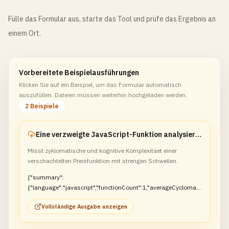
Fülle das Formular aus, starte das Tool und prüfe das Ergebnis an
einem Ort.
Vorbereitete Beispielausführungen
Klicken Sie auf ein Beispiel, um das Formular automatisch
auszufüllen. Dateien müssen weiterhin hochgeladen werden.
2 Beispiele
Eine verzweigte JavaScript-Funktion analysieren
Misst zyklomatische und kognitive Komplexitaet einer
verschachtelten Preisfunktion mit strengen Schwellen.
{"summary":
{"language":"javascript","functionCount":1,"averageCyclomati
cComplexity":5,"averageCognitiveComplexity":4,"hotspotCoun
Vollständige Ausgabe anzeigen
t":0,"longFunctionCount":0,"deepNestingCount":1,"duplicateCl
usters":0},"functions":
[{"name":"score","cyclomaticComplexity":5,"deepNesting":true