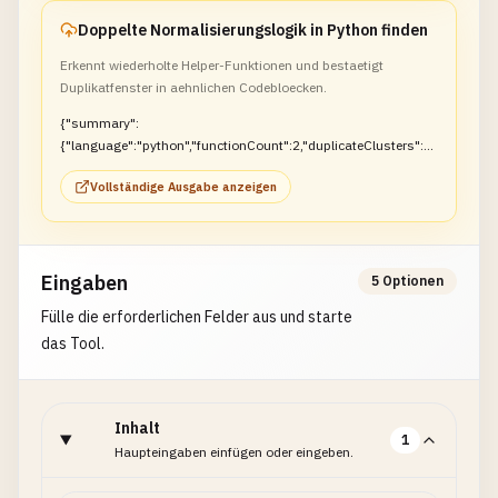
}]}
Doppelte Normalisierungslogik in Python finden
Erkennt wiederholte Helper-Funktionen und bestaetigt
Duplikatfenster in aehnlichen Codebloecken.
{"summary":
{"language":"python","functionCount":2,"duplicateClusters":1},
"duplicates":[{"occurrences":2,"lines":[1,6]}]}
Vollständige Ausgabe anzeigen
Eingaben
5 Optionen
Fülle die erforderlichen Felder aus und starte
das Tool.
Inhalt
1
Haupteingaben einfügen oder eingeben.