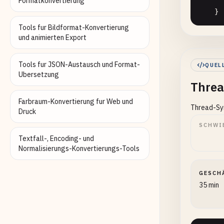
Formatkonvertierung
    }

Tools fur Bildformat-Konvertierung
st
und animierten Export
}

Tools fur JSON-Austausch und Format-
QUEL
// 1. 
Ubersetzung
Threa
void
B
{

Farbraum-Konvertierung fur Web und
Thread-Syn
st
Druck
SCHWI
co
Textfall-, Encoding- und
co
Normalisierungs-Konvertierungs-Tools
st
GESCH
35 min
//
fo
    {
