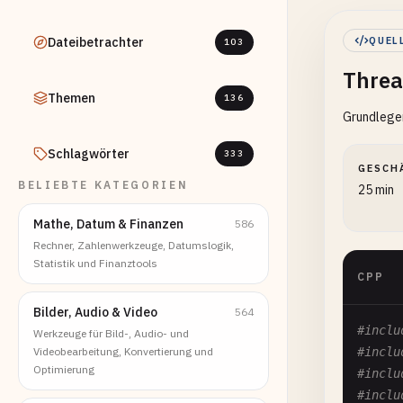
Dateibetrachter
QUEL
103
Threa
Themen
136
Grundlegen
Schlagwörter
333
GESCH
BELIEBTE KATEGORIEN
25 min
Mathe, Datum & Finanzen
586
Rechner, Zahlenwerkzeuge, Datumslogik,
Statistik und Finanztools
CPP
Bilder, Audio & Video
564
#inclu
Werkzeuge für Bild-, Audio- und
Videobearbeitung, Konvertierung und
#inclu
Optimierung
#inclu
#inclu