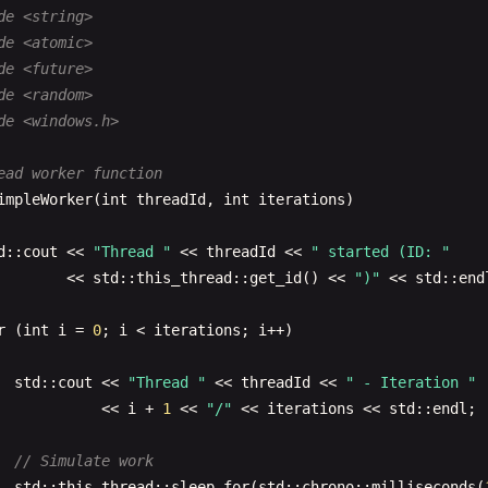
de <string>
de <atomic>
de <future>
de <random>
de <windows.h>
ead worker function
impleWorker
(
int
threadId
, 
int
iterations
)

d
::
cout
<< 
"Thread "
<< 
threadId
<< 
" started (ID: "
<< 
std
::
this_thread
::
get_id
() << 
")"
<< 
std
::
end
r
(
int
i
= 
0
; 
i
< 
iterations
; 
i
++)

std
::
cout
<< 
"Thread "
<< 
threadId
<< 
" - Iteration "
<< 
i
+ 
1
<< 
"/"
<< 
iterations
<< 
std
::
endl
;

// Simulate work
std
::
this_thread
::
sleep_for
(
std
::
chrono
::
milliseconds
(