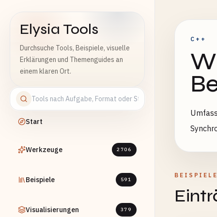
Elysia Tools
C++
Durchsuche Tools, Beispiele, visuelle
Wi
Erklärungen und Themenguides an
einem klaren Ort.
Be
Umfasse
Start
Synchr
Werkzeuge
2706
BEISPIEL
Beispiele
591
Eint
Visualisierungen
379