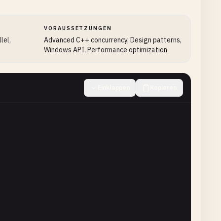
haredValue
<< 
std
::
endl
;

VORAUSSETZUNGEN
std
::
endl
;

lel,
Advanced C++ concurrency, Design patterns,
Windows API, Performance optimization
Einklappen
Kopieren
 
id