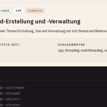
LCODE
CPP
EINFACH
d-Erstellung und -Verwaltung
de Thread-Erstellung, Join und Verwaltung mit std::thread und Window
ÄTZTE ZEIT
SCHLAGWÖRTER
cpp, threading, multithreading, 
de <iostream>
de <thread>
de <vector>
de <chrono>