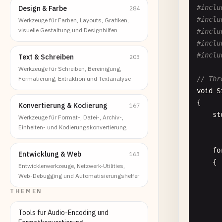
#inclu
Design & Farbe
284
#inclu
Werkzeuge für Farben, Layouts, Grafiken,
visuelle Gestaltung und Designhilfen
#inclu
#inclu
#inclu
Text & Schreiben
203
Werkzeuge für Schreiben, Bereinigung,
Formatierung, Extraktion und Textanalyse
// Thr
void
S
{

Konvertierung & Kodierung
167
st
Werkzeuge für Format-, Datei-, Archiv-,
Einheiten- und Kodierungskonvertierung
fo
Entwicklung & Web
163
    {

Entwicklerwerkzeuge, Netzwerk-Utilities,
Web-Debugging und Automatisierungshelfer
THEMEN
Tools fur Audio-Encoding und