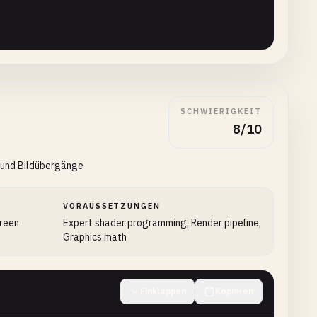
SCHWIERIGKEIT
8/10
r
;

 und Bildübergänge
VORAUSSETZUNGEN
creen
Expert shader programming, Render pipeline,
Graphics math
Einklappen
Kopieren