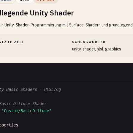
legende Unity Shader
g in Unity-Shader-Programmierung mit Surface-Shadern und grundlegen
ÄTZTE ZEIT
SCHLAGWÖRTER
unity, shader, hlsl, graphics
ty Basic Shaders - HLSL/Cg
Basic Diffuse Shader
"Custom/BasicDiffuse"
operties