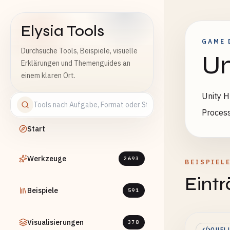
Elysia Tools
GAME 
Durchsuche Tools, Beispiele, visuelle
Un
Erklärungen und Themenguides an
einem klaren Ort.
Unity H
Process
Start
Werkzeuge
2693
BEISPIEL
Eint
Beispiele
591
Visualisierungen
378
QUEL