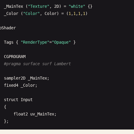
_MainTex
(
"Texture"
, 
2
D
) = 
"white"
{}

_Color
(
"Color"
, 
Color
) = (
1
,
1
,
1
,
1
)

bShader
Tags
{ 
"RenderType"
=
"Opaque"
}

CGPROGRAM
#pragma surface surf Lambert
sampler2D
_MainTex
;

fixed4
_Color
;

struct
Input
{

float2
uv_MainTex
;

 };
