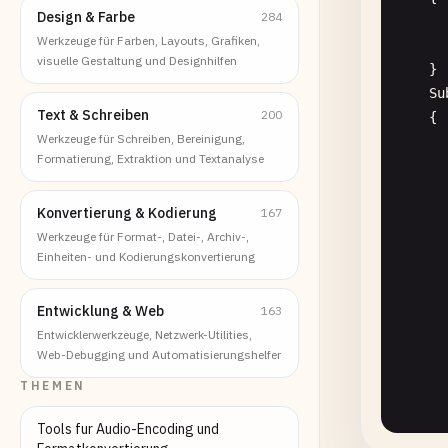
Design & Farbe
284
Werkzeuge für Farben, Layouts, Grafiken,
visuelle Gestaltung und Designhilfen
    }

Su
Text & Schreiben
200
{

Werkzeuge für Schreiben, Bereinigung,
Formatierung, Extraktion und Textanalyse
Konvertierung & Kodierung
167
Werkzeuge für Format-, Datei-, Archiv-,
Einheiten- und Kodierungskonvertierung
Entwicklung & Web
163
Entwicklerwerkzeuge, Netzwerk-Utilities,
Web-Debugging und Automatisierungshelfer
THEMEN
       
Tools fur Audio-Encoding und