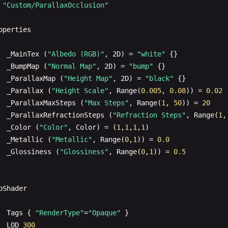
"Custom/ParallaxOcclusion"
_Glossiness
(
"Glossiness"
, 
Range
(
0
,
1
)) = 
0.5
_Metallic
(
"Metallic"
, 
Range
(
0
,
1
)) = 
0.0
operties
_MainTex
(
"Albedo (RGB)"
, 
2
D
) = 
"white"
{}

bShader
_BumpMap
(
"Normal Map"
, 
2
D
) = 
"bump"
{}

_ParallaxMap
(
"Height Map"
, 
2
D
) = 
"black"
{}

Tags
{ 
"RenderType"
=
"Opaque"
}

_Parallax
(
"Height Scale"
, 
Range
(
0.005
, 
0.08
)) = 
0.02
LOD
200
_ParallaxMaxSteps
(
"Max Steps"
, 
Range
(
1
, 
50
)) = 
20
_ParallaxRefractionSteps
(
"Refraction Steps"
, 
Range
(
1
,
CGPROGRAM
_Color
(
"Color"
, 
Color
) = (
1
,
1
,
1
,
1
)

#pragma surface surf Standard fullforwardshadows
_Metallic
(
"Metallic"
, 
Range
(
0
,
1
)) = 
0.0
#pragma target 3.0
_Glossiness
(
"Glossiness"
, 
Range
(
0
,
1
)) = 
0.5
sampler2D
_MainTex
;

fixed4
_Color
;

bShader
half
_Glossiness
;

half
_Metallic
;

Tags
{ 
"RenderType"
=
"Opaque"
}

fixed4
_Emission
;

LOD
300