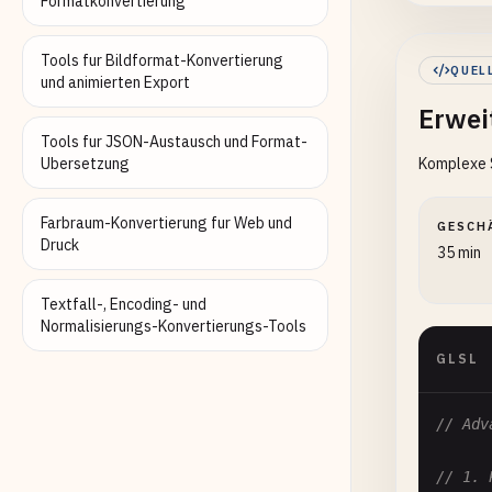
Formatkonvertierung
       
Tools fur Bildformat-Konvertierung
QUEL
und animierten Export
Erwei
       
Tools fur JSON-Austausch und Format-
Ubersetzung
Komplexe S
}

Fa
Farbraum-Konvertierung fur Web und
GESCH
}

Druck
35 min
// 2. 
Textfall-, Encoding- und
Shader
Normalisierungs-Konvertierungs-Tools
{

GLSL
Pr
{

// Adv
// 1. 