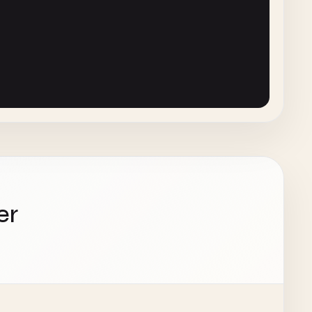
.
r
;

pSize
* 
_Parallax
;

er