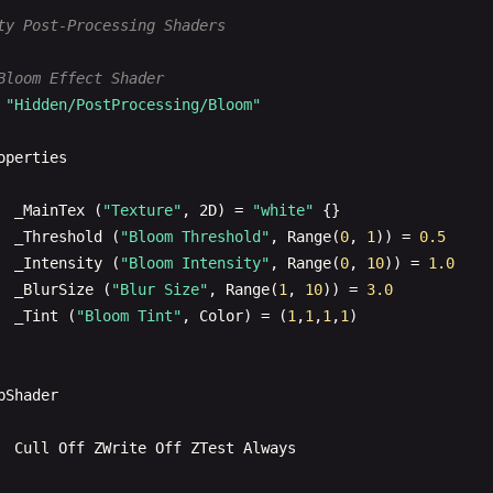
float2
uv_MainTex
;

ty Post-Processing Shaders
float2
uv_BumpMap
;

float2
uv_ParallaxMap
;

Transparent Shader with Alpha
Bloom Effect Shader
float3
viewDir
;

"Custom/Transparent"
"Hidden/PostProcessing/Bloom"
 };

operties
operties
#if defined(_PARALLAX_MAP)
float2
ParallaxOffset
(
float2
uv
, 
float3
viewDir
)

_MainTex
(
"Texture"
, 
2
D
) = 
"white"
{}

_MainTex
(
"Texture"
, 
2
D
) = 
"white"
{}

      {

_Color
(
"Color"
, 
Color
) = (
1
,
1
,
1
,
1
)

_Threshold
(
"Bloom Threshold"
, 
Range
(
0
, 
1
)) = 
0.5
float
h
= 
tex2D
(
_ParallaxMap
, 
uv
).
r
;

_Alpha
(
"Alpha"
, 
Range
(
0
,
1
)) = 
1.0
_Intensity
(
"Bloom Intensity"
, 
Range
(
0
, 
10
)) = 
1.0
float
height
= 
h
* 
_Parallax
;

_BlurSize
(
"Blur Size"
, 
Range
(
1
, 
10
)) = 
3.0
float2
offset
= 
viewDir
.
xy
/
(
viewDir
.
z
+ 
0.42
_Tint
(
"Bloom Tint"
, 
Color
) = (
1
,
1
,
1
,
1
)

return
uv
- 
offset
* 
height
;

bShader
      }

Tags
{

bShader
float2
RaymarchParallax
(
float2
uv
, 
float3
viewDir
)

"Queue"
=
"Transparent"
      {

"RenderType"
=
"Transparent"
Cull
Off
ZWrite
Off
ZTest
Always
float2
offset
= 
0
;

}

float
stepSize
= 
1.0
/
_ParallaxMaxSteps
;
