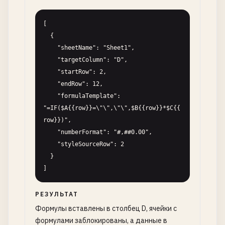
[

  {

    "sheetName": "Sheet1",

    "targetColumn": "D",

    "startRow": 2,

    "endRow": 12,

    "formulaTemplate": 
"=IF($A{{row}}=\"\",\"\",$B{{row}}*$C{{
row}})",

    "numberFormat": "#,##0.00",

    "styleSourceRow": 2

  }

]
РЕЗУЛЬТАТ
Формулы вставлены в столбец D, ячейки с
формулами заблокированы, а данные в