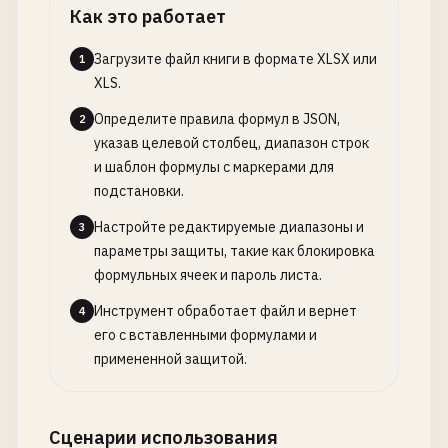
Как это работает
Загрузите файл книги в формате XLSX или
1
XLS.
Определите правила формул в JSON,
2
указав целевой столбец, диапазон строк
и шаблон формулы с маркерами для
подстановки.
Настройте редактируемые диапазоны и
3
параметры защиты, такие как блокировка
формульных ячеек и пароль листа.
Инструмент обработает файл и вернет
4
его с вставленными формулами и
примененной защитой.
Сценарии использования