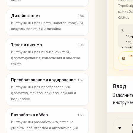
TypeScri
кликабе
Дизайн и цвет
284
GitHub
Инструменты для цвета, макетов, графики,
визуального стиля и дизайна
{

  "type": "file",

  "filePath": 
Текст и письмо
203
"/pub
Инструменты для письма, очистки,
f/cod
По
форматирования, извлечения и анализа
viewe
текста
examp
}
Преобразование и кодирование
167
Ввод
Инструменты для преобразования
форматов, файлов, архивов, единиц и
Заполните
кодировок
инструме
Разработка и Web
163
Инструменты разработчика, сетевые
утилиты, веб-отладка и автоматизация