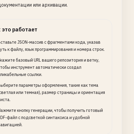
документации или архивации.
 это работает
Вставьте JSON-массив с фрагментами кода, указав
уть к файлу, язык программирования и номера строк.
Укажите базовый URL вашего репозитория и ветку,
чтобы инструмент автоматически создал
кликабельные ссылки.
Выберите параметры оформления, такие как тема
(светлая или темная), размер страницы и ориентация
иста.
Нажмите кнопку генерации, чтобы получить готовый
PDF-файл с подсветкой синтаксиса и удобной
навигацией.