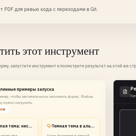
т PDF для ревью кода с переходами в Git.
тить этот инструмент
рму, запустите инструмент и посмотрите результат на этой же ст
Р
ленные примеры запуска
Гот
имер, чтобы автоматически заполнить форму. Файлы
у нужно загрузить.
ров
Светлая тема: несколько сниппетов
Темная тема в альбомной раскладке
ывает два
Один фрагмент в темной