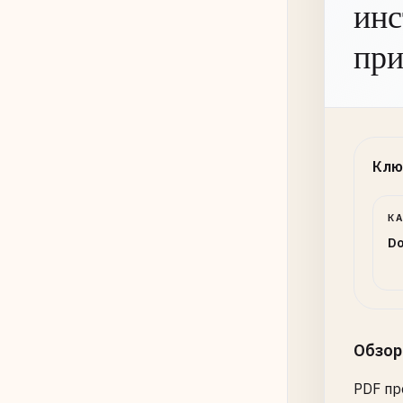
инс
при
Клю
К
Do
Обзор
PDF пр