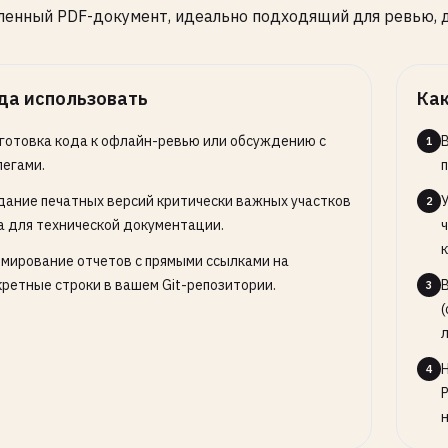
енный PDF-документ, идеально подходящий для ревью, 
да использовать
Как
готовка кода к офлайн-ревью или обсуждению с
1
легами.
п
дание печатных версий критически важных участков
2
а для технической документации.
мирование отчетов с прямыми ссылками на
кретные строки в вашем Git-репозитории.
3
л
4