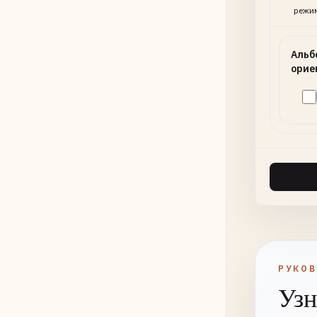
режи
Альб
орие
РУКО
Узн