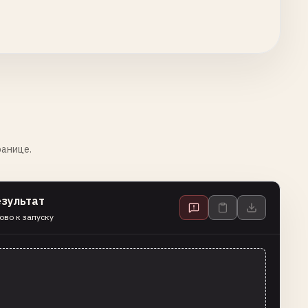
ранице.
езультат
ово к запуску