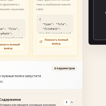
pt-фрагмента с
теме и альбомном макете
льными ссылками
Letter
{

  "type": "file",

  "filePath": 
"/public/samples/pd
lic/samples/pd
f/code-snippet-
Показать полный
e-snippet-
viewer-
вывод
казать полный
r-
example2.pdf"

вывод
le1.pdf"

}
6 параметров
 нужные поля и запустите
нт.
Содержимое
3
Вставьте или введите основные значения.