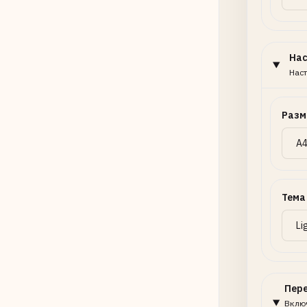
На
Наст
Разм
Тема
Пер
Включ