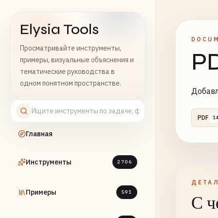
Elysia Tools
DOCUM
Просматривайте инструменты,
PD
примеры, визуальные объяснения и
тематические руководства в
одном понятном пространстве.
Добавл
PDF
1
Главная
Инструменты
2706
ДЕТА
Примеры
591
С ч