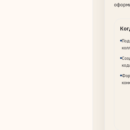
оформл
Ког
Под
кол
Соз
код
Фор
кон