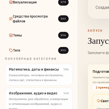
Визуализации
379
Создае
Средства просмотра
103
файлов
ЗАПУСК
Темы
136
Запус
Теги
333
Заполните фо
ПОПУЛЯРНЫЕ КАТЕГОРИИ
Математика, даты и финансы
586
Подготов
Калькуляторы, числовые инструменты,
Нажмите пр
логика дат, статистика и финансы
по-прежнем
2 приме
Изображения, аудио и видео
564
Инструменты для обработки, конвертации
и оптимизации изображений, аудио и
видео
Отрисов