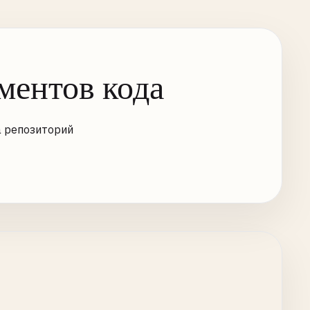
ентов кода
а репозиторий