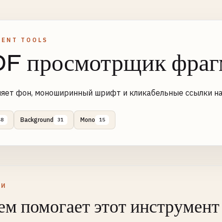
ENT TOOLS
F просмотрщик фрагм
яет фон, моноширинный шрифт и кликабельные ссылки н
Background
Mono
48
31
15
ЛИ
ем помогает этот инструмент