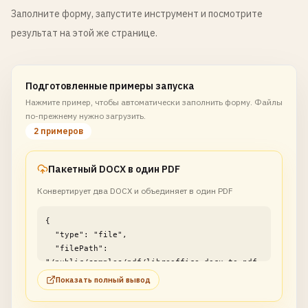
Заполните форму, запустите инструмент и посмотрите
результат на этой же странице.
Подготовленные примеры запуска
Нажмите пример, чтобы автоматически заполнить форму. Файлы
по-прежнему нужно загрузить.
2 примеров
Пакетный DOCX в один PDF
Конвертирует два DOCX и объединяет в один PDF
{

  "type": "file",

  "filePath": 
"/public/samples/pdf/libreoffice-docx-to-pdf-
example1.pdf"

Показать полный вывод
}