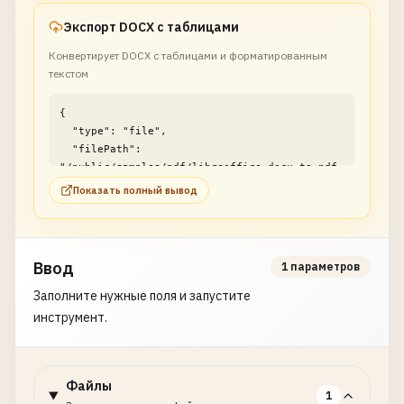
Экспорт DOCX с таблицами
Конвертирует DOCX с таблицами и форматированным
текстом
{

  "type": "file",

  "filePath": 
"/public/samples/pdf/libreoffice-docx-to-pdf-
example2.pdf"

Показать полный вывод
}
Ввод
1 параметров
Заполните нужные поля и запустите
инструмент.
Файлы
1