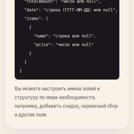
  "totalAmount": "число или null",

  "date": "строка (ГГГГ-ММ-ДД) или null",

  "items": [

    {

      "name": "строка или null",

      "price": "число или null"

    }

  ]

Вы можете настроить имена полей и
структуру по мере необходимости,
например, добавить скидку, сервисный сбор
и другие поля.