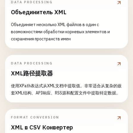
DATA PROCESSING
Объединитель XML
Объединяет несколько XML файлов в один с
возможностями обработки корневых элементов и
сохранения пространств имен
DATA PROCESSING
XML路径提取器
使用XPath表达式从XML文档中提取值。非常适合从复杂的嵌
套XML结构、API响应、RSS源和配置文件中提取特定数据。
FORMAT CONVERSION
XML в CSV Конвертер