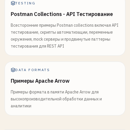
TESTING
Postman Collections - API Тестирование
Всесторонние примеры Postman collections включая API
тестирование, скрипты автоматизации, переменные
окружения, mock серверы и продвинутые паттерны
тестирования для REST API
DATA FORMATS
Примеры Apache Arrow
Примеры формата в памяти Apache Arrow для
высокопроизводительной обработки данных и
аналитики