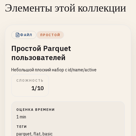
Элементы этой коллекции
ФАЙЛ
ПРОСТОЙ
Простой Parquet
пользователей
Небольшой плоский набор с id/name/active
СЛОЖНОСТЬ
1/10
ОЦЕНКА ВРЕМЕНИ
1 min
ТЕГИ
parquet, flat, basic