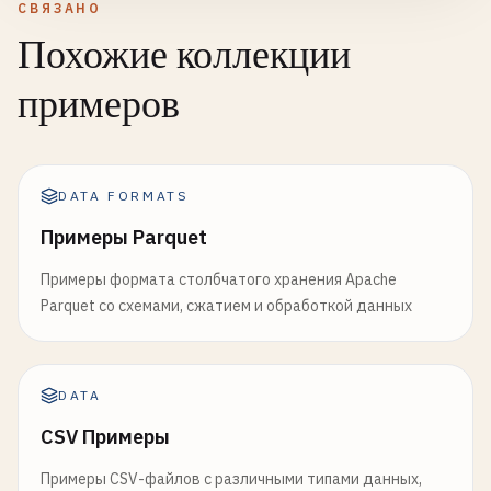
СВЯЗАНО
Похожие коллекции
примеров
DATA FORMATS
Примеры Parquet
Примеры формата столбчатого хранения Apache
Parquet со схемами, сжатием и обработкой данных
DATA
CSV Примеры
Примеры CSV-файлов с различными типами данных,