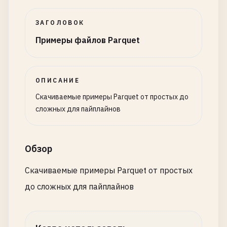
ЗАГОЛОВОК
Примеры файлов Parquet
ОПИСАНИЕ
Скачиваемые примеры Parquet от простых до
сложных для пайплайнов
Обзор
Скачиваемые примеры Parquet от простых
до сложных для пайплайнов