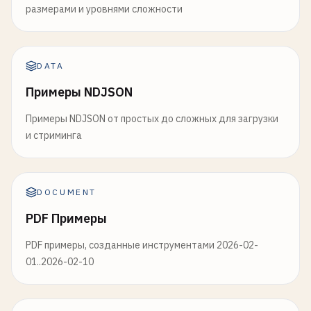
размерами и уровнями сложности
DATA
Примеры NDJSON
Примеры NDJSON от простых до сложных для загрузки
и стриминга
DOCUMENT
PDF Примеры
PDF примеры, созданные инструментами 2026-02-
01..2026-02-10