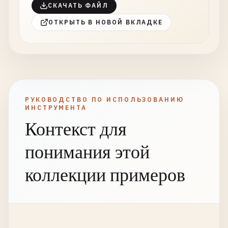
СКАЧАТЬ ФАЙЛ
ОТКРЫТЬ В НОВОЙ ВКЛАДКЕ
РУКОВОДСТВО ПО ИСПОЛЬЗОВАНИЮ
ИНСТРУМЕНТА
Контекст для
понимания этой
коллекции примеров