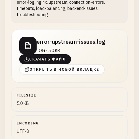
error-log, nginx, upstream, connection-errors,
timeouts, load-balancing, backend-issues,
troubleshooting
error-upstream-issues.log
LOG · 5.0 KB
СКАЧАТЬ ФАЙЛ
ОТКРЫТЬ В НОВОЙ ВКЛАДКЕ
FILESIZE
5.0 KB
ENCODING
UTF-8