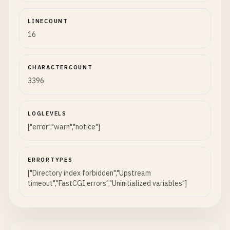
LINECOUNT
16
CHARACTERCOUNT
3396
LOGLEVELS
["error","warn","notice"]
ERRORTYPES
["Directory index forbidden","Upstream
timeout","FastCGI errors","Uninitialized variables"]