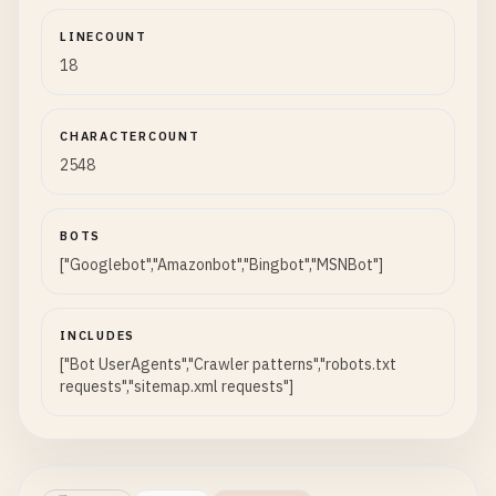
LINECOUNT
18
CHARACTERCOUNT
2548
BOTS
["Googlebot","Amazonbot","Bingbot","MSNBot"]
INCLUDES
["Bot UserAgents","Crawler patterns","robots.txt
requests","sitemap.xml requests"]