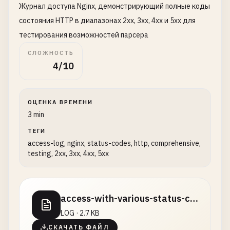
Журнал доступа Nginx, демонстрирующий полные коды
состояния HTTP в диапазонах 2xx, 3xx, 4xx и 5xx для
тестирования возможностей парсера
СЛОЖНОСТЬ
4/10
ОЦЕНКА ВРЕМЕНИ
3 min
ТЕГИ
access-log, nginx, status-codes, http, comprehensive,
testing, 2xx, 3xx, 4xx, 5xx
access-with-various-status-codes.log
LOG · 2.7 KB
СКАЧАТЬ ФАЙЛ