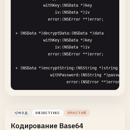
withKey
:(
NSData
*)
key
@
end
iv
:(
NSData
*)
iv
error
:(
NSError
**)
error
;

// MARK: - 2. SHA256 Hash
+ (
NSData
*)
decryptData
:(
NSData
*)
data
@
interface
SHA256Hash
: 
NSObject
withKey
:(
NSData
*)
key
iv
:(
NSData
*)
iv
+ (
NSString
*)
calculateSHA256FromString
:(
NSString
error
:(
NSError
**)
error
;

+ (
NSString
*)
calculateSHA256FromData
:(
NSData
*)
d
+ (
NSString
*)
calculateSHA256FromFile
:(
NSString
*
+ (
NSData
*)
encryptString
:(
NSString
*)
string
withPassword
:(
NSString
*)
password
@
end
error
:(
NSError
**)
error
;

@
implementation
SHA256Hash
+ (
NSString
*)
decryptData
:(
NSData
*)
data
withPassword
:(
NSString
*)
password
+ (
NSString
*)
calculateSHA256FromString
:(
NSString
error
:(
NSError
**)
error
;

const
char
*
cStr
= [
string
UTF8String
];

КОД
OBJECTIVEC
ПРОСТОЙ
unsigned
char
digest
[
CC_SHA256_DIGEST_LENGTH
];
Кодирование Base64
@
end