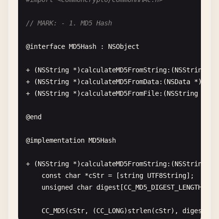
// MARK: - 1. MD5 Hash
@
interface
MD5Hash
: 
NSObject
+ (
NSString
*)
calculateMD5FromString
:(
NSString
*)
+ (
NSString
*)
calculateMD5FromData
:(
NSData
*)
data
+ (
NSString
*)
calculateMD5FromFile
:(
NSString
*)
fi
@
end
@
implementation
MD5Hash
+ (
NSString
*)
calculateMD5FromString
:(
NSString
*)
const
char
*
cStr
= [
string
UTF8String
];

unsigned
char
digest
[
CC_MD5_DIGEST_LENGTH
];

CC_MD5
(
cStr
, (
CC_LONG
)
strlen
(
cStr
), 
digest
);
