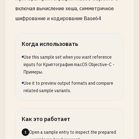
        }

        [
output
appendFormat
:@
"%02x"
, 
digest
[
i
]];

включая вычисление хеша, симметричное
@
interface
URLSafeBase64Coder
: 
NSObject
return
nil
;

    }

шифрование и кодирование Base64
    }

+ (
NSString
*)
encodeToURLSafeBase64
:(
NSData
*)
dat
NSLog
(@
"SHA512 hash: %@"
, 
output
);

+ (
NSData
*)
decodeFromURLSafeBase64
:(
NSString
*)
b
NSMutableData
*
decryptedData
= [
NSMutableData
return
output
;

size_t
decryptedLength
= 
0
;

}

Когда использовать
@
end
CCCryptorStatus
status
= 
CCCrypt
(
kCCDecrypt
,

@
end
Use this sample set when you want reference
@
implementation
URLSafeBase64Coder
kCCAlgorith
inputs for Криптография macOS Objective-C -
kCCOptionPK
// MARK: - 4. HMAC (Hash-based Message Authentica
Примеры.
+ (
NSString
*)
encodeToURLSafeBase64
:(
NSData
*)
dat
key
.
bytes
,

Use it to preview output formats and compare
NSString
*
base64
= [
data
base64EncodedStringW
key
.
length
,

@
interface
HMACHash
: 
NSObject
related sample variants.
iv
.
bytes
,

// Replace '+' and '/' with '-' and '_'
data
.
bytes
,

+ (
NSString
*)
calculateHMACSHA256
:(
NSString
*)
dat
NSString
*
urlSafe
= [
base64
stringByReplacing
data
.
length
urlSafe
= [
urlSafe
stringByReplacingOccurrenc
decryptedDa
@
end
Как это работает
decryptedDa
// Remove trailing '=' padding
                                      &
decryptedL
@
implementation
HMACHash
Open a sample entry to inspect the prepared
1
while
([
urlSafe
hasSuffix
:@
"="
]) {
