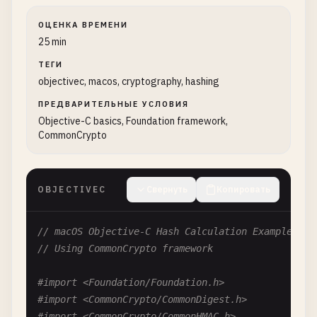
ОЦЕНКА ВРЕМЕНИ
25 min
ТЕГИ
objectivec, macos, cryptography, hashing
ПРЕДВАРИТЕЛЬНЫЕ УСЛОВИЯ
Objective-C basics, Foundation framework,
CommonCrypto
OBJECTIVEC
Свернуть
Копировать
// macOS Objective-C Hash Calculation Examples
// Using CommonCrypto framework
#import <Foundation/Foundation.h>
#import <CommonCrypto/CommonDigest.h>
#import <CommonCrypto/CommonHMAC.h>