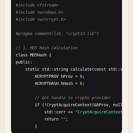
#include <fstream>
#include <windows.h>
#include <wincrypt.h>
#pragma comment(lib, "crypt32.lib")
// 1. MD5 Hash Calculation
class
MD5Hash
public
:

static
std
::
string
calculate
(
const
std
::
strin
HCRYPTPROV
hProv
= 
0
;

HCRYPTHASH
hHash
= 
0
;

// Get handle to crypto provider
if
(!
CryptAcquireContext
(&
hProv
, 
nullptr
,
std
::
cerr
<< 
"CryptAcquireContext fai
return
""
;

        }
