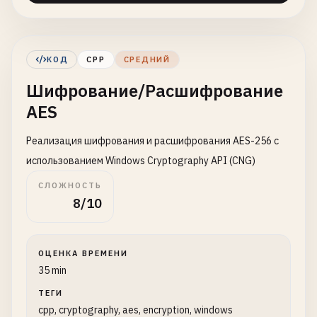
// Create hash object
if
(!
CryptCreateHash
(
hProv
, 
CALG_MD5
, 
0
, 
CryptReleaseContext
(
hProv
, 
0
);

КОД
CPP
СРЕДНИЙ
std
::
cerr
<< 
"CryptCreateHash failed"
Шифрование/Расшифрование
return
""
;

        }

AES
// Hash data
Реализация шифрования и расшифрования AES-256 с
if
(!
CryptHashData
(
hHash
, 
reinterpret_cas
использованием Windows Cryptography API (CNG)
CryptDestroyHash
(
hHash
);

СЛОЖНОСТЬ
CryptReleaseContext
(
hProv
, 
0
);

8/10
std
::
cerr
<< 
"CryptHashData failed"
<
return
""
;

        }

ОЦЕНКА ВРЕМЕНИ
35 min
// Get hash value
DWORD
hashLen
= 
16
; 
// MD5 is 16 bytes
ТЕГИ
std
::
vector
<
BYTE
> 
hash
(
hashLen
);

cpp, cryptography, aes, encryption, windows