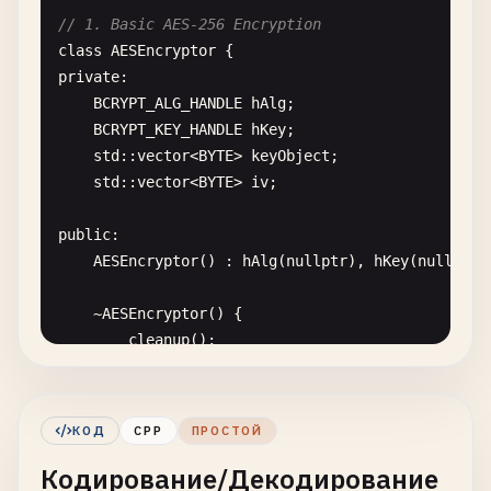
std
::
cerr
<< 
"Failed to open file: "
// 1. Basic AES-256 Encryption
return
""
;

class
AESEncryptor
        }

private
:

BCRYPT_ALG_HANDLE
hAlg
;

HCRYPTPROV
hProv
= 
0
;

BCRYPT_KEY_HANDLE
hKey
;

HCRYPTHASH
hHash
= 
0
;

std
::
vector
<
BYTE
> 
keyObject
;

std
::
vector
<
BYTE
> 
iv
;

if
(!
CryptAcquireContext
(&
hProv
, 
nullptr
,
return
""
;

public
:

        }

AESEncryptor
() : 
hAlg
(
nullptr
), 
hKey
(
nullptr
)
if
(!
CryptCreateHash
(
hProv
, 
CALG_MD5
, 
0
, 
    ~
AESEncryptor
() {

CryptReleaseContext
(
hProv
, 
0
);

cleanup
();

return
""
;

    }

        }

bool
initialize
(
const
std
::
vector
<
BYTE
>& 
key
)
КОД
CPP
ПРОСТОЙ
// Hash file in chunks
NTSTATUS
status
;

const
int
BUFFER_SIZE
= 
4096
;

Кодирование/Декодирование
DWORD
resultLen
;
