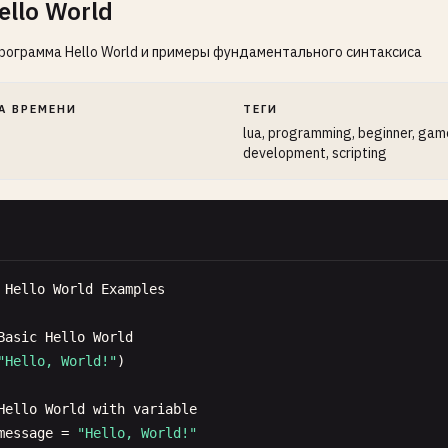
ello World
рограмма Hello World и примеры фундаментального синтаксиса
А ВРЕМЕНИ
ТЕГИ
lua, programming, beginner, gam
development, scripting
Hello
World
Examples
Basic
Hello
World
"Hello, World!"
)

Hello
World
with
variable
message
= 
"Hello, World!"