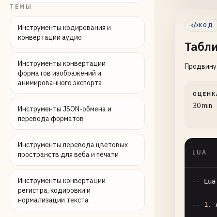
ТЕМЫ
me
}

КОД
Инструменты кодирования и
конвертации аудио
Табл
functi
re
Инструменты конвертации
Продвину
end
форматов изображений и
анимированного экспорта
print
(
ОЦЕНК
30 min
Инструменты JSON-обмена и
-- 
6
. 
перевода форматов
local
Greete
Инструменты перевода цветовых
LUA
пространств для веба и печати
functi
lo
Инструменты конвертации
-- 
Lua
se
регистра, кодировки и
re
нормализации текста
-- 
1
. 
end