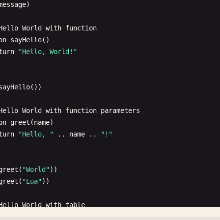
message
)

Hello
World
with
function
on
sayHello
()

turn
"Hello, World!"
sayHello
())

Hello
World
with
function
parameters
on
greet
(
name
)

turn
"Hello, "
.. 
name
.. 
"!"
greet
(
"World"
greet
(
"Lua"
))

Hello
World
with
table
greeter
= {
