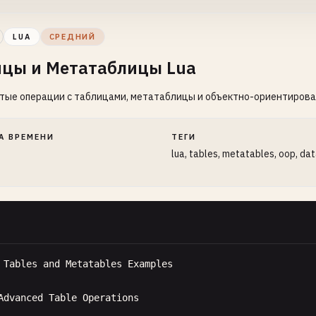
ssage
= 
"Hello, World!"
LUA
СРЕДНИЙ
ицы и Метатаблицы Lua
on
greeter
:
sayHello
()

turn
self
.
message
тые операции с таблицами, метатаблицы и объектно-ориентирова
greeter
:
sayHello
())

А ВРЕМЕНИ
ТЕГИ
lua, tables, metatables, oop, da
Hello
World
with
class-like
structure
Greeter
r
.
__index
= 
Greeter
on
Greeter
.
new
(
message
)

cal
self
= 
setmetatable
({}, 
Greeter
)

Tables
and
Metatables
Examples
lf
.
message
= 
message
or
"Hello, World!"
turn
self
Advanced
Table
Operations