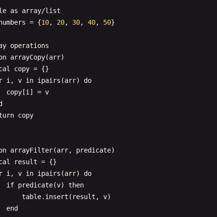
le
as
array
/
list
on
Greeter
:
greet
()

numbers
= {
10
, 
20
, 
30
, 
40
, 
50
}

turn
self
.
message
ay
operations
on
arrayCopy
(
arr
)

greeter1
= 
Greeter
.
new
cal
copy
= {}

greeter2
= 
Greeter
.
new
(
"Hello from custom class!"
)

r
i
, 
v
in
ipairs
(
arr
) 
do
copy
[
i
] = 
v
greeter1
:
greet
d
greeter2
:
greet
())

turn
copy
Hello
World
multiple
times
= 
1
, 
5
do
on
arrayFilter
(
arr
, 
predicate
)

int
(
"Hello, World! "
.. 
i
cal
result
= {}

r
i
, 
v
in
ipairs
(
arr
) 
do
if
predicate
(
v
) 
then
Hello
World
with
table
table
.
insert
(
result
, 
v
)

greetingList
= {
"Hello"
, 
"Bonjour"
, 
"Hola"
, 
"Ciao"
, 
"こ
end