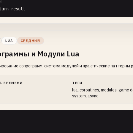
d
 
greeting
in
ipairs
(
greetingList
) 
do
turn
result
int
(
greeting
.. 
", World!"
on
arrayMap
(
arr
, 
transform
)

Hello
World
with
map-like
table
cal
result
= {}

greetings
= {

LUA
СРЕДНИЙ
r
i
, 
v
in
ipairs
(
arr
) 
do
= 
"Hello"
,

ограммы и Модули Lua
result
[
i
] = 
transform
(
v
)

= 
"Hola"
,

d
= 
"Bonjour"
,

рование сопрограмм, система модулей и практические паттерны 
turn
result
= 
"Hallo"
,

= 
"こんにちは"
А ВРЕМЕНИ
ТЕГИ
on
arrayReduce
(
arr
, 
accumulator
, 
initial
)

lua, coroutines, modules, game de
cal
result
= 
initial
ng
, 
greeting
in
pairs
(
greetings
) 
do
system, async
r
_
, 
v
in
ipairs
(
arr
) 
do
int
(
greeting
.. 
", World! ("
.. 
lang
.. 
")"
result
= 
accumulator
(
result
, 
v
)

d
turn
result
 
Hello
World
with
user
input
simulation
e
: 
In
a
real
environment
, 
you
might
use
io
.
read