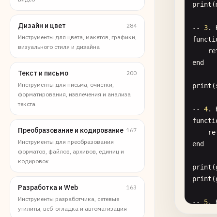
print
(
Дизайн и цвет
284
-- 
3
. 
Инструменты для цвета, макетов, графики,
functi
визуального стиля и дизайна
re
end
Текст и письмо
200
Инструменты для письма, очистки,
print
(
форматирования, извлечения и анализа
текста
-- 
4
. 
functi
Преобразование и кодирование
167
re
Инструменты для преобразования
end
форматов, файлов, архивов, единиц и
кодировок
print
(
print
(
Разработка и Web
163
Инструменты разработчика, сетевые
-- 
5
. 
утилиты, веб-отладка и автоматизация
local