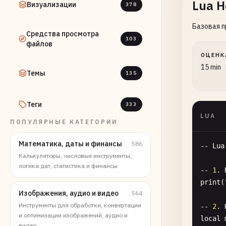
Lua H
Визуализации
378
Базовая п
Средства просмотра
103
файлов
ОЦЕНК
15 min
Темы
135
Теги
333
LUA
ПОПУЛЯРНЫЕ КАТЕГОРИИ
Математика, даты и финансы
586
-- 
Lua
Калькуляторы, числовые инструменты,
логика дат, статистика и финансы
-- 
1
. 
print
(
Изображения, аудио и видео
564
Инструменты для обработки, конвертации
-- 
2
. 
и оптимизации изображений, аудио и
local
видео