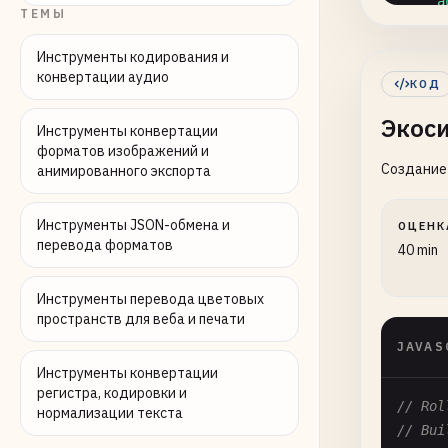
"a
ТЕМЫ
"c
"g
Инструменты кодирования и
"g
конвертации аудио
КОД
"@
Экоси
"@
Инструменты конвертации
"@
форматов изображений и
Создание 
"g
анимированного экспорта
"g
"g
Инструменты JSON-обмена и
ОЦЕНК
"g
перевода форматов
40 min
"g
"g
Инструменты перевода цветовых
"g
пространств для веба и печати
"g
JAVAS
"g
Инструменты конвертации
"g
регистра, кодировки и
// Rol
"g
нормализации текста
// Bui
"g