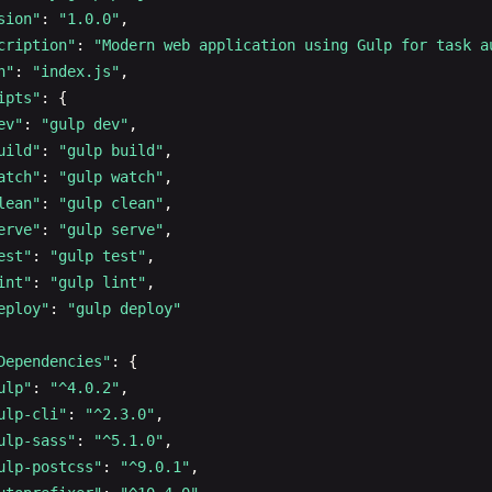
sion"
: 
"1.0.0"
,

cription"
: 
"Modern web application using Gulp for task a
n"
: 
"index.js"
,

ipts"
: {

ev"
: 
"gulp dev"
,

uild"
: 
"gulp build"
,

atch"
: 
"gulp watch"
,

lean"
: 
"gulp clean"
,

erve"
: 
"gulp serve"
,

est"
: 
"gulp test"
,

int"
: 
"gulp lint"
,

eploy"
: 
"gulp deploy"
Dependencies"
: {

ulp"
: 
"^4.0.2"
,

ulp-cli"
: 
"^2.3.0"
,

ulp-sass"
: 
"^5.1.0"
,

ulp-postcss"
: 
"^9.0.1"
,
