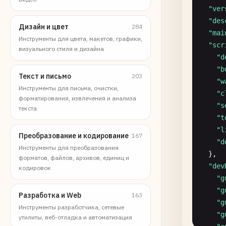
"ver
"des
Дизайн и цвет
284
"mai
Инструменты для цвета, макетов, графики,
"scr
визуального стиля и дизайна
"d
"b
Текст и письмо
203
"w
Инструменты для письма, очистки,
"c
форматирования, извлечения и анализа
"s
текста
"t
"l
Преобразование и кодирование
167
"d
Инструменты для преобразования
},

форматов, файлов, архивов, единиц и
"dev
кодировок
"g
"g
Разработка и Web
163
"g
Инструменты разработчика, сетевые
"g
утилиты, веб-отладка и автоматизация