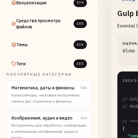
Визуализации
379
Gulp 
Средства просмотра
103
Essential 
файлов
ОЦЕНК
Темы
136
45 min
Теги
333
ПОПУЛЯРНЫЕ КАТЕГОРИИ
JAVAS
Математика, даты и финансы
586
Калькуляторы, числовые инструменты,
// Gul
логика дат, статистика и финансы
// Mod
Изображения, аудио и видео
564
// ===
Инструменты для обработки, конвертации
{

и оптимизации изображений, аудио и
"nam
видео