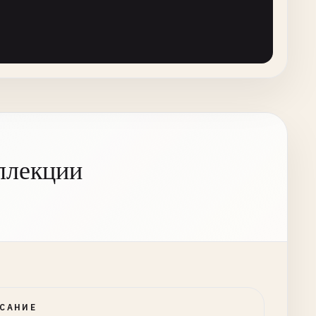
gulp'
ллекции
САНИЕ