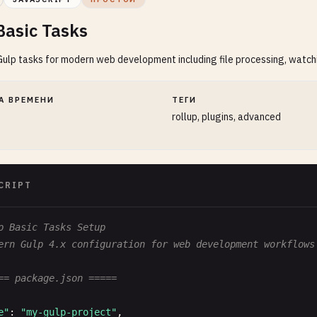
Basic Tasks
Gulp tasks for modern web development including file processing, watchi
А ВРЕМЕНИ
ТЕГИ
rollup, plugins, advanced
CRIPT
p Basic Tasks Setup
ern Gulp 4.x configuration for web development workflows
== package.json =====
e"
: 
"my-gulp-project"
,
