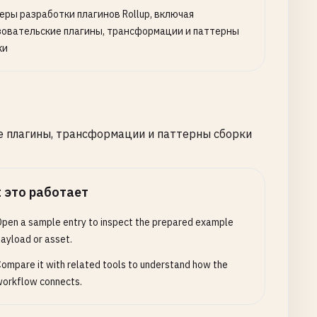
еры разработки плагинов Rollup, включая
зовательские плагины, трансформации и паттерны
ки
е плагины, трансформации и паттерны сборки
 это работает
pen a sample entry to inspect the prepared example
ayload or asset.
ompare it with related tools to understand how the
registered`
);

orkflow connects.