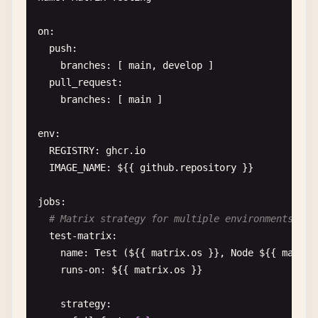
env
:

POSTGRES_PASSWORD
: 
postgres
on
:

POSTGRES_DB
: 
test_db
push
:

options
: >-

branches
: [ 
main
, 
develop
]

          --
health-cmd
pg_isready
pull_request
:

--
health-interval
10
s
branches
: [ 
main
]

--
health-timeout
5
s
--
health-retries
5
env
:

ports
:

REGISTRY
: 
ghcr
.
io
          - 
5432
:
5432
IMAGE_NAME
: 
$
{{ 
github
.
repository
}}

redis
:

jobs
:

image
: 
redis
:
7
# Matrix strategy for multiple environments
options
: >-

test-matrix
:

          --
health-cmd
"redis-cli ping"
name
: 
Test
(
$
{{ 
matrix
.
os
}}, 
Node
$
{{ 
matrix
--
health-interval
10
s
runs-on
: 
$
{{ 
matrix
.
os
}}

--
health-timeout
5
s
--
health-retries
5
strategy
:

ports
:
