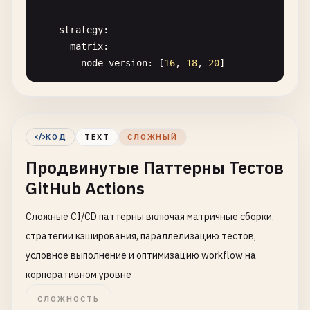
strategy
:

matrix
:

node-version
: [
16
, 
18
, 
20
]

steps
:

      - 
name
: 
Checkout
code
uses
: 
actions
/
checkout
@
v4
КОД
TEXT
СЛОЖНЫЙ
Продвинутые Паттерны Тестов
- 
name
: 
Setup
Node
.
js
$
{{ 
matrix
.
node-versi
uses
: 
actions
/
setup-node
@
v4
GitHub Actions
with
:

node-version
: 
$
{{ 
matrix
.
node-version
}}
Сложные CI/CD паттерны включая матричные сборки,
cache
: 
'npm'
стратегии кэширования, параллелизацию тестов,
условное выполнение и оптимизацию workflow на
- 
name
: 
Install
dependencies
корпоративном уровне
run
: 
npm
ci
СЛОЖНОСТЬ