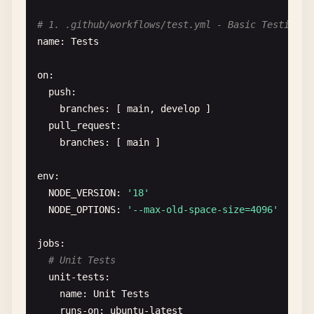
# 1. .github/workflows/test.yml - Basic Testing W
name
: 
Tests
on
:

push
:

branches
: [ 
main
, 
develop
]

pull_request
:

branches
: [ 
main
]

env
:

NODE_VERSION
: 
'18'
NODE_OPTIONS
: 
'--max-old-space-size=4096'
jobs
:

# Unit Tests
unit-tests
:

name
: 
Unit
Tests
runs-on
: 
ubuntu-latest