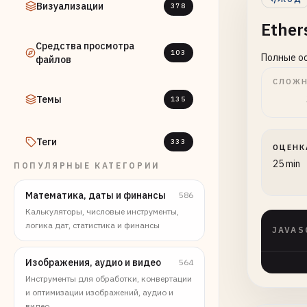
Визуализации
378
Ether
Средства просмотра
103
Полные ос
файлов
СЛОЖН
Темы
135
Теги
333
ОЦЕНК
25 min
ПОПУЛЯРНЫЕ КАТЕГОРИИ
Математика, даты и финансы
586
Калькуляторы, числовые инструменты,
логика дат, статистика и финансы
JAVAS
Изображения, аудио и видео
564
Инструменты для обработки, конвертации
и оптимизации изображений, аудио и
видео