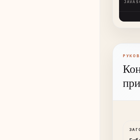
JAVAS
РУКО
Кон
пр
ЗАГ