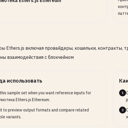
лиотека Ethers.js Ethereum
конт
патт
ы Ethers.js включая провайдеры, кошельки, контракты, тр
ны взаимодействия с блокчейном
да использовать
Как
this sample set when you want reference inputs for
O
1
иотека Ethers.js Ethereum.
p
it to preview output formats and compare related
C
2
le variants.
w