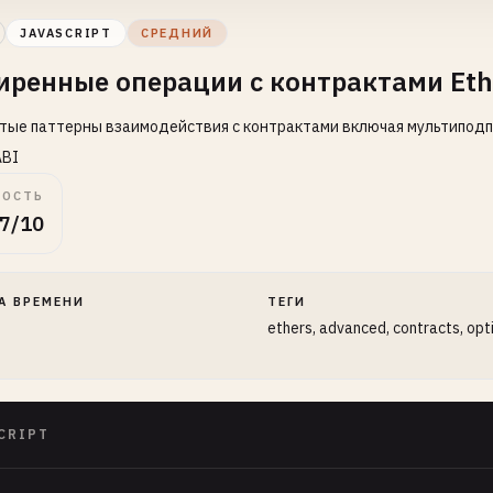
JAVASCRIPT
СРЕДНИЙ
ренные операции с контрактами Ethe
ые паттерны взаимодействия с контрактами включая мультиподпи
ABI
ОСТЬ
7/10
А ВРЕМЕНИ
ТЕГИ
ethers, advanced, contracts, opt
CRIPT