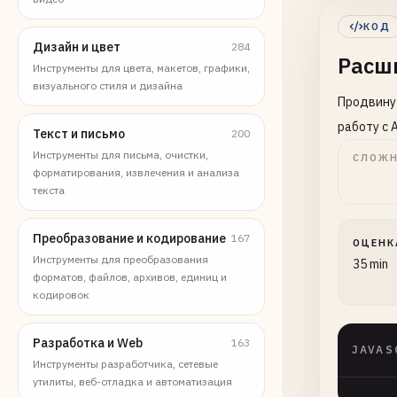
КОД
Дизайн и цвет
284
Расши
Инструменты для цвета, макетов, графики,
визуального стиля и дизайна
Продвинут
работу с 
Текст и письмо
200
Инструменты для письма, очистки,
СЛОЖН
форматирования, извлечения и анализа
текста
Преобразование и кодирование
167
ОЦЕНК
Инструменты для преобразования
35 min
форматов, файлов, архивов, единиц и
кодировок
Разработка и Web
163
JAVAS
Инструменты разработчика, сетевые
утилиты, веб-отладка и автоматизация