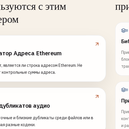
ьзуются с этим
пр
ером
B
Би
атор Адреса Ethereum
При
бло
, является ли строка адресом Ethereum. Не
тра
т контрольные суммы адреса.
B
Пр
дубликатов аудио
При
очные и близкие дубликаты среди файлов или в
кон
чая разные кодеки.
и р