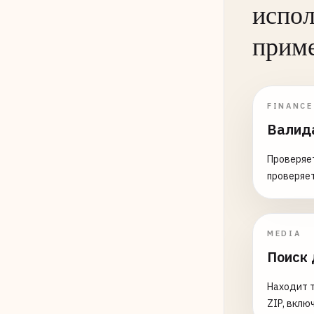
испол
прим
FINANCE
Валид
Проверяет
проверяе
MEDIA
Поиск 
Находит т
ZIP, вклю