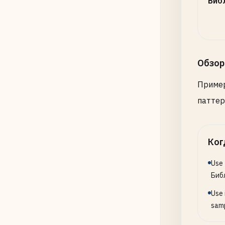
Биб
Обзор
Пример
паттер
Ког
Use 
Библ
Use 
samp