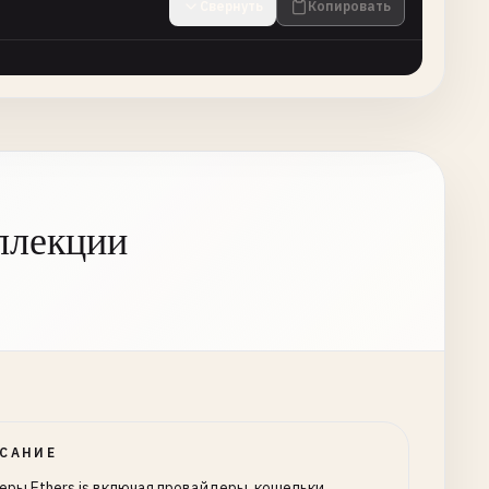
Свернуть
Копировать
ллекции
САНИЕ
еры Ethers.js включая провайдеры, кошельки,