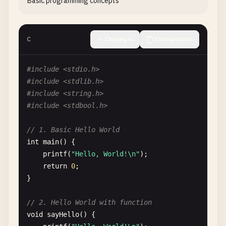
Basic programming concepts
C
Свернуть
Копировать
#include <stdio.h>
#include <stdlib.h>
#include <string.h>
#include <stdbool.h>
// 1. Basic Hello World
int
main
() {

printf
(
"Hello, World!\n"
);

return
0
;

}

// 2. Hello World with function
void
sayHello
() {
