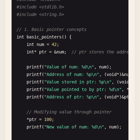
#include <stdlib.h>
// 7. Hello World with array
#include <string.h>
int
main_array
() {

const
char
* 
greetings
[] = {
"Hello"
, 
"Bonjour"
// 1. Basic pointer concepts
int
count
= 
sizeof
(
greetings
) 
/
sizeof
(
greeti
int
basic_pointers
() {

int
num
= 
42
;

for
(
int
i
= 
0
; 
i
< 
count
; 
i
++) {

int
* 
ptr
= &
num
;  
// ptr stores the address o
printf
(
"%s, World!\n"
, 
greetings
[
i
]);

    }

printf
(
"Value of num: %d\n"
, 
num
);

printf
(
"Address of num: %p\n"
, (
void
*)&
num
);

return
0
;

printf
(
"Value stored in ptr: %p\n"
, (
void
*)
pt
}

printf
(
"Value pointed to by ptr: %d\n"
, *
ptr
);
printf
(
"Address of ptr: %p\n"
, (
void
*)&
ptr
);

// 8. Basic data types
int
main_types
() {

// Modifying value through pointer
// Integer types
*
ptr
= 
100
;

int
integer
= 
42
;

printf
(
"New value of num: %d\n"
, 
num
);

short
short_num
= 
10
;
