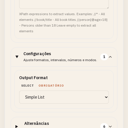
XPath expressions to extract values. Examples: //* - All
elements //book/title - All book titles //person[@age>18]
- Persons older than 18 Leave empty to extract all
elements
Configurações
1
Ajuste formatos, intervalos, números e modos.
Output Format
SELECT
OBRIGATÓRIO
Alternâncias
6