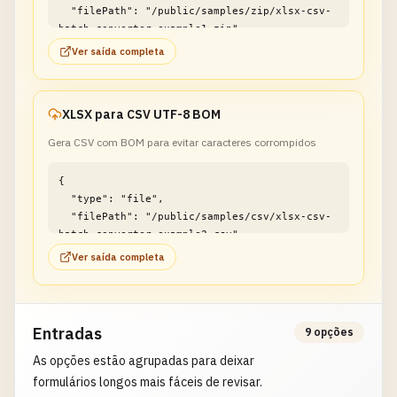
  "filePath": "/public/samples/zip/xlsx-csv-
batch-converter-example1.zip"

}
Ver saída completa
XLSX para CSV UTF-8 BOM
Gera CSV com BOM para evitar caracteres corrompidos
{

  "type": "file",

  "filePath": "/public/samples/csv/xlsx-csv-
batch-converter-example2.csv"

}
Ver saída completa
Entradas
9 opções
As opções estão agrupadas para deixar
formulários longos mais fáceis de revisar.