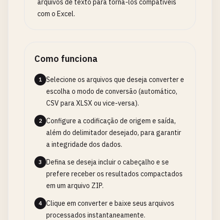
arquivos de texto para torná-los compatíveis
com o Excel.
Como funciona
Selecione os arquivos que deseja converter e
1
escolha o modo de conversão (automático,
CSV para XLSX ou vice-versa).
Configure a codificação de origem e saída,
2
além do delimitador desejado, para garantir
a integridade dos dados.
Defina se deseja incluir o cabeçalho e se
3
prefere receber os resultados compactados
em um arquivo ZIP.
Clique em converter e baixe seus arquivos
4
processados instantaneamente.