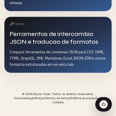
release.
TEMA
Ferramentas de intercambio
JSON e traducao de formatos
Compare ferramentas de conversao JSON para CSV, YAML,
TOML, GraphQL, XML, Markdown, Excel, BSON, EDN e outros
formatos estruturados em um unico hub.
©
2026
Elysia Tools.
Todos os direitos reservados.
Documentação
Preços
Termos de serviço
Política de privacidade
Contato