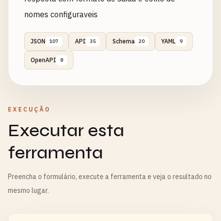
nomes configuraveis
JSON
API
Schema
YAML
107
35
20
9
OpenAPI
8
EXECUÇÃO
Executar esta
ferramenta
Preencha o formulário, execute a ferramenta e veja o resultado no
mesmo lugar.