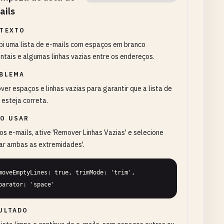
ails
TEXTO
bi uma lista de e-mails com espaços em branco
ntais e algumas linhas vazias entre os endereços.
BLEMA
er espaços e linhas vazias para garantir que a lista de
 esteja correta.
O USAR
os e-mails, ative 'Remover Linhas Vazias' e selecione
ar ambas as extremidades'.
moveEmptyLines: true, trimMode: 'trim', 
parator: 'space'
ULTADO