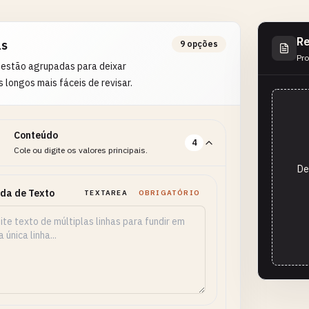
Re
as
9 opções
Pro
 estão agrupadas para deixar
s longos mais fáceis de revisar.
Conteúdo
4
Cole ou digite os valores principais.
De
da de Texto
TEXTAREA
OBRIGATÓRIO