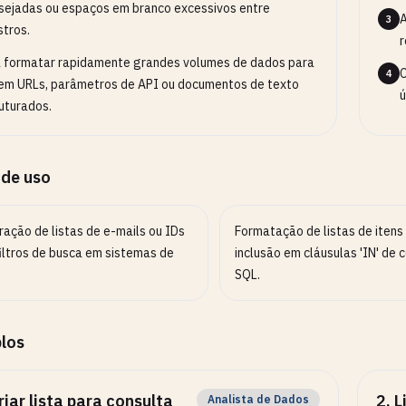
sejadas ou espaços em branco excessivos entre
A
3
stros.
r
 formatar rapidamente grandes volumes de dados para
C
4
em URLs, parâmetros de API ou documentos de texto
ú
uturados.
 de uso
ração de listas de e-mails ou IDs
Formatação de listas de itens
filtros de busca em sistemas de
inclusão em cláusulas 'IN' de 
SQL.
los
riar lista para consulta
2
.
L
Analista de Dados