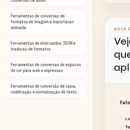
conversao de audio
Ferramentas de conversao de
C
formatos de imagem e exportacao
Aj
animada
GUIA 
Vej
Separ
Ferramentas de intercambio JSON e
traducao de formatos
que
apl
Ferramentas de conversao de espacos
de cor para web e impressao
Modo 
Ferramentas de conversão de caixa,
codificação e normalização de texto
Fato
Comp
Linha
C
Te