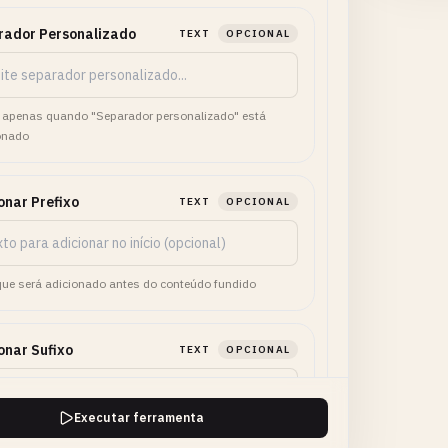
rador Personalizado
TEXT
OPCIONAL
apenas quando "Separador personalizado" está
onado
onar Prefixo
TEXT
OPCIONAL
que será adicionado antes do conteúdo fundido
onar Sufixo
TEXT
OPCIONAL
Executar ferramenta
que será adicionado após o conteúdo fundido