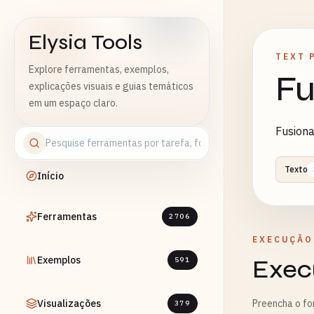
Elysia Tools
TEXT 
Explore ferramentas, exemplos,
Fu
explicações visuais e guias temáticos
em um espaço claro.
Fusiona
Texto
Início
Ferramentas
2706
EXECUÇÃO
Exemplos
Exec
591
Visualizações
Preencha o fo
379