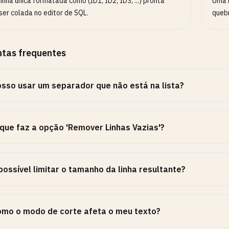
inha única formatada como (ID1, ID2, ID3, ...) pronta
Uma l
ser colada no editor de SQL.
quebr
ntas frequentes
sso usar um separador que não está na lista?
que faz a opção 'Remover Linhas Vazias'?
possível limitar o tamanho da linha resultante?
mo o modo de corte afeta o meu texto?