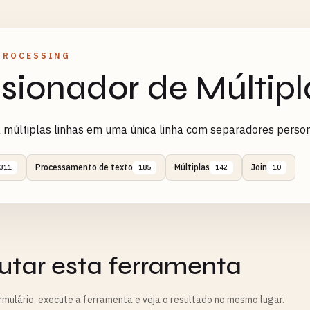
PROCESSING
sionador de Múltipl
 múltiplas linhas em uma única linha com separadores perso
Processamento de texto
Múltiplas
Join
311
185
142
10
utar esta ferramenta
rmulário, execute a ferramenta e veja o resultado no mesmo lugar.