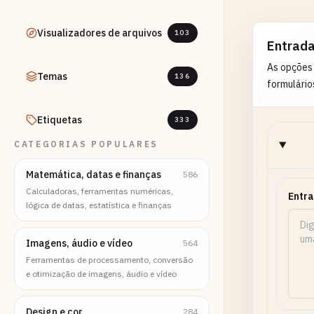
Visualizadores de arquivos
103
Entrad
As opções
Temas
136
formulário
Etiquetas
333
CATEGORIAS POPULARES
Matemática, datas e finanças
586
Calculadoras, ferramentas numéricas,
Entra
lógica de datas, estatística e finanças
Imagens, áudio e vídeo
564
Ferramentas de processamento, conversão
e otimização de imagens, áudio e vídeo
Design e cor
284