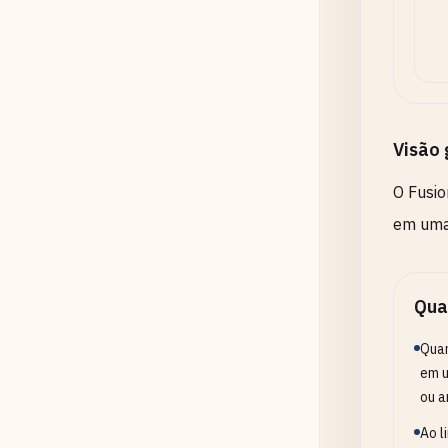
A
A
Visão 
O Fusio
em uma 
Qua
Quan
em u
ou a
Ao l