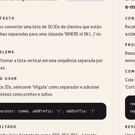
e-m
TEXTO
CON
so converter uma lista de 50 IDs de clientes que estão
Rece
nhas separadas para uma cláusula 'WHERE id IN (...)' no
acide
PRO
BLEMA
Remov
formar a lista vertical em uma sequência separada por
envio
las.
COM
O USAR
Cole 
os IDs, selecione 'Vírgula' como separador e adicione
'Cort
teses como prefixo e sufixo.
re
parator: comma, addPrefix: '(', addSuffix: ')'
se
ULTADO
RES