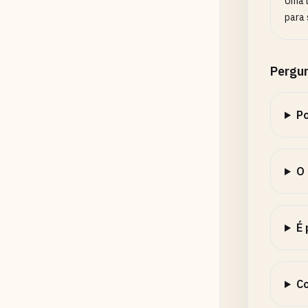
Uma l
para 
Pergu
Po
O 
É 
Co