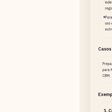
inde
regi
Para
uso 
estr
Casos
Prepa
para 
CRM.
Exemp
1
.
C