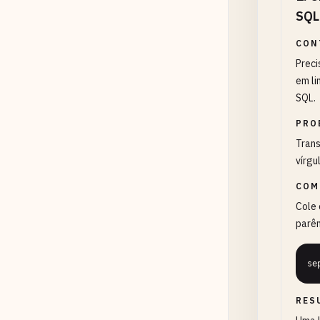
SQL
CON
Preci
em li
SQL.
PRO
Trans
vírgu
COM
Cole 
parên
se
RES