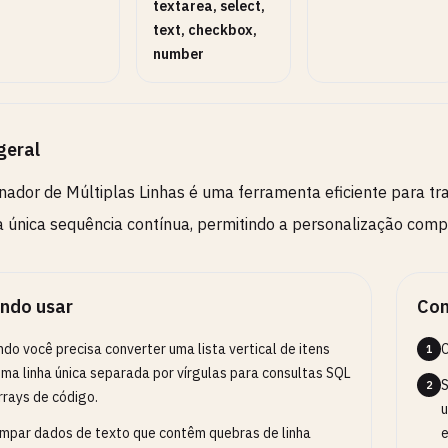
textarea, select,
text, checkbox,
number
lternâncias
2
tive ou desative comportamentos opcionais.
geral
nador de Múltiplas Linhas é uma ferramenta eficiente para tra
única sequência contínua, permitindo a personalização compl
ndo usar
Com
do você precisa converter uma lista vertical de itens
C
1
ma linha única separada por vírgulas para consultas SQL
S
2
rrays de código.
u
impar dados de texto que contêm quebras de linha
e