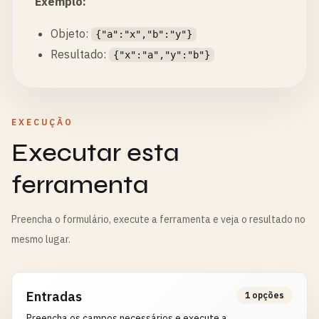
Exemplo:
Objeto:
{"a":"x","b":"y"}
Resultado:
{"x":"a","y":"b"}
EXECUÇÃO
Executar esta
ferramenta
Preencha o formulário, execute a ferramenta e veja o resultado no
mesmo lugar.
Entradas
1 opções
Preencha os campos necessários e execute a