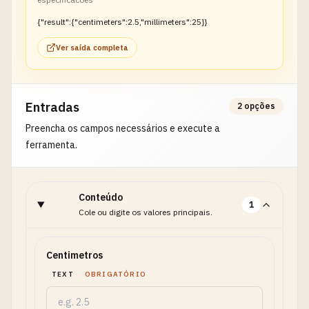
{"result":{"centimeters":2.5,"millimeters":25}}
Ver saída completa
Entradas
2 opções
Preencha os campos necessários e execute a
ferramenta.
Conteúdo
1
Cole ou digite os valores principais.
Centimetros
TEXT
OBRIGATÓRIO