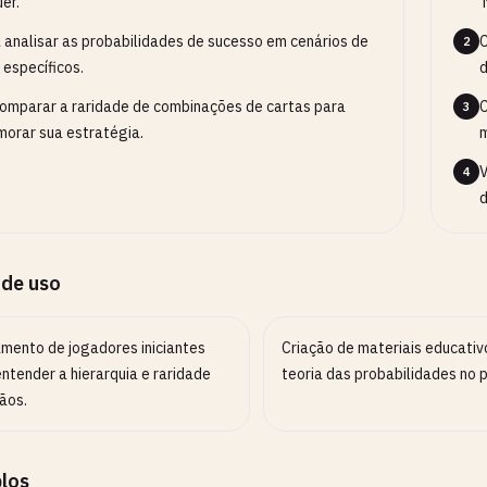
er.
'
 analisar as probabilidades de sucesso em cenários de
C
2
 específicos.
d
omparar a raridade de combinações de cartas para
C
3
morar sua estratégia.
V
4
d
 de uso
amento de jogadores iniciantes
Criação de materiais educativ
ntender a hierarquia e raridade
teoria das probabilidades no 
ãos.
los