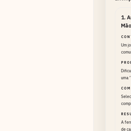
1
.
A
Mão
CON
Um jo
comun
PRO
Dific
uma '
COM
Selec
compl
RES
A fer
de ca