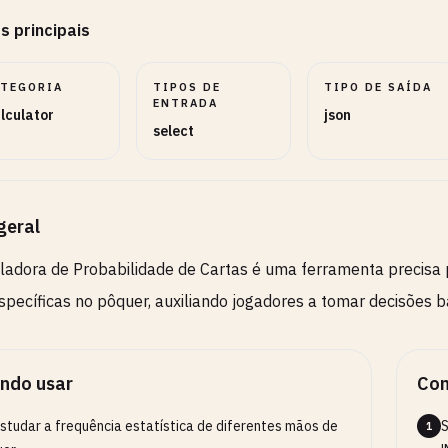
s principais
ATEGORIA
TIPOS DE
TIPO DE SAÍDA
ENTRADA
lculator
json
select
geral
ladora de Probabilidade de Cartas é uma ferramenta precisa
pecíficas no pôquer, auxiliando jogadores a tomar decisões 
ndo usar
Com
studar a frequência estatística de diferentes mãos de
S
1