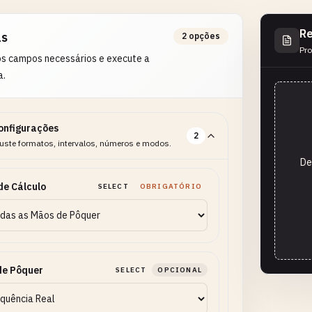
Re
as
2 opções
Pro
os campos necessários e execute a
a.
onfigurações
2
uste formatos, intervalos, números e modos.
De
de Cálculo
SELECT
OBRIGATÓRIO
de Pôquer
SELECT
OPCIONAL