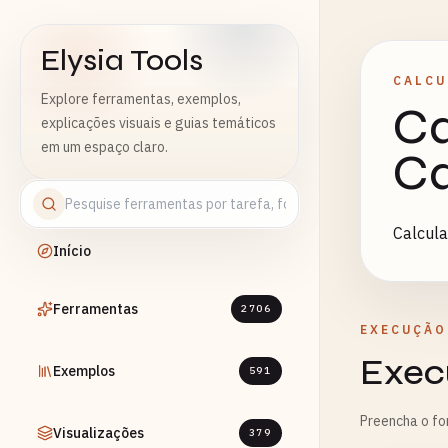
Elysia Tools
CALCU
Explore ferramentas, exemplos,
Ca
explicações visuais e guias temáticos
em um espaço claro.
Ca
Calcula
Início
Ferramentas
2706
EXECUÇÃO
Exec
Exemplos
591
Preencha o fo
Visualizações
379