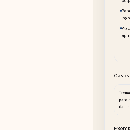
pôqu
Para
jogo
Ao c
apri
Casos
Trein
para e
das m
Exemp