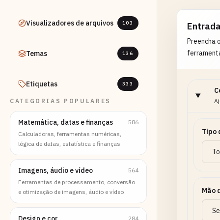
Visualizadores de arquivos
103
Entrad
Preencha 
ferrament
Temas
136
Etiquetas
333
C
CATEGORIAS POPULARES
Aj
Matemática, datas e finanças
586
Tipo 
Calculadoras, ferramentas numéricas,
lógica de datas, estatística e finanças
Imagens, áudio e vídeo
564
Ferramentas de processamento, conversão
Mão 
e otimização de imagens, áudio e vídeo
Design e cor
284