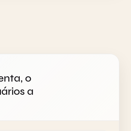
enta, o
ários a