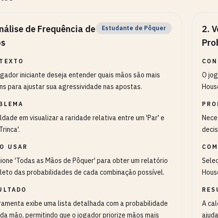
nálise de Frequência de
2
.
V
Estudante de Pôquer
s
Pro
TEXTO
CON
gador iniciante deseja entender quais mãos são mais
O jog
s para ajustar sua agressividade nas apostas.
Hous
BLEMA
PRO
uldade em visualizar a raridade relativa entre um 'Par' e
Neces
Trinca'.
deci
O USAR
COM
ione 'Todas as Mãos de Pôquer' para obter um relatório
Selec
eto das probabilidades de cada combinação possível.
Hous
ULTADO
RES
ramenta exibe uma lista detalhada com a probabilidade
A cal
da mão, permitindo que o jogador priorize mãos mais
ajuda