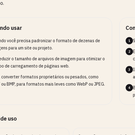
o.
ndo usar
Com
do você precisa padronizar o formato de dezenas de
S
1
ens para um site ou projeto.
E
2
eduzir o tamanho de arquivos de imagem para otimizar o
c
o de carregamento de páginas web.
I
3
 converter formatos proprietários ou pesados, como
a
 ou BMP, para formatos mais leves como WebP ou JPEG.
B
4
p
 de uso