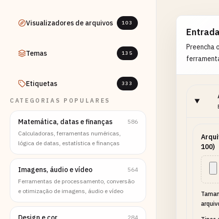
Visualizadores de arquivos
103
Entrad
Preencha 
Temas
135
ferrament
Etiquetas
333
CATEGORIAS POPULARES
Matemática, datas e finanças
586
Calculadoras, ferramentas numéricas,
Arqui
lógica de datas, estatística e finanças
100)
Imagens, áudio e vídeo
564
Ferramentas de processamento, conversão
e otimização de imagens, áudio e vídeo
Taman
arquiv
Design e cor
284