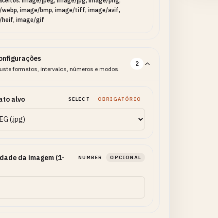
aceitos: image/jpeg, image/jpg, image/png,
/webp, image/bmp, image/tiff, image/avif,
heif, image/gif
onfigurações
2
uste formatos, intervalos, números e modos.
to alvo
SELECT
OBRIGATÓRIO
dade da imagem (1-
NUMBER
OPCIONAL