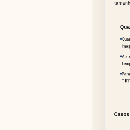
tamanh
Qua
Quan
imag
Ao r
temp
Para
TIFF
Casos