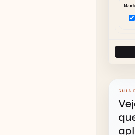
Mante
GUIA 
Vej
que
apl