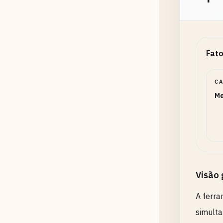
Fato
C
Me
Visão 
A ferr
simulta