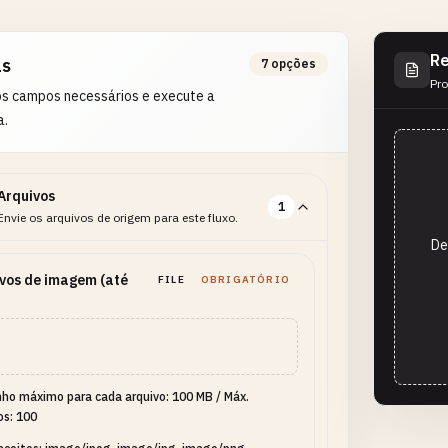
Re
as
7 opções
Pro
os campos necessários e execute a
a.
Arquivos
1
Envie os arquivos de origem para este fluxo.
De
vos de imagem (até
FILE
OBRIGATÓRIO
ho máximo para cada arquivo: 100 MB
/
Máx.
os: 100