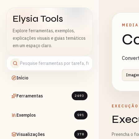
Elysia Tools
MEDIA
Explore ferramentas, exemplos,
Co
explicações visuais e guias temáticos
em um espaço claro.
Convert
Image
Início
Ferramentas
2693
EXECUÇÃO
Exemplos
Exec
591
Visualizações
Preencha o fo
378