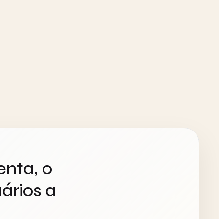
enta, o
ários a