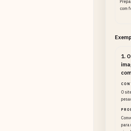
Prepar
com f
Exemp
1
.
O
ima
com
CON
O sit
pesad
PRO
Conv
para 