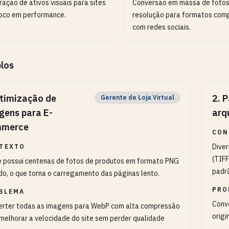
ação de ativos visuais para sites
Conversão em massa de fotos
oco em performance.
resolução para formatos comp
com redes sociais.
los
timização de
2
.
P
Gerente de Loja Virtual
gens para E-
arq
merce
CON
Dive
TEXTO
(TIFF
e possui centenas de fotos de produtos em formato PNG
padr
o, o que torna o carregamento das páginas lento.
PRO
BLEMA
Conv
erter todas as imagens para WebP com alta compressão
origi
melhorar a velocidade do site sem perder qualidade