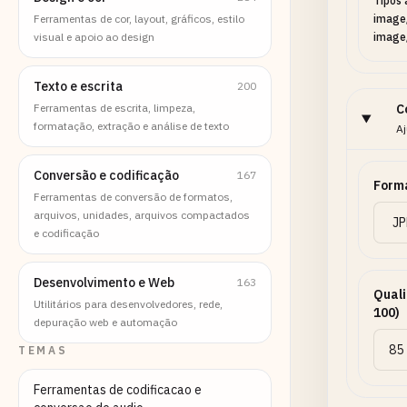
Tipos 
Ferramentas de cor, layout, gráficos, estilo
image
visual e apoio ao design
image/
Texto e escrita
200
Ferramentas de escrita, limpeza,
C
formatação, extração e análise de texto
Aj
Conversão e codificação
167
Forma
Ferramentas de conversão de formatos,
arquivos, unidades, arquivos compactados
e codificação
Desenvolvimento e Web
163
Quali
Utilitários para desenvolvedores, rede,
100)
depuração web e automação
TEMAS
Ferramentas de codificacao e