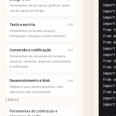
import
Ferramentas de cor, layout, gráficos, estilo
visual e apoio ao design
import
import
import
Texto e escrita
203
from
t
Ferramentas de escrita, limpeza,
formatação, extração e análise de texto
from
d
from
d
import
Conversão e codificação
167
import
Ferramentas de conversão de formatos,
from
c
arquivos, unidades, arquivos compactados
e codificação
from
c
import
from
s
Desenvolvimento e Web
163
import
Utilitários para desenvolvedores, rede,
depuração web e automação
from
p
import
TEMAS
import
Ferramentas de codificacao e