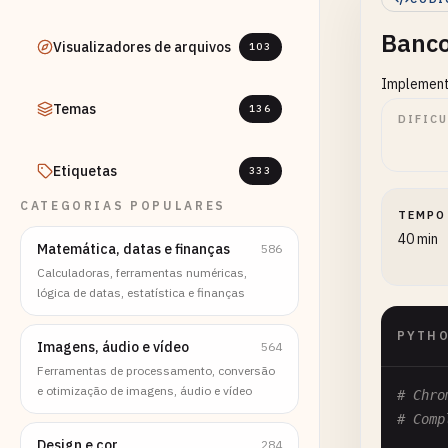
Banco
Visualizadores de arquivos
103
Implementa
Temas
136
DIFIC
Etiquetas
333
CATEGORIAS POPULARES
TEMPO
40 min
Matemática, datas e finanças
586
Calculadoras, ferramentas numéricas,
lógica de datas, estatística e finanças
PYTH
Imagens, áudio e vídeo
564
Ferramentas de processamento, conversão
e otimização de imagens, áudio e vídeo
# Chro
# Comp
Design e cor
284