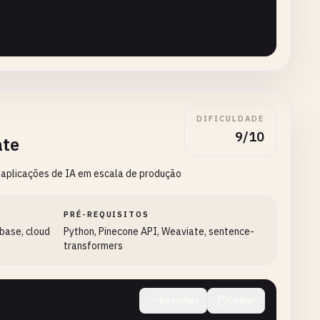
DIFICULDADE
9/10
ate
 aplicações de IA em escala de produção
attan
PRÉ-REQUISITOS
base, cloud
Python, Pinecone API, Weaviate, sentence-
transformers
Recolher
Copiar