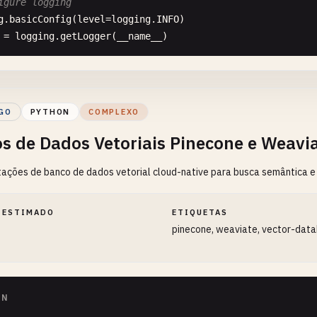
igure logging
g
.
basicConfig
(
level
=
logging
.
INFO
= 
logging
.
getLogger
(
__name__
)

onfiguration and Setup
lass
ChromaConfig
:

GO
PYTHON
COMPLEXO
"Configuration for Chroma vector database"
""
s de Dados Vetoriais Pinecone e Weavi
rsist_directory
: 
str
= 
"./chroma_db"
llection_name
: 
str
= 
"default"
ções de banco de dados vetorial cloud-native para busca semântica e
bedding_model
: 
str
= 
"all-MiniLM-L6-v2"
stance_metric
: 
str
= 
"cosine"
# cosine, euclidean, manh
x_results
: 
int
= 
10
 ESTIMADO
ETIQUETAS
tch_size
: 
int
= 
100
pinecone, weaviate, vector-data
to_persist
: 
bool
= 
True
able_gpu
: 
bool
= 
False
EmbeddingManager
:

ON
"Advanced embedding management with multiple models"
""