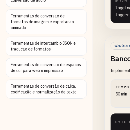
conversao de audio
# Conf
loggin
logger
Ferramentas de conversao de
formatos de imagem e exportacao
animada
# 1. C
@
datac
class
Ferramentas de intercambio JSON e
CÓDI
traducao de formatos
""
Banco
pe
co
Ferramentas de conversao de espacos
de cor para web e impressao
Implementa
em
di
ma
Ferramentas de conversão de caixa,
TEMPO
ba
codificação e normalização de texto
50 min
au
en
class
PYTH
""