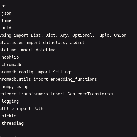
os
json
time
uuid
yping
import
List
, 
Dict
, 
Any
, 
Optional
, 
Tuple
, 
Union
ataclasses
import
dataclass
, 
asdict
atetime
import
datetime
hashlib
chromadb
hromadb
.
config
import
Settings
hromadb
.
utils
import
embedding_functions
numpy
as
np
entence_transformers
import
SentenceTransformer
logging
athlib
import
Path
pickle
threading