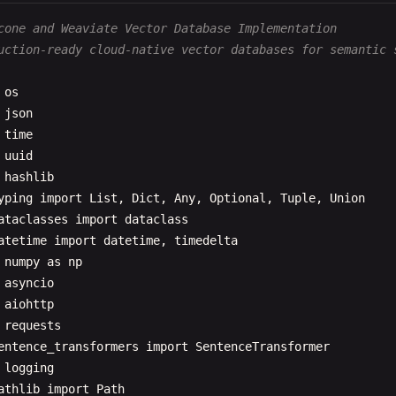
cone and Weaviate Vector Database Implementation
f
__init__
(
self
, 
model_name
: 
str
= 
"all-MiniLM-L6-v2"
, 
d
uction-ready cloud-native vector databases for semantic 
self
.
model_name
= 
model_name
self
.
device
= 
device
os
self
.
model
= 
None
json
self
.
embedding_cache
= {}

time
self
.
cache_hits
= 
0
uuid
self
.
cache_misses
= 
0
hashlib
yping
import
List
, 
Dict
, 
Any
, 
Optional
, 
Tuple
, 
Union
self
.
_load_model
()

ataclasses
import
dataclass
atetime
import
datetime
, 
timedelta
f
_load_model
(
self
):

numpy
as
np
""
"Load the embedding model"
""
asyncio
try
:

aiohttp
self
.
model
= 
SentenceTransformer
(
self
.
model_name
, 
requests
logger
.
info
(
f
"Loaded embedding model: {self.model_
entence_transformers
import
SentenceTransformer
except
Exception
as
e
:

logging
logger
.
error
(
f
"Failed to load model {self.model_na
athlib
import
Path
raise