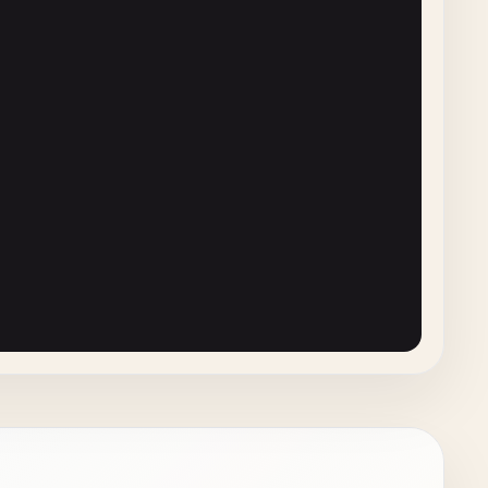
evice
: 
str
= 
"cpu"
):

che_key
]

device
=
self
.
device
)

name}"
)
