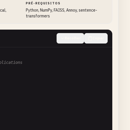
PRÉ-REQUISITOS
cal,
Python, NumPy, FAISS, Annoy, sentence-
st
transformers
Recolher
Copiar
.
keys
())[:
1000
]

plications
gs
ress
: 
bool
= 
False
) -> 
List
[
List
[
float
]]:

 processing"
""