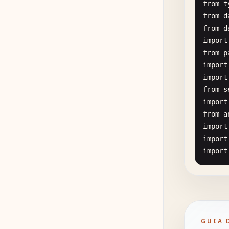
from
t
from
d
de
from
d
import
from
p
import
import
from
s
import
from
a
import
import
import
de
# Conf
loggin
logger
GUIA 
# 1. C