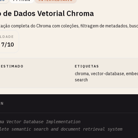
 de Dados Vetorial Chroma
ção completa do Chroma com coleções, filtragem de metadados, busca 
ULDADE
7/10
 ESTIMADO
ETIQUETAS
chroma, vector-database, embe
search
ON
ma Vector Database Implementation
lete semantic search and document retrieval system