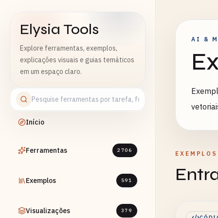
Elysia Tools
AI & 
Explore ferramentas, exemplos,
Ex
explicações visuais e guias temáticos
em um espaço claro.
Exemplo
vetoria
Início
Ferramentas
2706
EXEMPLOS
Entr
Exemplos
591
Visualizações
379
CÓDI