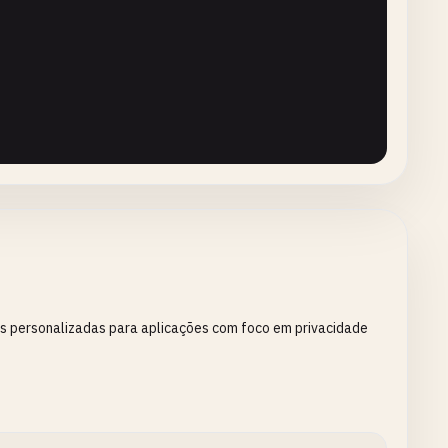
 -> 
List
[
float
]:

s personalizadas para aplicações com foco em privacidade
py
=
True
)
