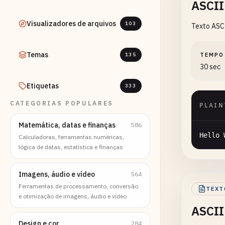
ASCII
Visualizadores de arquivos
103
Texto ASCI
Temas
135
TEMPO
30 sec
Etiquetas
333
CATEGORIAS POPULARES
PLAIN
Matemática, datas e finanças
586
Hello
Calculadoras, ferramentas numéricas,
lógica de datas, estatística e finanças
Imagens, áudio e vídeo
564
Ferramentas de processamento, conversão
TEXT
e otimização de imagens, áudio e vídeo
ASCII
Design e cor
284