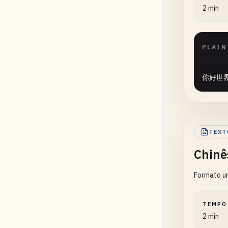
2 min
PLAIN
你好世
TEXT
Chinê
Formato un
TEMPO
2 min