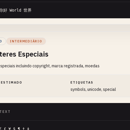
你好 
World
世界
O
INTERMEDIÁRIO
teres Especiais
speciais incluindo copyright, marca registrada, moedas
 ESTIMADO
ETIQUETAS
symbols, unicode, special
TEXT
€ £ ¥ § ¶ † ‡