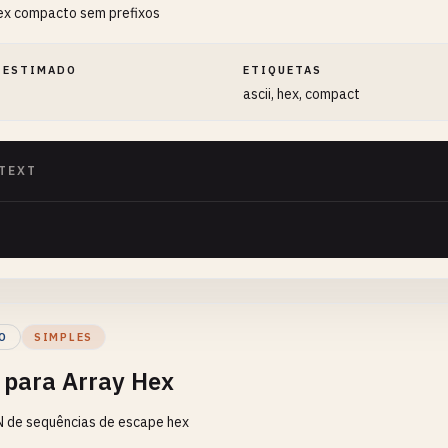
ex compacto sem prefixos
 ESTIMADO
ETIQUETAS
ascii, hex, compact
TEXT
O
SIMPLES
 para Array Hex
N de sequências de escape hex