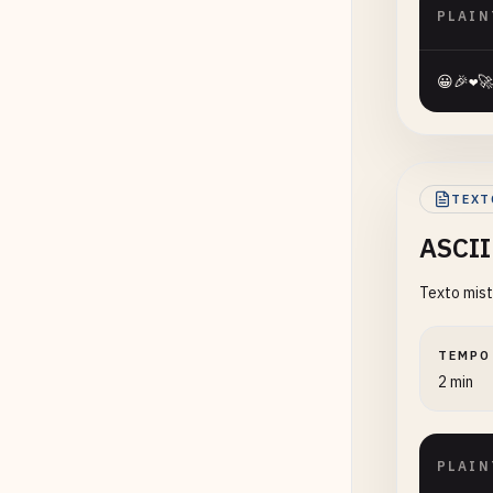
PLAIN
😀🎉❤️🚀
TEXT
ASCII
Texto mist
TEMPO
2 min
PLAIN