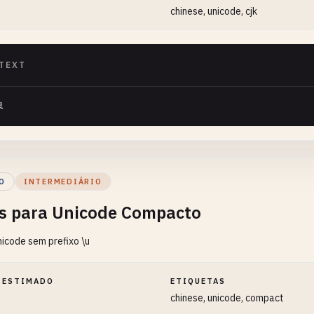
chinese, unicode, cjk
TEXT
界
O
INTERMEDIÁRIO
s para Unicode Compacto
icode sem prefixo \u
 ESTIMADO
ETIQUETAS
chinese, unicode, compact