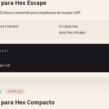
 para Hex Escape
I básico convertido para sequências de escape \xXX
 ESTIMADO
ETIQUETAS
ascii, hex, escape
TEXT
World
!
O
SIMPLES
 para Hex Compacto