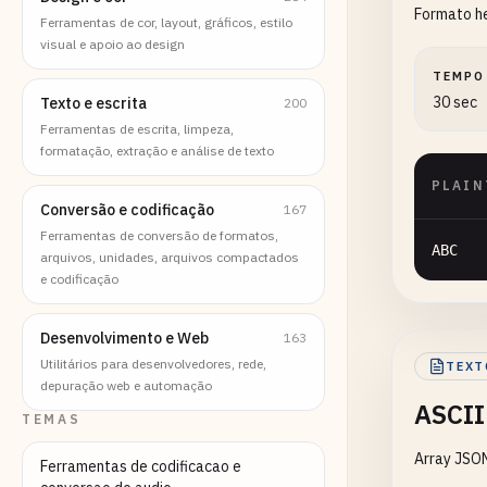
Formato h
Ferramentas de cor, layout, gráficos, estilo
visual e apoio ao design
TEMPO
30 sec
Texto e escrita
200
Ferramentas de escrita, limpeza,
formatação, extração e análise de texto
PLAIN
Conversão e codificação
167
Ferramentas de conversão de formatos,
ABC
arquivos, unidades, arquivos compactados
e codificação
Desenvolvimento e Web
163
Utilitários para desenvolvedores, rede,
TEXT
depuração web e automação
ASCII
TEMAS
Array JSO
Ferramentas de codificacao e