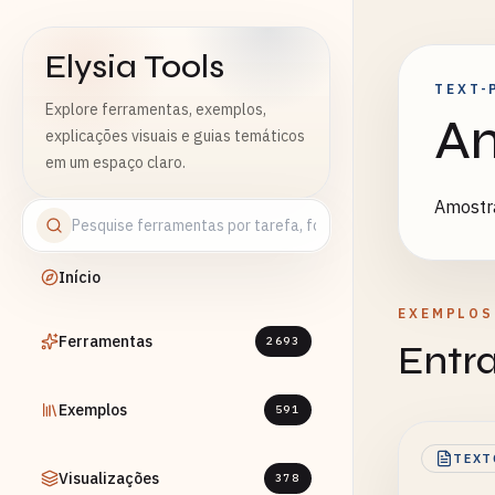
Elysia Tools
TEXT-
Explore ferramentas, exemplos,
Am
explicações visuais e guias temáticos
em um espaço claro.
Amostra
Início
EXEMPLOS
Ferramentas
2693
Entr
Exemplos
591
TEXT
Visualizações
378