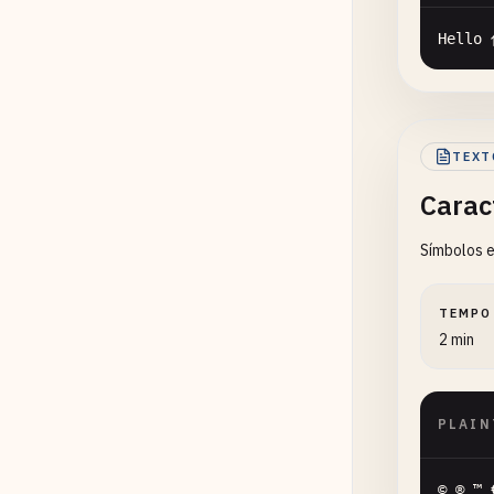
Hello
TEXT
Carac
Símbolos e
TEMPO
2 min
PLAIN
© ® ™ 