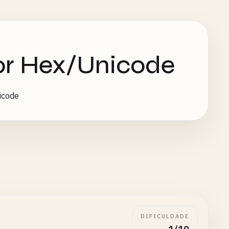
or Hex/Unicode
icode
DIFICULDADE