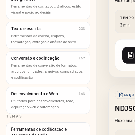
Fluxo de p
Ferramentas de cor, layout, gráficos, estilo
visual e apoio ao design
TEMPO
3 min
Texto e escrita
203
Ferramentas de escrita, limpeza,
formatação, extração e análise de texto
Conversão e codificação
167
Ferramentas de conversão de formatos,
arquivos, unidades, arquivos compactados
e codificação
Desenvolvimento e Web
163
ARQU
Utilitários para desenvolvedores, rede,
NDJSO
depuração web e automação
TEMAS
Fluxo anal
Ferramentas de codificacao e