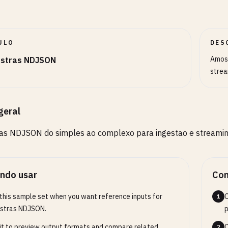
ULO
DES
Amost
stras NDJSON
stre
geral
as NDJSON do simples ao complexo para ingestao e streami
ndo usar
Com
this sample set when you want reference inputs for
O
1
stras NDJSON.
p
it to preview output formats and compare related
C
2