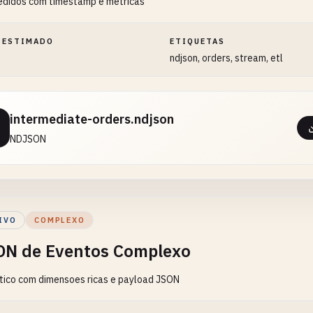
edidos com timestamp e metricas
 ESTIMADO
ETIQUETAS
ndjson, orders, stream, etl
intermediate-orders.ndjson
NDJSON
IVO
COMPLEXO
N de Eventos Complexo
itico com dimensoes ricas e payload JSON