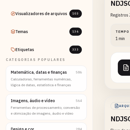
NDJSO
Visualizadores de arquivos
103
Registros 
Temas
136
TEMPO
1 min
Etiquetas
333
CATEGORIAS POPULARES
Matemática, datas e finanças
586
Calculadoras, ferramentas numéricas,
lógica de datas, estatística e finanças
Imagens, áudio e vídeo
564
ARQU
Ferramentas de processamento, conversão
e otimização de imagens, áudio e vídeo
NDJSO
Design e cor
284