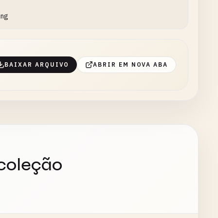
ing
BAIXAR ARQUIVO
ABRIR EM NOVA ABA
 coleção