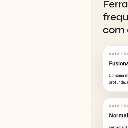
Ferr
freq
com 
DATA PR
Fusion
Combina mú
profunda, 
DATA PR
Normal
Ferrament