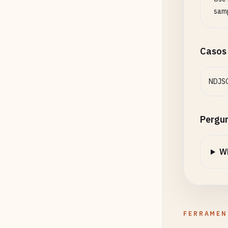
samp
Casos
NDJSO
Pergu
Wh
FERRAMEN