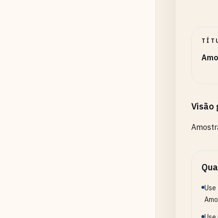
TÍT
Amo
Visão 
Amostr
Qua
Use 
Amo
Use 