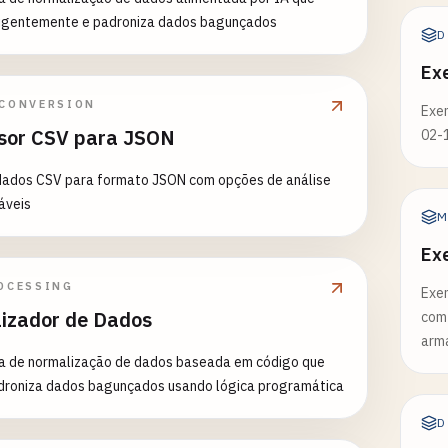
eligentemente e padroniza dados bagunçados
D
Ex
 CONVERSION
Exe
sor CSV para JSON
02-
dados CSV para formato JSON com opções de análise
áveis
M
Ex
OCESSING
Exem
izador de Dados
com 
arm
a de normalização de dados baseada em código que
adroniza dados bagunçados usando lógica programática
D