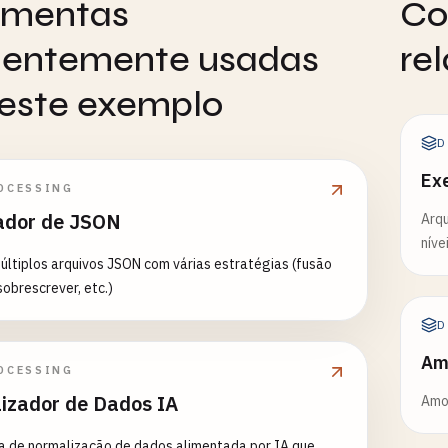
amentas
Co
uentemente usadas
re
este exemplo
D
Ex
OCESSING
ador de JSON
Arqu
níve
ltiplos arquivos JSON com várias estratégias (fusão
sobrescrever, etc.)
D
Am
OCESSING
izador de Dados IA
Amos
a de normalização de dados alimentada por IA que