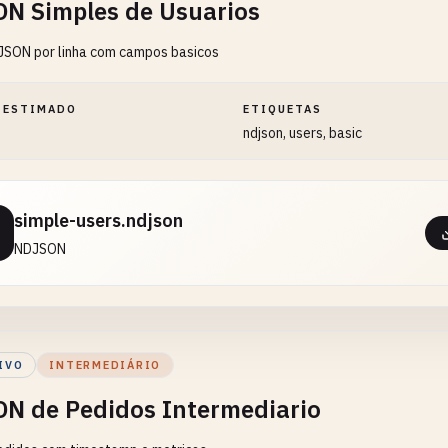
N Simples de Usuarios
JSON por linha com campos basicos
 ESTIMADO
ETIQUETAS
ndjson, users, basic
simple-users.ndjson
NDJSON
IVO
INTERMEDIÁRIO
N de Pedidos Intermediario