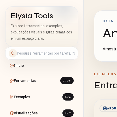
Elysia Tools
DATA
Explore ferramentas, exemplos,
A
explicações visuais e guias temáticos
em um espaço claro.
Amostr
Início
EXEMPLOS
Ferramentas
2706
Entr
Exemplos
591
ARQU
Visualizações
379