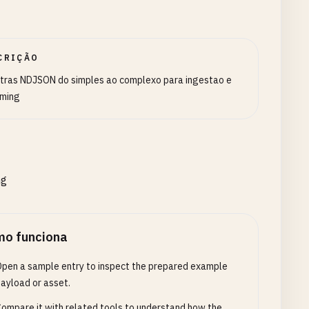
CRIÇÃO
ras NDJSON do simples ao complexo para ingestao e
aming
ng
o funciona
pen a sample entry to inspect the prepared example
ayload or asset.
ompare it with related tools to understand how the