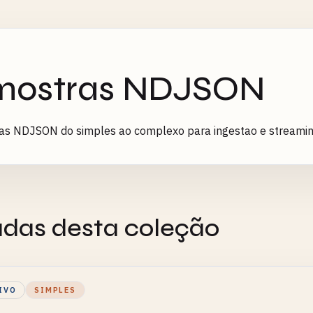
mostras NDJSON
as NDJSON do simples ao complexo para ingestao e streami
adas desta coleção
IVO
SIMPLES