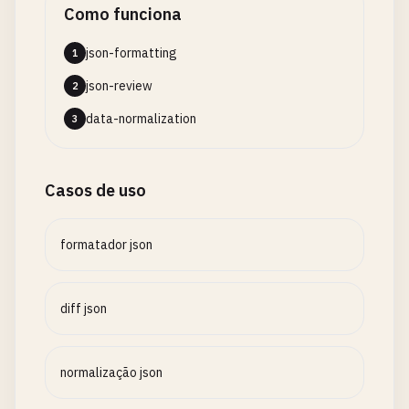
Como funciona
json-formatting
1
json-review
2
data-normalization
3
Casos de uso
formatador json
diff json
normalização json