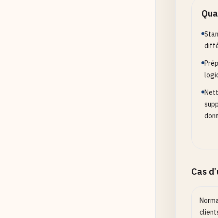
Opt
Quan
Acti
Stan
diff
Prép
logi
Nett
supp
donn
Cas d
Norma
client