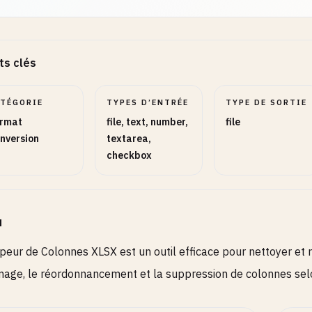
ts clés
rimer Colonnes
TEXT
OPTIONNEL
ATÉGORIE
TYPES D’ENTRÉE
TYPE DE SORTIE
rmat
file, text, number,
file
nversion
textarea,
checkbox
Réglages
1
Ajustez formats, plages, nombres et modes.
u
te Ligne
NUMBER
OPTIONNEL
eur de Colonnes XLSX est un outil efficace pour nettoyer et r
ge, le réordonnancement et la suppression de colonnes selo