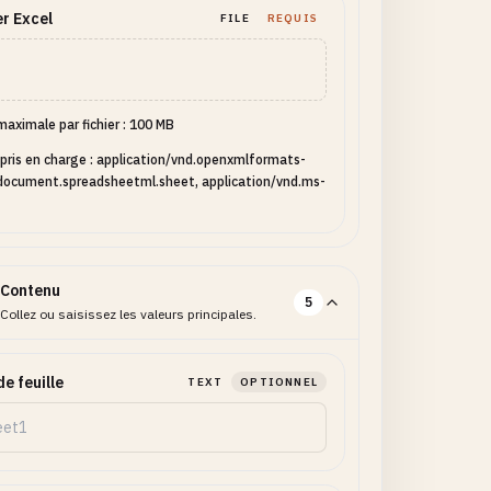
er Excel
FILE
REQUIS
 maximale par fichier : 100 MB
pris en charge : application/vnd.openxmlformats-
document.spreadsheetml.sheet, application/vnd.ms-
Contenu
5
Collez ou saisissez les valeurs principales.
e feuille
TEXT
OPTIONNEL