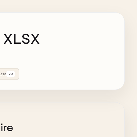
 XLSX
asse
20
ire