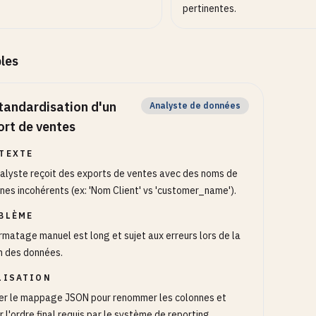
pertinentes.
les
tandardisation d'un
Analyste de données
ort de ventes
TEXTE
alyste reçoit des exports de ventes avec des noms de
nes incohérents (ex: 'Nom Client' vs 'customer_name').
BLÈME
rmatage manuel est long et sujet aux erreurs lors de la
n des données.
LISATION
ser le mappage JSON pour renommer les colonnes et
ir l'ordre final requis par le système de reporting.