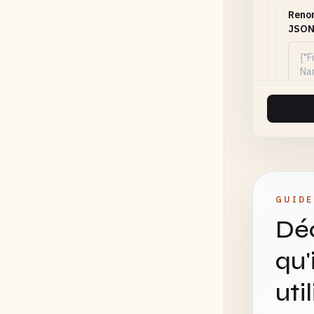
Reno
JSO
Alia
GUIDE
Déc
qu'
uti
Reor