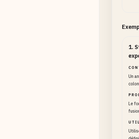
Exemp
1
.
S
exp
CON
Un an
colon
PRO
Le fo
fusio
UTI
Utili
défin