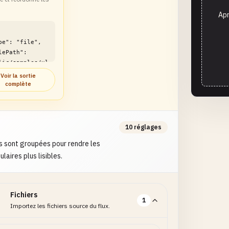
Apr
lic/samples/xl
sx-column-
Voir la sortie
r-
complète
le1.xlsx"

10 réglages
s sont groupées pour rendre les
laires plus lisibles.
Fichiers
1
Importez les fichiers source du flux.