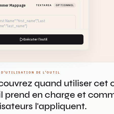
mmer Mappage
TEXTAREA
OPTIONNEL
N
Exécuter l’outil
s Mappage JSON
TEXTAREA
OPTIONNEL
 D'UTILISATION DE L'OUTIL
ouvrez quand utiliser cet o
il prend en charge et comm
lisateurs l'appliquent.
donner Colonnes
TEXT
OPTIONNEL