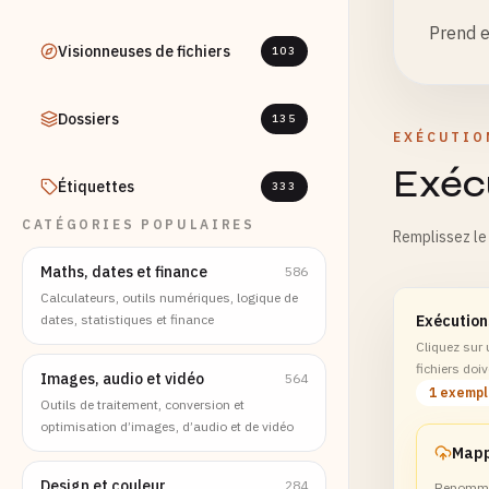
Prend e
Visionneuses de fichiers
103
Dossiers
135
EXÉCUTIO
Exécu
Étiquettes
333
CATÉGORIES POPULAIRES
Remplissez le 
Maths, dates et finance
586
Calculateurs, outils numériques, logique de
dates, statistiques et finance
Exécution
Cliquez sur
fichiers doiv
Images, audio et vidéo
564
1 exemp
Outils de traitement, conversion et
optimisation d’images, d’audio et de vidéo
Design et couleur
284
Renomme 