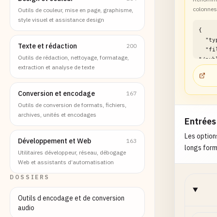
colonnes
Outils de couleur, mise en page, graphisme,
style visuel et assistance design
{

  "type": "file",

Texte et rédaction
200
  "filePath": 
Outils de rédaction, nettoyage, formatage,
"/pub
extraction et analyse de texte
sx/xl
mappe
examp
Conversion et encodage
167
}
Outils de conversion de formats, fichiers,
archives, unités et encodages
Entrées
Les option
Développement et Web
163
longs formu
Utilitaires développeur, réseau, débogage
Web et assistants d’automatisation
DOSSIERS
Outils d encodage et de conversion
audio