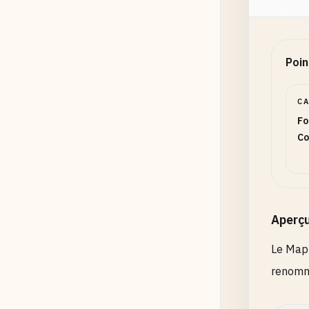
Poin
Supp
C
Fo
Co
Aperç
En-te
Le Mapp
renomma