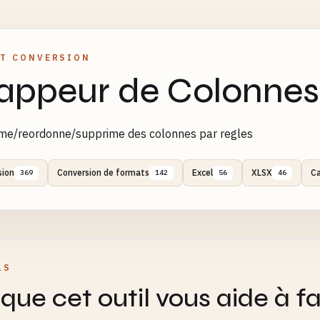
T CONVERSION
ppeur de Colonnes
e/reordonne/supprime des colonnes par regles
sion
Conversion de formats
Excel
XLSX
C
369
142
56
46
LS
que cet outil vous aide à fa