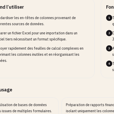
ions
d l’utiliser
Fon
3
vez ou désactivez les comportements optionnels.
dardiser les en-têtes de colonnes provenant de
T
1
érentes sources de données.
q
arer un fichier Excel pour une importation dans un
D
2
ciel tiers nécessitant un format spécifique.
J
oyer rapidement des feuilles de calcul complexes en
A
3
rimant les colonnes inutiles et en réorganisant les
s
ées.
T
4
s
’usage
lisation de bases de données
Préparation de rapports financ
s issues de multiples formulaires.
isolant uniquement les colonn