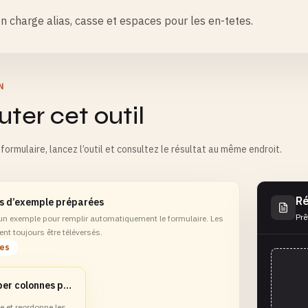
n charge alias, casse et espaces pour les en-tetes.
N
ter cet outil
formulaire, lancez l’outil et consultez le résultat au même endroit.
Ré
s d’exemple préparées
Prê
 un exemple pour remplir automatiquement le formulaire. Les
ent toujours être téléversés.
les
Mapper colonnes par alias
et reordonne les