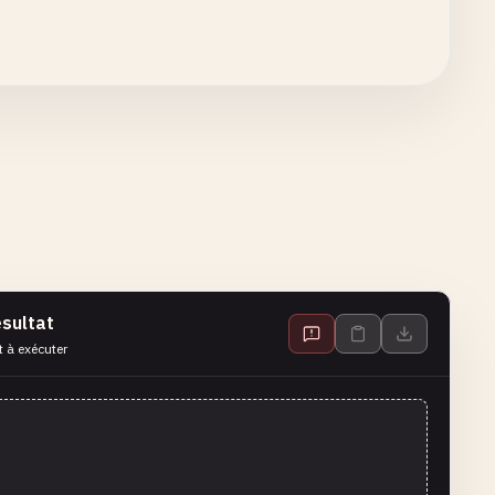
sultat
t à exécuter