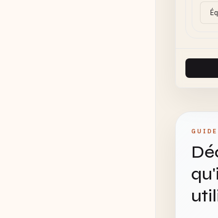
GUIDE
Déc
qu'
uti