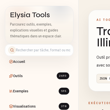
Elysia Tools
AI TO
Parcourez outils, exemples,
Tr
explications visuelles et guides
thématiques dans un espace clair.
Il
Outil p
Accueil
avec so
Outils
2693
JSON
Exemples
591
EXÉCUTIO
Visualisations
378