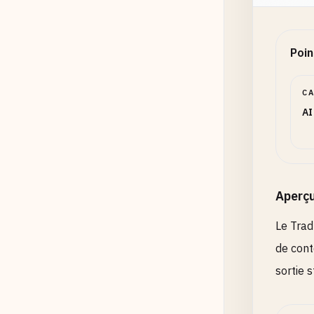
Poin
C
AI
Aperç
Le Trad
de cont
sortie 