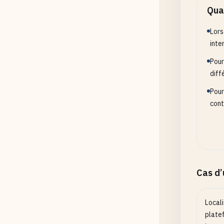
Quan
Lors
inte
Pour
diff
Pour
cont
Cas d
Local
plate