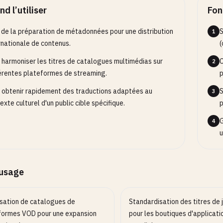
d l’utiliser
Fon
 de la préparation de métadonnées pour une distribution
S
1
rnationale de contenus.
(
 harmoniser les titres de catalogues multimédias sur
C
2
érentes plateformes de streaming.
p
 obtenir rapidement des traductions adaptées au
S
3
exte culturel d'un public cible spécifique.
p
G
4
u
’usage
isation de catalogues de
Standardisation des titres de 
formes VOD pour une expansion
pour les boutiques d'applicati