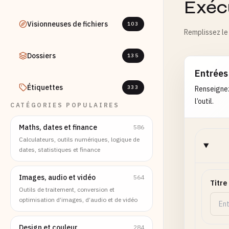
Exécu
Visionneuses de fichiers
103
Remplissez le 
Dossiers
135
Entrées
Étiquettes
333
Renseignez
l’outil.
CATÉGORIES POPULAIRES
Maths, dates et finance
586
Calculateurs, outils numériques, logique de
dates, statistiques et finance
Images, audio et vidéo
564
Titre
Outils de traitement, conversion et
optimisation d’images, d’audio et de vidéo
Design et couleur
284