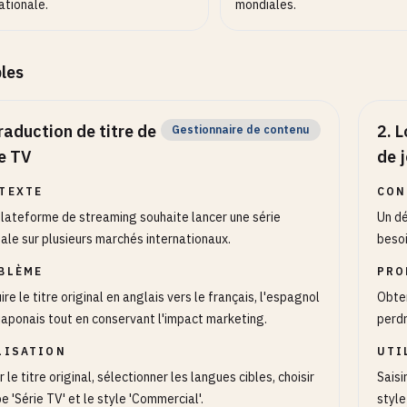
ationale.
mondiales.
les
raduction de titre de
2
.
L
Gestionnaire de contenu
e TV
de 
TEXTE
CON
lateforme de streaming souhaite lancer une série
Un dé
nale sur plusieurs marchés internationaux.
besoi
BLÈME
PRO
ire le titre original en anglais vers le français, l'espagnol
Obten
 japonais tout en conservant l'impact marketing.
perdr
LISATION
UTI
r le titre original, sélectionner les langues cibles, choisir
Saisi
pe 'Série TV' et le style 'Commercial'.
style