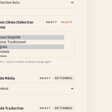
es Cibles (Sélection
SELECT
REQUIS
ple)
trl + click to select multiple languages
 de Média
SELECT
OPTIONNEL
 de Traduction
SELECT
OPTIONNEL