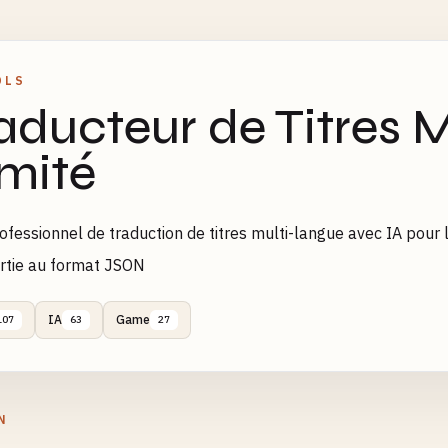
OLS
aducteur de Titres M
limité
rofessionnel de traduction de titres multi-langue avec IA pour le
rtie au format JSON
IA
Game
107
63
27
N