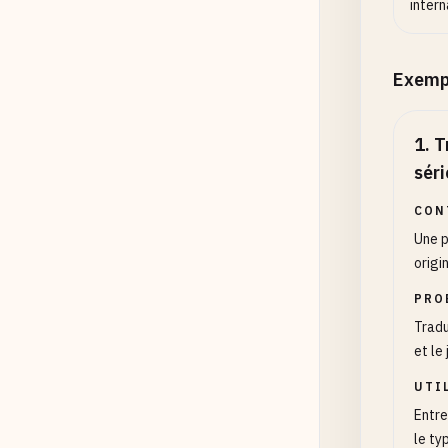
intern
Exemp
1
.
T
séri
CON
Une p
origi
PRO
Tradu
et le
UTI
Entre
le ty