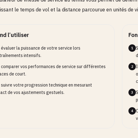
issant le temps de vol et la distance parcourue en unités de v
d l’utiliser
Fon
 évaluer la puissance de votre service lors
S
1
traînements intensifs.
d
 comparer vos performances de service sur différentes
I
2
aces de court.
o
c
 suivre votre progression technique en mesurant
pact de vos ajustements gestuels.
S
3
p
C
4
v