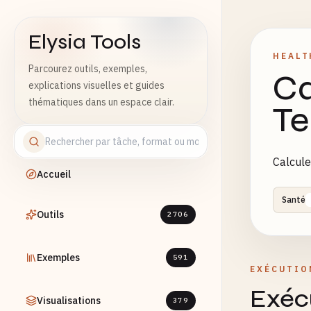
Elysia Tools
HEALT
Parcourez outils, exemples,
Ca
explications visuelles et guides
thématiques dans un espace clair.
Te
Calcule
Accueil
Santé
Outils
2706
Exemples
591
EXÉCUTIO
Exécu
Visualisations
379