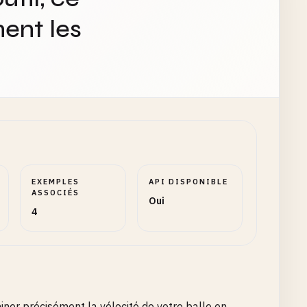
ent les
EXEMPLES
API DISPONIBLE
ASSOCIÉS
Oui
4
iner précisément la vélocité de votre balle en