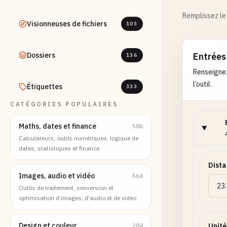
Remplissez le 
Visionneuses de fichiers
103
Dossiers
Entrées
136
Renseignez
l’outil.
Étiquettes
333
CATÉGORIES POPULAIRES
Maths, dates et finance
586
Calculateurs, outils numériques, logique de
dates, statistiques et finance
Dist
Images, audio et vidéo
564
Outils de traitement, conversion et
optimisation d’images, d’audio et de vidéo
Design et couleur
284
Unité