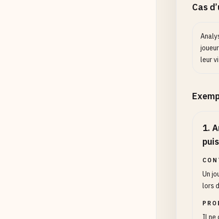
Cas d
Analy
joueu
leur v
Exemp
1
.
A
pui
CON
Un jo
lors 
PRO
Il ne