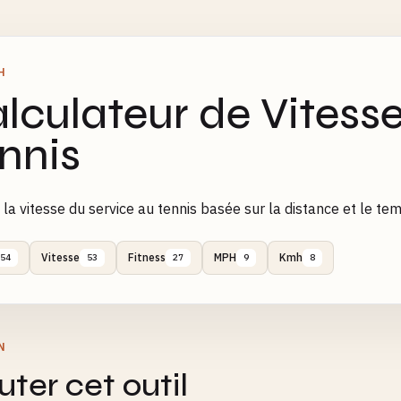
H
lculateur de Vitesse
nnis
 la vitesse du service au tennis basée sur la distance et le te
Vitesse
Fitness
MPH
Kmh
54
53
27
9
8
N
ter cet outil