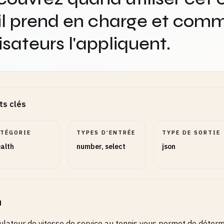
il prend en charge et comm
lisateurs l'appliquent.
ts clés
ATÉGORIE
TYPES D’ENTRÉE
TYPE DE SORTIE
alth
number, select
json
u
ulateur de vitesse de service au tennis vous permet de déterm