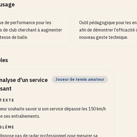
’usage
se de performance pour les
Outil pédagogique pour les en
rs de club cherchant à augmenter
afin de démontrer l'efficacité 
itesse de balle.
nouveau geste technique.
les
nalyse d'un service
Joueur de tennis amateur
ssant
TEXTE
ueur souhaite savoir si son service dépasse les 150 km/h
de ses entraînements.
BLÈME
 dispose pas de radar professionnel pour mesurer sa