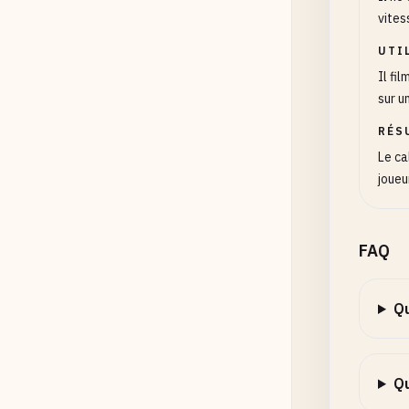
vites
UTI
Il fi
sur u
RÉS
Le ca
joueu
FAQ
Qu
Qu