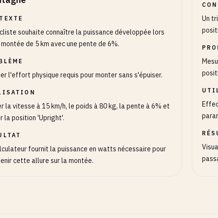
CON
Un tr
TEXTE
posit
cliste souhaite connaître la puissance développée lors
 montée de 5 km avec une pente de 6%.
PRO
Mesur
BLÈME
posit
er l'effort physique requis pour monter sans s'épuiser.
UTI
LISATION
Effec
r la vitesse à 15 km/h, le poids à 80 kg, la pente à 6% et
param
r la position 'Upright'.
RÉS
ULTAT
Visua
lculateur fournit la puissance en watts nécessaire pour
passa
enir cette allure sur la montée.