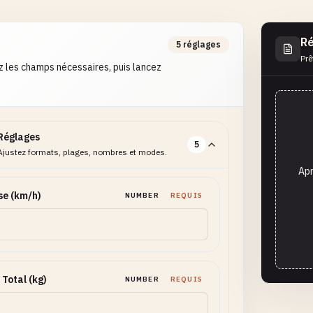
Ré
5 réglages
Prê
 les champs nécessaires, puis lancez
Réglages
5
Ajustez formats, plages, nombres et modes.
Apr
se (km/h)
NUMBER
REQUIS
 Total (kg)
NUMBER
REQUIS