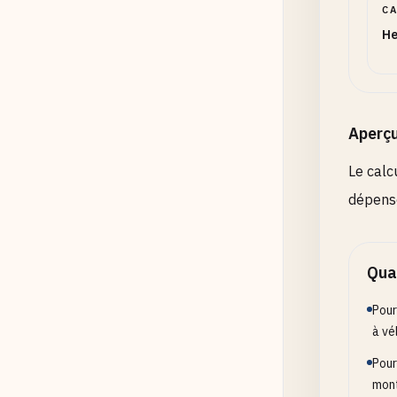
C
He
Aperç
Le calc
dépense
Quan
Pour
à vé
Pour
mont