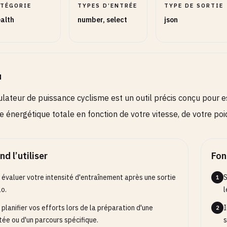
ATÉGORIE
TYPES D’ENTRÉE
TYPE DE SORTIE
alth
number, select
json
u
ulateur de puissance cyclisme est un outil précis conçu pour e
 énergétique totale en fonction de votre vitesse, de votre poid
d l’utiliser
Fon
 évaluer votre intensité d'entraînement après une sortie
S
1
lo.
l
 planifier vos efforts lors de la préparation d'une
I
2
ée ou d'un parcours spécifique.
s