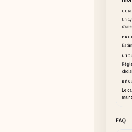
CON
Un cy
d'une
PRO
Estim
UTI
Régle
choisi
RÉS
Le ca
maint
FAQ