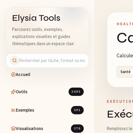
Elysia Tools
HEALT
Parcourez outils, exemples,
Ca
explications visuelles et guides
thématiques dans un espace clair.
Calcule
Santé
Accueil
Outils
2693
EXÉCUTIO
Exemples
Exécu
591
Visualisations
Remplissez le 
378