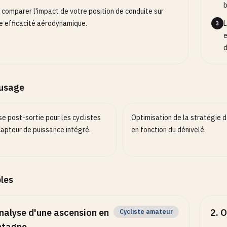
b
 comparer l'impact de votre position de conduite sur
e efficacité aérodynamique.
L
3
e
d
’usage
e post-sortie pour les cyclistes
Optimisation de la stratégie 
capteur de puissance intégré.
en fonction du dénivelé.
les
nalyse d'une ascension en
2
.
O
Cycliste amateur
tagne