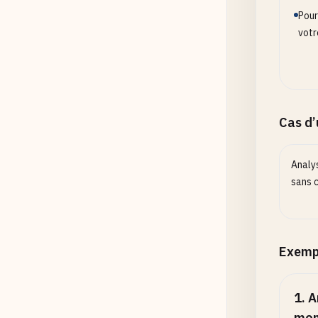
Pour
votr
Cas d
Analys
sans 
Exemp
1
.
A
mon