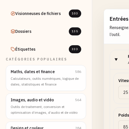
Visionneuses de fichiers
103
Entrées
Renseignez
Dossiers
135
l’outil.
Étiquettes
333
CATÉGORIES POPULAIRES
Maths, dates et finance
586
Calculateurs, outils numériques, logique de
Vites
dates, statistiques et finance
Images, audio et vidéo
564
Outils de traitement, conversion et
optimisation d’images, d’audio et de vidéo
Poids
Design et couleur
284