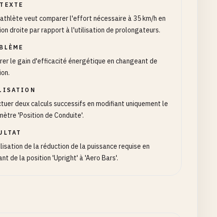
TEXTE
iathlète veut comparer l'effort nécessaire à 35 km/h en
ion droite par rapport à l'utilisation de prolongateurs.
BLÈME
er le gain d'efficacité énergétique en changeant de
ion.
LISATION
tuer deux calculs successifs en modifiant uniquement le
ètre 'Position de Conduite'.
ULTAT
lisation de la réduction de la puissance requise en
nt de la position 'Upright' à 'Aero Bars'.