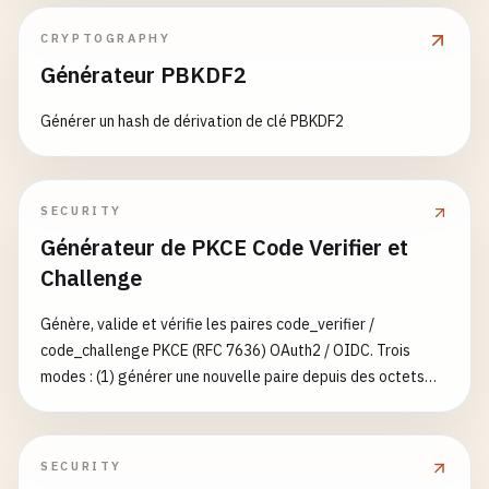
CRYPTOGRAPHY
Générateur PBKDF2
Générer un hash de dérivation de clé PBKDF2
SECURITY
Générateur de PKCE Code Verifier et
Challenge
Génère, valide et vérifie les paires code_verifier /
code_challenge PKCE (RFC 7636) OAuth2 / OIDC. Trois
modes : (1) générer une nouvelle paire depuis des octets
aléatoires cryptographiques (256/384/512/768 bits), (2)
auditer un verifier existant selon le RFC — longueur (43–
128), charset [A-Za-z0-9-._~] et ≥256 bits d'entropie, et (3)
SECURITY
vérifier une paire en recalculant