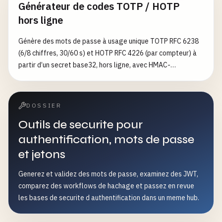
Générateur de codes TOTP / HOTP
BASE64URL(SHA256(verifier)). Construit en option l'URL
hors ligne
complète de requête d'autorisation et le corps d'échange
de token. Complète le nonce-generator générique (qui
Génère des mots de passe à usage unique TOTP RFC 6238
n'émet que la paire) avec l'audit de conformité RFC et la
(6/8 chiffres, 30/60 s) et HOTP RFC 4226 (par compteur) à
vérification de paire.
partir d’un secret base32, hors ligne, avec HMAC-
SHA1/256/512, et exporte une URI otpauth://
DOSSIER
Outils de securite pour
authentification, mots de passe
et jetons
Generez et validez des mots de passe, examinez des JWT,
comparez des workflows de hachage et passez en revue
les bases de securite d authentification dans un meme hub.