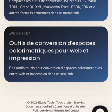
Comparez les outils de conversion JSON pour CSV, YAML,
TOML, GraphQL, XML, Markdown, Excel, BSON, EDN et d
autres formats structures dans un meme hub.
DOSSIER
Outils de conversion d'espaces
colorimetriques pour web et
impression
Des outils reunis pour conversion d'espaces colorimetriques
entre web et impression dans un seul hub.
©
2026
Elysia Tools.
Tous droits réservés.
Documentation
Tarifs
Conditions d'utilisation
Politique de confidentialité
Contact