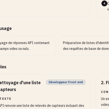
C
4
v
’usage
yage de réponses API contenant
Préparation de listes d'identif
hamps vides ou nuls.
des requêtes de base de donn
les
ettoyage d'une liste
2
.
F
Développeur Front-end
capteurs
CON
Un ex
TEXTE
vides
PI renvoie une liste de relevés de capteurs incluant des