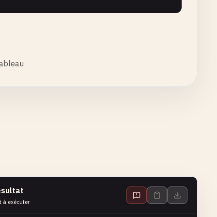
tableau
sultat
t à exécuter