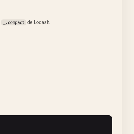
e
de Lodash.
_.compact

