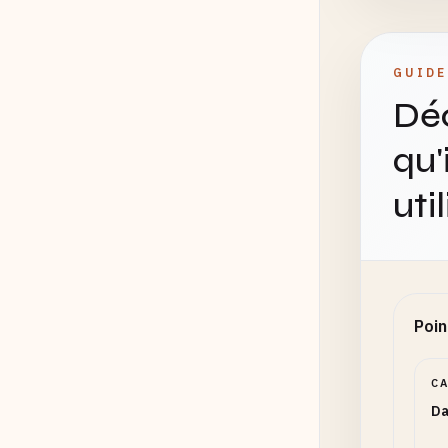
GUIDE
Déc
qu'
uti
Poin
C
Da