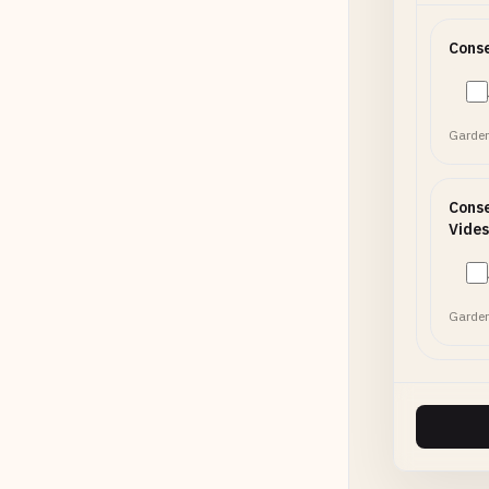
Conse
Garder
Conse
Vides
Garder