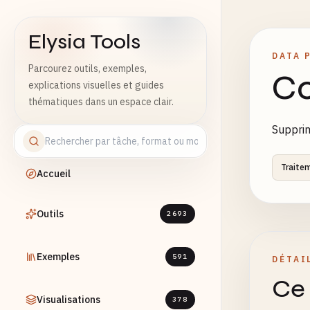
Elysia Tools
DATA 
Parcourez outils, exemples,
Co
explications visuelles et guides
thématiques dans un espace clair.
Supprim
Traite
Accueil
Outils
2693
Exemples
591
DÉTAI
Ce 
Visualisations
378