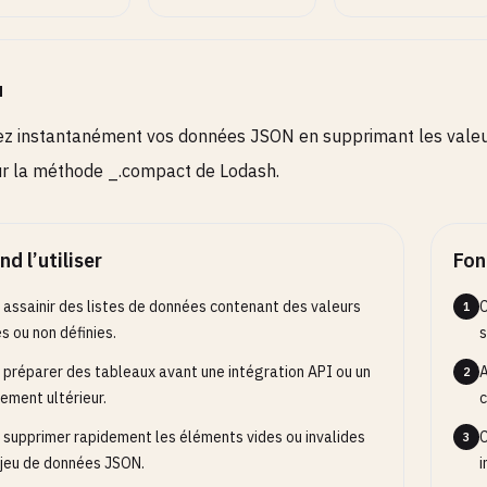
u
z instantanément vos données JSON en supprimant les valeur
r la méthode _.compact de Lodash.
d l’utiliser
Fon
 assainir des listes de données contenant des valeurs
C
1
es ou non définies.
s
 préparer des tableaux avant une intégration API ou un
A
2
tement ultérieur.
c
 supprimer rapidement les éléments vides ou invalides
C
3
 jeu de données JSON.
i