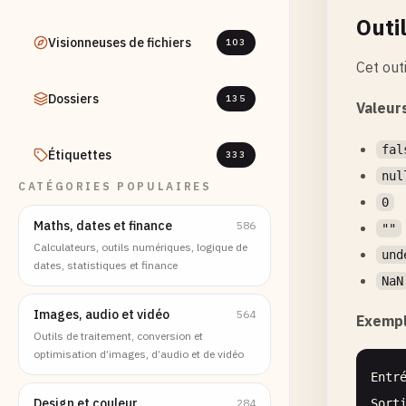
Outi
Visionneuses de fichiers
103
Cet out
Dossiers
135
Valeur
fal
Étiquettes
333
nul
CATÉGORIES POPULAIRES
0
Maths, dates et finance
586
""
Calculateurs, outils numériques, logique de
und
dates, statistiques et finance
NaN
Images, audio et vidéo
564
Exempl
Outils de traitement, conversion et
optimisation d’images, d’audio et de vidéo
Entr
Design et couleur
284