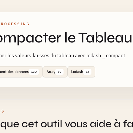
PROCESSING
mpacter le Tableau
er les valeurs fausses du tableau avec lodash _.compact
ment des données
Array
Lodash
130
60
53
LS
que cet outil vous aide à fa