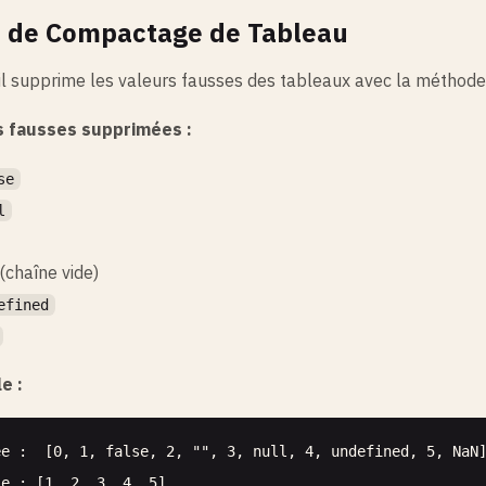
l de Compactage de Tableau
il supprime les valeurs fausses des tableaux avec la méthod
s fausses supprimées :
se
l
(chaîne vide)
efined
e :
ée :  [0, 1, false, 2, "", 3, null, 4, undefined, 5, NaN]