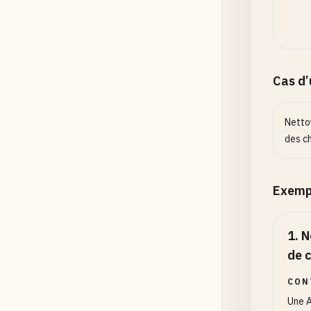
Cas d
Netto
des c
Exemp
1
.
N
de 
CON
Une A