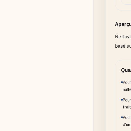
Aperç
Nettoye
basé su
Quan
Pour
null
Pour
trai
Pour
d'un