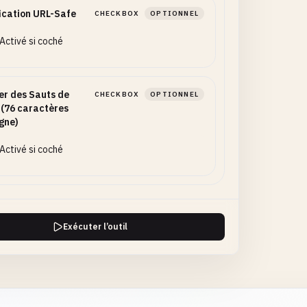
ication URL-Safe
CHECKBOX
OPTIONNEL
Activé si coché
er des Sauts de
CHECKBOX
OPTIONNEL
 (76 caractères
igne)
Activé si coché
Exécuter l’outil