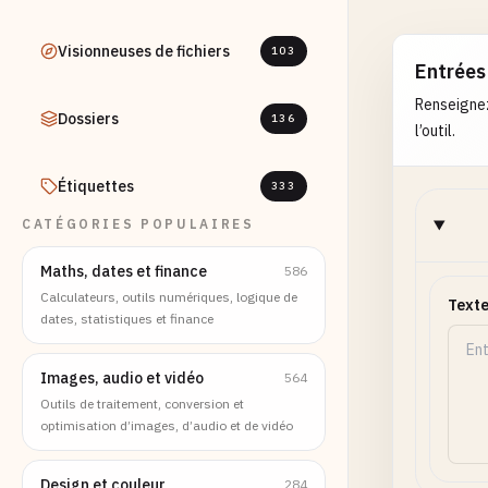
Visionneuses de fichiers
103
Entrées
Renseignez
Dossiers
136
l’outil.
Étiquettes
333
CATÉGORIES POPULAIRES
Maths, dates et finance
586
Calculateurs, outils numériques, logique de
Texte
dates, statistiques et finance
Images, audio et vidéo
564
Outils de traitement, conversion et
optimisation d’images, d’audio et de vidéo
Design et couleur
284