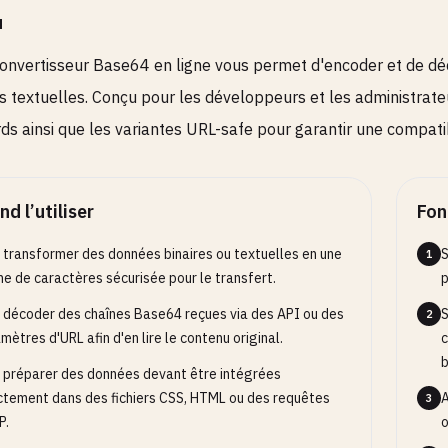
u
onvertisseur Base64 en ligne vous permet d'encoder et de dé
 textuelles. Conçu pour les développeurs et les administrate
ds ainsi que les variantes URL-safe pour garantir une compatib
d l’utiliser
Fon
 transformer des données binaires ou textuelles en une
S
1
ne de caractères sécurisée pour le transfert.
p
 décoder des chaînes Base64 reçues via des API ou des
S
2
mètres d'URL afin d'en lire le contenu original.
c
b
 préparer des données devant être intégrées
ctement dans des fichiers CSS, HTML ou des requêtes
A
3
P.
o