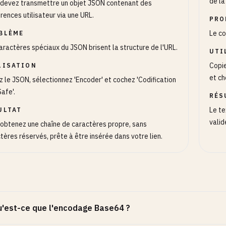
de la
devez transmettre un objet JSON contenant des
rences utilisateur via une URL.
PRO
Le co
BLÈME
aractères spéciaux du JSON brisent la structure de l'URL.
UTI
Copie
LISATION
et ch
z le JSON, sélectionnez 'Encoder' et cochez 'Codification
afe'.
RÉS
Le te
ULTAT
valid
obtenez une chaîne de caractères propre, sans
tères réservés, prête à être insérée dans votre lien.
'est-ce que l'encodage Base64 ?