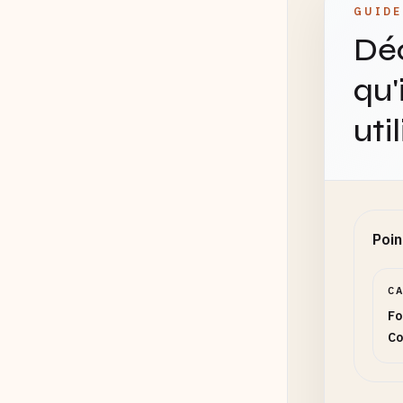
GUIDE
Déc
qu'
uti
Poin
C
Fo
Co