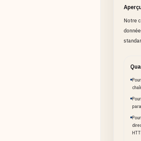
Aperç
Notre c
données
standar
Quan
Pour
chaî
Pour
para
Pour
dire
HTT