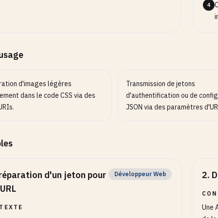
C
4
i
’usage
ration d'images légères
Transmission de jetons
tement dans le code CSS via des
d'authentification ou de confi
URIs.
JSON via des paramètres d'UR
les
réparation d'un jeton pour
2
.
D
Développeur Web
 URL
CON
Une A
TEXTE