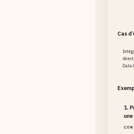
Cas d
Intég
direc
Data 
Exemp
1
.
P
une
CON