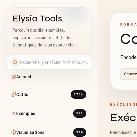
Elysia Tools
FORMA
Parcourez outils, exemples,
Co
explications visuelles et guides
thématiques dans un espace clair.
Encode 
Conver
Accueil
Outils
2706
EXÉCUTIO
Exemples
Exécu
591
Visualisations
Remplissez le 
379