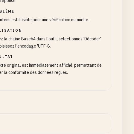
 réponse.
BLÈME
ntenu est illisible pour une vérification manuelle.
LISATION
z la chaîne Base64 dans l'outil, sélectionnez 'Décoder'
oisissez l'encodage 'UTF-8'.
ULTAT
xte original est immédiatement affiché, permettant de
er la conformité des données reçues.