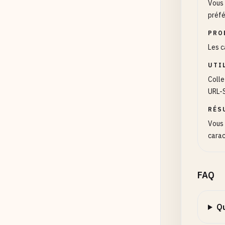
Vous 
préfé
PRO
Les c
UTI
Colle
URL-S
RÉS
Vous 
carac
FAQ
Qu