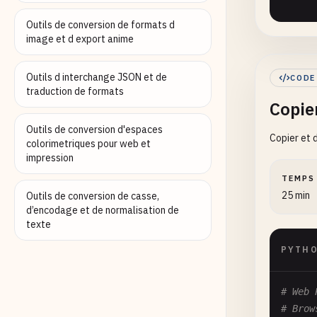
Outils de conversion de formats d
def
re
image et d export anime
""
    Re
Outils d interchange JSON et de
CODE
traduction de formats
Copie
    Arg
      
Outils de conversion d'espaces
Copier et 
      
colorimetriques pour web et
impression
    Re
TEMPS
      
25 min
Outils de conversion de casse,
    "
"
d’encodage et de normalisation de
tr
texte
PYTH
ex
# Web 
# Brow