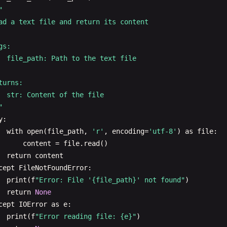
"

ad a text file and return its content

s:

  file_path: Path to the text file

turns:

  str: Content of the file

"
y
:

with
open
(
file_path
, 
'r'
, 
encoding
=
'utf-8'
) 
as
file
:

content
= 
file
.
read
()

return
content
cept
FileNotFoundError
:

print
(
f
"Error: File '{file_path}' not found"
)

return
None
cept
IOError
as
e
:

print
(
f
"Error reading file: {e}"
)
