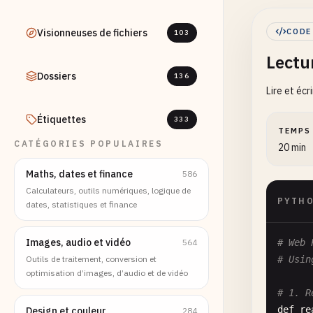
Visionneuses de fichiers
CODE
103
Lectu
Dossiers
136
Lire et écr
Étiquettes
333
TEMPS
CATÉGORIES POPULAIRES
20 min
Maths, dates et finance
586
Calculateurs, outils numériques, logique de
PYTH
dates, statistiques et finance
Images, audio et vidéo
564
# Web 
Outils de traitement, conversion et
# Usin
optimisation d’images, d’audio et de vidéo
# 1. R
def
re
Design et couleur
284