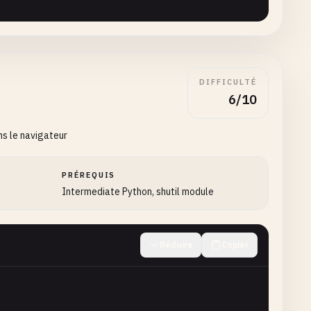
DIFFICULTÉ
6/10
ns le navigateur
PRÉREQUIS
Intermediate Python, shutil module
Réduire
Copier
ding"
)
