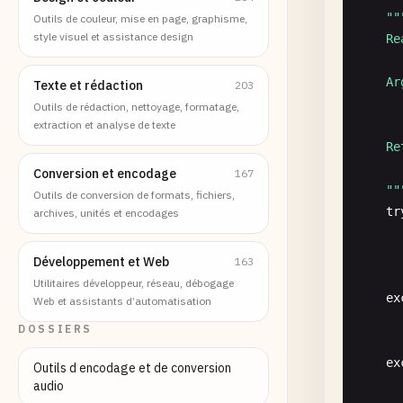
""
Outils de couleur, mise en page, graphisme,
style visuel et assistance design
    Re
    Arg
Texte et rédaction
203
      
Outils de rédaction, nettoyage, formatage,
extraction et analyse de texte
    Re
      
Conversion et encodage
167
    "
"
Outils de conversion de formats, fichiers,
tr
archives, unités et encodages
Développement et Web
163
Utilitaires développeur, réseau, débogage
ex
Web et assistants d’automatisation
DOSSIERS
ex
Outils d encodage et de conversion
audio