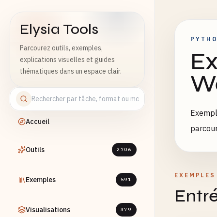
Elysia Tools
PYTH
Parcourez outils, exemples,
Ex
explications visuelles et guides
thématiques dans un espace clair.
W
Exemple
Accueil
parcour
Outils
2706
EXEMPLES
Exemples
591
Entré
Visualisations
379