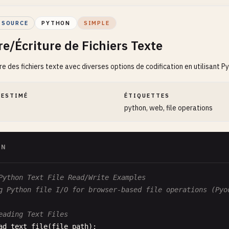
 SOURCE
PYTHON
SIMPLE
re/Écriture de Fichiers Texte
ire des fichiers texte avec diverses options de codification en utilisant Py
 ESTIMÉ
ÉTIQUETTES
python, web, file operations
ON
Python Text File Read/Write Examples
g Python file I/O for browser-based file operations (Pyo
eading Text Files
ad_text_file
(
file_path
):
