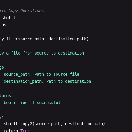
return
None
ile Copy Operations
ad_text_file_line_by_line
(
file_path
):

shutil
"

os
ad a text file line by line

py_file
(
source_path
, 
destination_path
):

s:

"

  file_path: Path to the text file

py a file from source to destination

turns:

s:

  list: List of lines

  source_path: Path to source file

"
  destination_path: Path to destination

nes
= []

y
:

turns:

with
open
(
file_path
, 
'r'
, 
encoding
=
'utf-8'
) 
as
file
:

  bool: True if successful

for
line
in
file
:

"
lines
.
append
(
line
.
rstrip
(
'\n'
))

y
:

return
lines
shutil
.
copy2
(
source_path
, 
destination_path
)

cept
FileNotFoundError
:

return
True