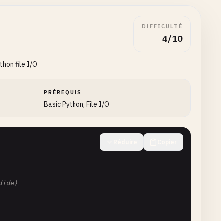
DIFFICULTÉ
4/10
thon file I/O
PRÉREQUIS
Basic Python, File I/O
Réduire
Copier
dide)