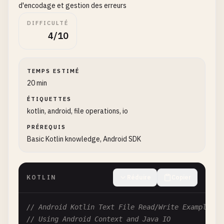
d'encodage et gestion des erreurs
DIFFICULTÉ
4/10
TEMPS ESTIMÉ
20 min
ÉTIQUETTES
kotlin, android, file operations, io
PRÉREQUIS
Basic Kotlin knowledge, Android SDK
KOTLIN
Réduire
Copier
// Android Kotlin Text File Read/Write Examples
// Using Android Context and Java IO