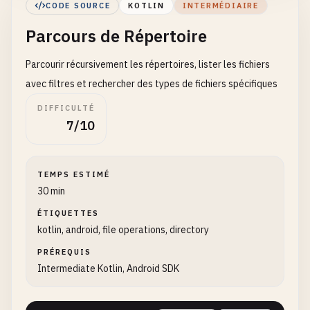
CODE SOURCE
KOTLIN
INTERMÉDIAIRE
return
    }

Parcours de Répertoire
}

}

        }

Parcourir récursivement les répertoires, lister les fichiers
// 2. Basic Text File Reading
copyFile
(
source
, 
destination
)

class
TextFileReader
(
private
val
context
: 
Context
avec filtres et rechercher des types de fichiers spécifiques
    }

DIFFICULTÉ
// Read entire file as string
7/10
// Copy to directory
fun
readText
(
filename
: 
String
): 
String
? {

fun
copyFileToDirectory
(
source
: 
File
, 
directo
return
try
{

if
(!
directory
.
exists
()) {

val
content
= 
context
.
openFileInput
(
f
TEMPS ESTIMÉ
directory
.
mkdirs
()

println
(
"Read ${content.length} chara
30 min
        }

content
ÉTIQUETTES
} 
catch
(
e
: 
Exception
) {

kotlin, android, file operations, directory
val
destination
= 
File
(
directory
, 
source
.
println
(
"Error reading file: ${e.mess
copyFile
(
source
, 
destination
)

null
PRÉREQUIS
    }

}

Intermediate Kotlin, Android SDK
    }

// Copy with progress callback