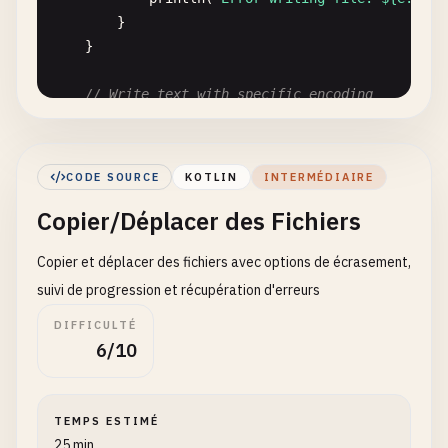
        }

    }

// Write text with specific encoding
fun
writeText
(
filename
: 
String
, 
text
: 
String
,
try
{

context
.
openFileOutput
(
filename
, 
Cont
CODE SOURCE
KOTLIN
INTERMÉDIAIRE
output
.
write
(
text
.
toByteArray
(
cha
Copier/Déplacer des Fichiers
            }

println
(
"Text written with ${charset.
Copier et déplacer des fichiers avec options de écrasement,
        } 
catch
(
e
: 
Exception
) {

println
(
"Error writing file: ${e.mess
suivi de progression et récupération d'erreurs
        }

DIFFICULTÉ
    }

6/10
// Append text to existing file
fun
appendText
(
filename
: 
String
, 
text
: 
String
TEMPS ESTIMÉ
try
{

25 min