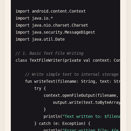
import
android
.
content
.
Context
import
java
.
io
import
java
.
nio
.
charset
.
Charset
import
java
.
security
.
MessageDigest
import
java
.
util
.
Date
// 1. Basic Text File Writing
class
TextFileWriter
(
private
val
context
: 
Context
// Write simple text to internal storage
fun
writeText
(
filename
: 
String
, 
text
: 
String
)
try
{

context
.
openFileOutput
(
filename
, 
Cont
output
.
write
(
text
.
toByteArray
(
Cha
            }

println
(
"Text written to: $filename"
)

        } 
catch
(
e
: 
Exception
) {

println
(
"Error writing file: ${e.mess