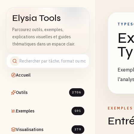
Elysia Tools
TYPES
Parcourez outils, exemples,
Ex
explications visuelles et guides
thématiques dans un espace clair.
Ty
Exemple
Accueil
l'analy
Outils
2706
EXEMPLES
Exemples
591
Entré
Visualisations
379