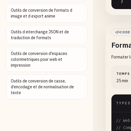
  }

Outils de conversion de formats d
// G
image et d export anime
stat
re
Outils d interchange JSON et de
CODE
  }

traduction de formats
Forma
// G
Outils de conversion d'espaces
Formater l
stat
colorimetriques pour web et
re
impression
  }

TEMPS
25 min
Outils de conversion de casse,
// G
d’encodage et de normalisation de
stat
texte
re
TYPES
  }

// G
// Web
stat
// Com