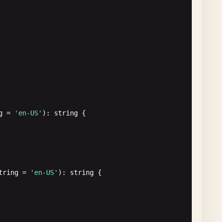
g
= 
'en-US'
): 
string
{

tring
= 
'en-US'
): 
string
{
