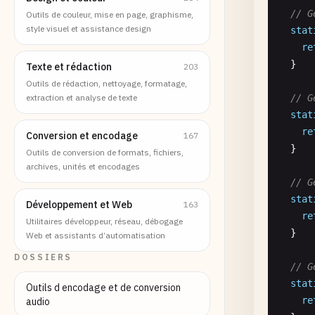
// G
Outils de couleur, mise en page, graphisme,
style visuel et assistance design
stat
re
  }

Texte et rédaction
203
Outils de rédaction, nettoyage, formatage,
extraction et analyse de texte
// G
stat
re
Conversion et encodage
167
  }

Outils de conversion de formats, fichiers,
archives, unités et encodages
// G
stat
Développement et Web
163
re
Utilitaires développeur, réseau, débogage
  }

Web et assistants d’automatisation
DOSSIERS
// G
stat
Outils d encodage et de conversion
re
audio