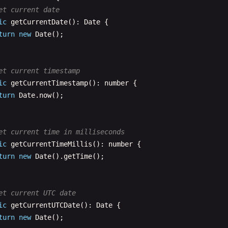
et current date
ic
getCurrentDate
(): 
Date
{

turn
new
Date
();

et current timestamp
ic
getCurrentTimestamp
(): 
number
{

turn
Date
.
now
();

et current time in milliseconds
ic
getCurrentTimeMillis
(): 
number
{

turn
new
Date
().
getTime
();

et current UTC date
ic
getCurrentUTCDate
(): 
Date
{

turn
new
Date
();
