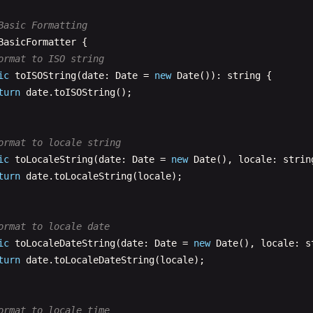
turn
new
Date
().
toLocaleString
(
locale
);

Basic Formatting
BasicFormatter
{

et current UTC string
ormat to ISO string
ic
getCurrentUTCString
(): 
string
{

ic
toISOString
(
date
: 
Date
= 
new
Date
()): 
string
{

turn
new
Date
().
toUTCString
();

turn
date
.
toISOString
();

ormat to locale string
Time Components Extraction
ic
toLocaleString
(
date
: 
Date
= 
new
Date
(), 
locale
: 
strin
TimeComponents
{

turn
date
.
toLocaleString
(
locale
);

et year
ic
getYear
(
date
: 
Date
= 
new
Date
()): 
number
{

turn
date
.
getFullYear
();

ormat to locale date
ic
toLocaleDateString
(
date
: 
Date
= 
new
Date
(), 
locale
: 
s
turn
date
.
toLocaleDateString
(
locale
);

et month (0-11)
ic
getMonth
(
date
: 
Date
= 
new
Date
()): 
number
{

turn
date
.
getMonth
();

ormat to locale time