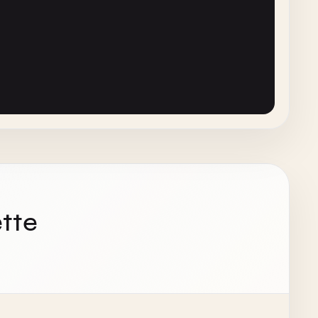
ing
{

tte
ing
{

);
