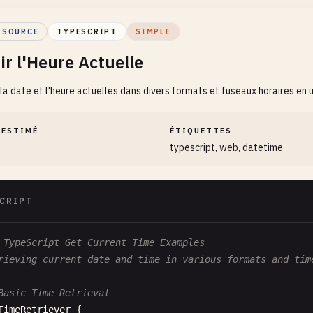
 SOURCE
TYPESCRIPT
SIMPLE
ir l'Heure Actuelle
la date et l'heure actuelles dans divers formats et fuseaux horaires en u
 ESTIMÉ
ÉTIQUETTES
typescript, web, datetime
CRIPT
 TypeScript Get Current Time Examples
rieving current date and time in various formats and tim
Basic Time Retrieval
TimeRetriever
{
