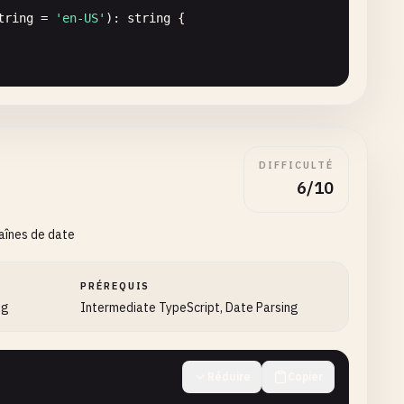
tring
= 
'en-US'
): 
string
{

= 
'en-US'
): 
string
{

DIFFICULTÉ
6/10
haînes de date
PRÉREQUIS
ng
Intermediate TypeScript, Date Parsing
Réduire
Copier