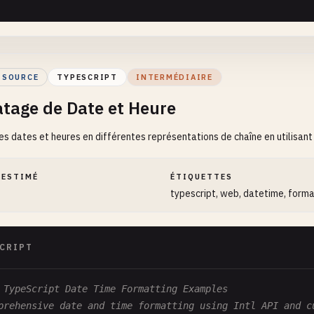
et current ISO string
ic
getCurrentISOString
(): 
string
{

turn
new
Date
().
toISOString
();

 SOURCE
TYPESCRIPT
INTERMÉDIAIRE
tage de Date et Heure
et current date string
es dates et heures en différentes représentations de chaîne en utilisant
ic
getCurrentDateString
(): 
string
{

turn
new
Date
().
toDateString
();

 ESTIMÉ
ÉTIQUETTES
typescript, web, datetime, form
et current time string
ic
getCurrentTimeString
(): 
string
{

turn
new
Date
().
toTimeString
();

CRIPT
et current locale string
 TypeScript Date Time Formatting Examples
ic
getCurrentLocaleString
(
locale
?: 
string
): 
string
{

prehensive date and time formatting using Intl API and c