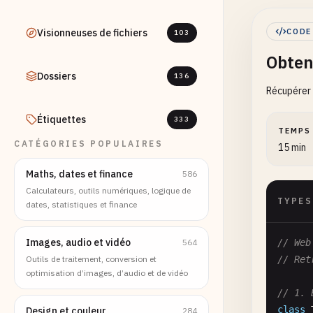
Visionneuses de fichiers
CODE
103
Obten
Dossiers
136
Récupérer 
Étiquettes
333
TEMPS
CATÉGORIES POPULAIRES
15 min
Maths, dates et finance
586
Calculateurs, outils numériques, logique de
TYPES
dates, statistiques et finance
Images, audio et vidéo
564
// Web
Outils de traitement, conversion et
// Ret
optimisation d’images, d’audio et de vidéo
// 1. 
class
Design et couleur
284