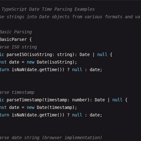
ic
getDayOfWeekName
(
date
: 
Date
= 
new
Date
(), 
locale
: 
str
turn
date
.
toLocaleString
(
locale
, { 
weekday
: 
'long'
});

 TypeScript Date Time Parsing Examples
Intl DateTime Format
se strings into Date objects from various formats and va
IntlFormatter
{

et hours
ormat with custom options
Basic Parsing
ic
getHours
(
date
: 
Date
= 
new
Date
()): 
number
{

ic
format
(

BasicParser
{

turn
date
.
getHours
();

te
: 
Date
,

arse ISO string
tions
: 
Intl
.
DateTimeFormatOptions
,

ic
parseISO
(
isoString
: 
string
): 
Date
| 
null
{

cale
: 
string
= 
'en-US'
nst
date
= 
new
Date
(
isoString
);

et minutes
tring
{

turn
isNaN
(
date
.
getTime
()) ? 
null
: 
date
;

ic
getMinutes
(
date
: 
Date
= 
new
Date
()): 
number
{

turn
new
Intl
.
DateTimeFormat
(
locale
, 
options
).
format
(
dat
turn
date
.
getMinutes
();

arse timestamp
ormat date only
ic
parseTimestamp
(
timestamp
: 
number
): 
Date
| 
null
{

et seconds
ic
formatDate
(
date
: 
Date
, 
locale
: 
string
= 
'en-US'
): 
str
nst
date
= 
new
Date
(
timestamp
);

ic
getSeconds
(
date
: 
Date
= 
new
Date
()): 
number
{

turn
this
.
format
(
date
, {

turn
isNaN
(
date
.
getTime
()) ? 
null
: 
date
;

turn
date
.
getSeconds
();

year
: 
'numeric'
,

month
: 
'long'
,

day
: 
'numeric'
arse date string (browser implementation)