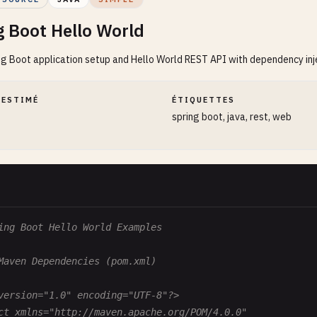
g Boot Hello World
ng Boot application setup and Hello World REST API with dependency inj
 ESTIMÉ
ÉTIQUETTES
spring boot, java, rest, web
ing Boot Hello World Examples
Maven Dependencies (pom.xml)
version="1.0" encoding="UTF-8"?>

ct xmlns="http://maven.apache.org/POM/4.0.0"
