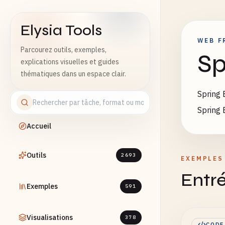
Elysia Tools
WEB F
Parcourez outils, exemples,
Sp
explications visuelles et guides
thématiques dans un espace clair.
Spring 
Spring 
Accueil
Outils
2693
EXEMPLES
Entré
Exemples
591
Visualisations
378
CODE