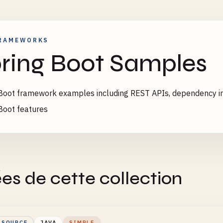
RAMEWORKS
ring Boot Samples
Boot framework examples including REST APIs, dependency inj
Boot features
es de cette collection
 SOURCE
JAVA
SIMPLE