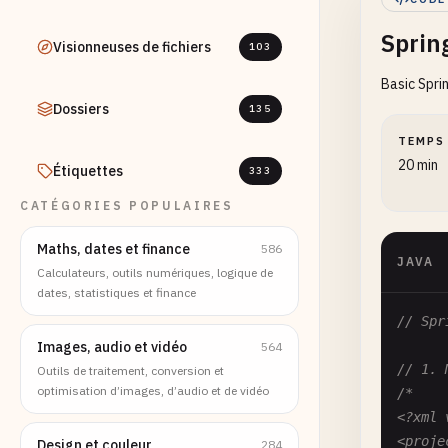
Sprin
Visionneuses de fichiers
103
Basic Spri
Dossiers
135
TEMPS
20 min
Étiquettes
333
CATÉGORIES POPULAIRES
Maths, dates et finance
586
JAVA
Calculateurs, outils numériques, logique de
dates, statistiques et finance
// Spr
Images, audio et vidéo
564
// 1. 
Outils de traitement, conversion et
optimisation d’images, d’audio et de vidéo
/*

<?xml 
<proje
Design et couleur
284