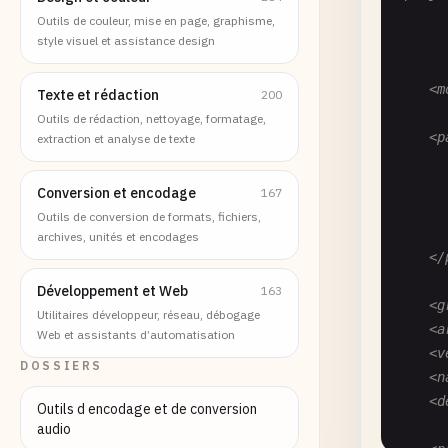
      
Outils de couleur, mise en page, graphisme,
style visuel et assistance design
      
      
    <m
Texte et rédaction
200
Outils de rédaction, nettoyage, formatage,
    <p
extraction et analyse de texte
      
      
Conversion et encodage
167
      
Outils de conversion de formats, fichiers,
      
archives, unités et encodages
    </
Développement et Web
163
    <g
Utilitaires développeur, réseau, débogage
    <a
Web et assistants d’automatisation
    <v
DOSSIERS
    <n
    <d
Outils d encodage et de conversion
audio