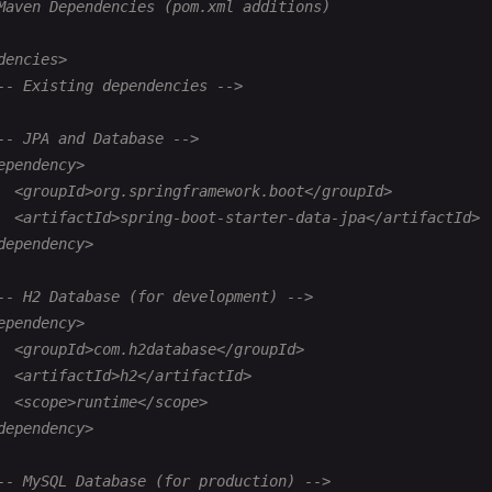
Maven Dependencies (pom.xml additions)
      <plugin>

          <groupId>org.springframework.boot</groupId>

dencies>

          <artifactId>spring-boot-maven-plugin</artifactI
-- Existing dependencies -->

      </plugin>

  </plugins>

-- JPA and Database -->

build>

ependency>

ct>

  <groupId>org.springframework.boot</groupId>

  <artifactId>spring-boot-starter-data-jpa</artifactId>

dependency>

Main Application Class
e
com
.
example
.
hellospringboot
;

-- H2 Database (for development) -->

ependency>

org
.
springframework
.
boot
.
SpringApplication
  <groupId>com.h2database</groupId>

org
.
springframework
.
boot
.
autoconfigure
.
SpringBootApplic
  <artifactId>h2</artifactId>

org
.
springframework
.
context
.
ConfigurableApplicationCont
  <scope>runtime</scope>

dependency>

gBootApplication
class
HelloWorldApplication
{

-- MySQL Database (for production) -->
