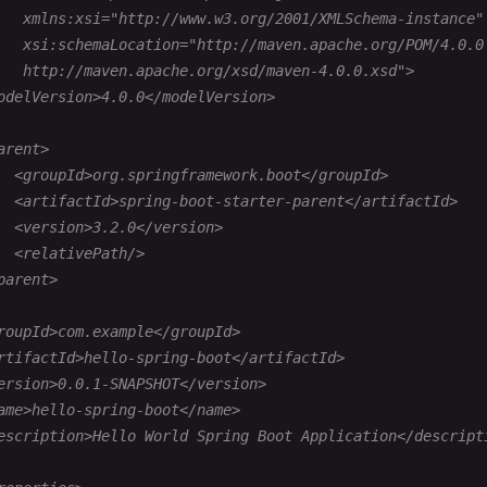
   xmlns:xsi="http://www.w3.org/2001/XMLSchema-instance"

   xsi:schemaLocation="http://maven.apache.org/POM/4.0.0

   http://maven.apache.org/xsd/maven-4.0.0.xsd">

odelVersion>4.0.0</modelVersion>

arent>

  <groupId>org.springframework.boot</groupId>

  <artifactId>spring-boot-starter-parent</artifactId>

  <version>3.2.0</version>

  <relativePath/>

parent>

roupId>com.example</groupId>

rtifactId>hello-spring-boot</artifactId>

ersion>0.0.1-SNAPSHOT</version>

ame>hello-spring-boot</name>

escription>Hello World Spring Boot Application</descripti