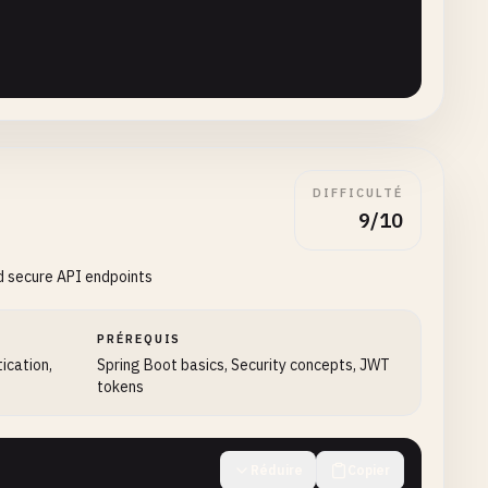
tion
.
run
(
HelloWorldApplication
.
class
, 
args
);

ames
.
length
+ 
" beans"
);

DIFFICULTÉ
9/10
elloWorldController.class);


nd secure API endpoints
PRÉREQUIS
tication,
Spring Boot basics, Security concepts, JWT
tokens
Réduire
Copier