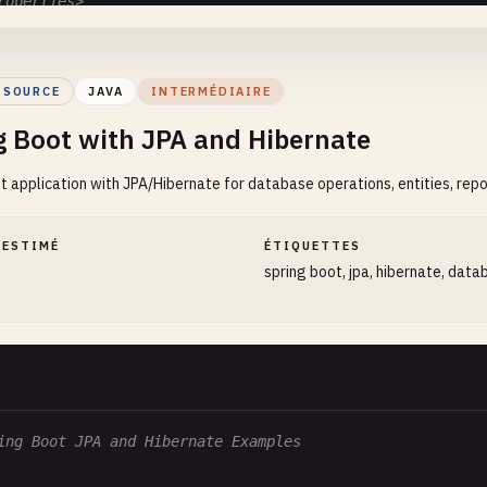
roperties>

  <java.version>17</java.version>

properties>

 SOURCE
JAVA
INTERMÉDIAIRE
ependencies>

g Boot with JPA and Hibernate
  <dependency>

      <groupId>org.springframework.boot</groupId>

t application with JPA/Hibernate for database operations, entities, repo
      <artifactId>spring-boot-starter-web</artifactId>

  </dependency>

 ESTIMÉ
ÉTIQUETTES
  <dependency>

spring boot, jpa, hibernate, data
      <groupId>org.springframework.boot</groupId>

      <artifactId>spring-boot-starter-test</artifactId>

      <scope>test</scope>

  </dependency>

dependencies>

ing Boot JPA and Hibernate Examples
uild>

  <plugins>
