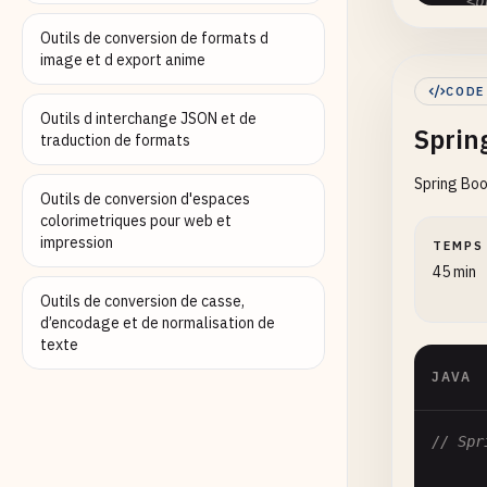
    <p
      
Outils de conversion de formats d
    </
image et d export anime
CODE
    <d
Outils d interchange JSON et de
Sprin
      
traduction de formats
      
Spring Boo
      
Outils de conversion d'espaces
      
colorimetriques pour web et
impression
TEMPS
      
45 min
      
Outils de conversion de casse,
      
d’encodage et de normalisation de
      
texte
      
JAVA
    </
// Spr
    <b
      