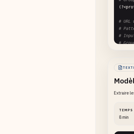
(?<
pro
# URL 
# Patt
# Inpu
# Grou
(?<
pro
# Extr
TEXT
# Patt
Modèl
# Inpu
# Grou
Extraire l
(?<
pro
TEMPS
8 min