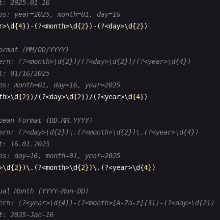
t: 2025-01-16
ps: year=2025, month=01, day=16
r
>\
d
{
4
})-(?<
month
>\
d
{
2
})-(?<
day
>\
d
{
2
})

ormat (MM/DD/YYYY)
ern: (?<month>\d{2})/(?<day>\d{2})/(?<year>\d{4})
t: 01/16/2025
ps: month=01, day=16, year=2025
th
>\
d
{
2
})
/
(?<
day
>\
d
{
2
})
/
(?<
year
>\
d
{
4
})

pean Format (DD.MM.YYYY)
ern: (?<day>\d{2})\.(?<month>\d{2})\.(?<year>\d{4})
t: 16.01.2025
ps: day=16, month=01, year=2025
>\
d
{
2
})\.(?<
month
>\
d
{
2
})\.(?<
year
>\
d
{
4
})

ual Month (YYYY-Mon-DD)
ern: (?<year>\d{4})-(?<month>[A-Za-z]{3})-(?<day>\d{2})
t: 2025-Jan-16