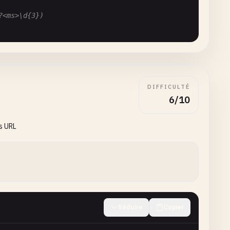
?<ms>\d{3})
DIFFICULTÉ
tz>[+-]\d{2}:\d{2})
6/10
s URL
}:\
d
{
2
})
Réduire
Copier