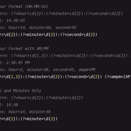
our Format (HH:MM:SS)
ern: (?<hour>\d{2}):(?<minute>\d{2}):(?<second>\d{2})
t: 14:30:45
ps: hour=14, minute=30, second=45
r
>\
d
{
2
}):(?<
minute
>\
d
{
2
}):(?<
second
>\
d
{
2
})

our Format with AM/PM
ern: (?<hour>\d{1,2}):(?<minute>\d{2}):(?<second>\d{2}) 
t: 2:30:45 PM
ps: hour=2, minute=30, second=45, ampm=PM
r
>\
d
{
1
,
2
}):(?<
minute
>\
d
{
2
}):(?<
second
>\
d
{
2
}) (?<
ampm
>[
AP
s and Minutes Only
ern: (?<hour>\d{2}):(?<minute>\d{2})
t: 14:30
ps: hour=14, minute=30
r
>\
d
{
2
}):(?<
minute
>\
d
{
2
})
