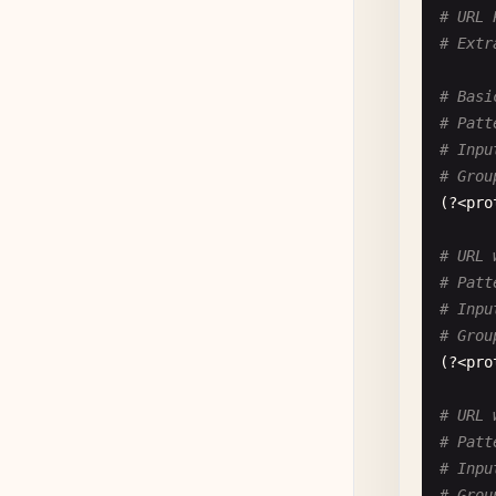
# URL 
# Extr
# Basi
# Patt
# Inpu
# Grou
(?<
pro
# URL 
# Patt
# Inpu
# Grou
(?<
pro
# URL 
# Patt
# Inpu
# Grou