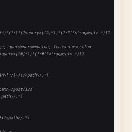
]*)?(?:\?(?<query>[^#]*))?(?:#(?<fragment>.*))?
ge, query=param=value, fragment=section
<query>[^#]*))?(?:#(?<fragment>.*))?
in>[^/]+)(?<path>/.*)
path=/post/123
<path>/.*)
)(?<path>/.*)
i/users