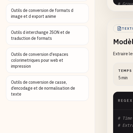
# Grou
Outils de conversion de formats d
(?<
yea
image et d export anime
# Full
TEXT
Outils d interchange JSON et de
# Patt
traduction de formats
Modèl
# Inpu
# Grou
Extraire l
(?<
mon
Outils de conversion d'espaces
colorimetriques pour web et
impression
# ISO 
TEMPS
# Patt
5 min
Outils de conversion de casse,
# Inpu
d’encodage et de normalisation de
# Grou
texte
(?<
yea
REGEX
# Time
# Extr