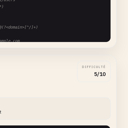
*)
@(?<domain>[^/]+)
ample.com
[^/]+)
DIFFICULTÉ
n>[^.]+)\.(?<tld>[^.]+)
5/10
om
?<tld>[^.]+)
t