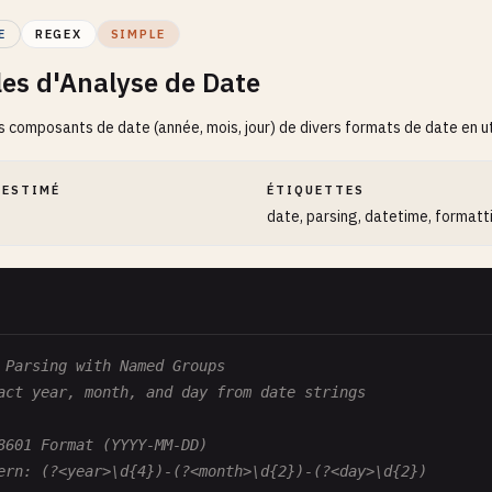
E
REGEX
SIMPLE
es d'Analyse de Date
es composants de date (année, mois, jour) de divers formats de date en
 ESTIMÉ
ÉTIQUETTES
date, parsing, datetime, formatt
 Parsing with Named Groups
act year, month, and day from date strings
8601 Format (YYYY-MM-DD)
ern: (?<year>\d{4})-(?<month>\d{2})-(?<day>\d{2})