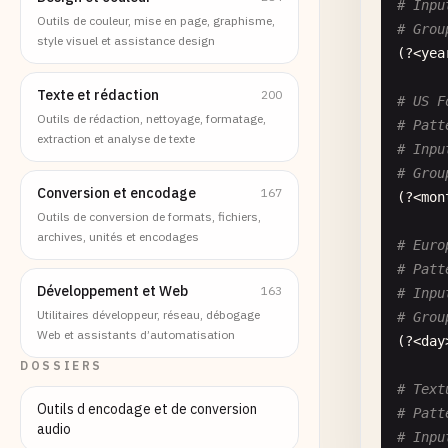
# Inpu
Outils de couleur, mise en page, graphisme,
# Grou
style visuel et assistance design
(?<
yea
Texte et rédaction
200
# US F
Outils de rédaction, nettoyage, formatage,
# Patt
extraction et analyse de texte
# Inpu
# Grou
Conversion et encodage
167
(?<
mon
Outils de conversion de formats, fichiers,
archives, unités et encodages
# Euro
# Patt
Développement et Web
163
# Inpu
Utilitaires développeur, réseau, débogage
# Grou
Web et assistants d’automatisation
(?<
day
DOSSIERS
# Text
Outils d encodage et de conversion
# Patt
audio
# Inpu