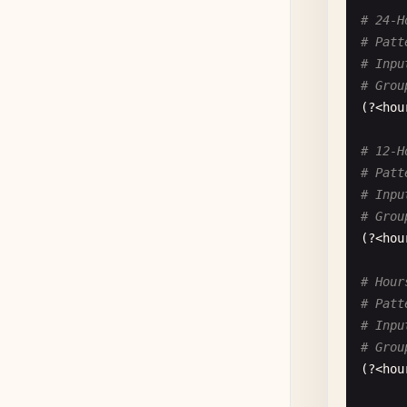
# 24-H
# Patt
# Inpu
# Grou
(?<
hou
# 12-H
# Patt
# Inpu
# Grou
(?<
hou
# Hour
# Patt
# Inpu
# Grou
(?<
hou