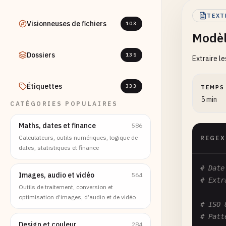
TEXT
Visionneuses de fichiers
103
Modèl
Dossiers
135
Extraire l
Étiquettes
333
TEMPS
5 min
CATÉGORIES POPULAIRES
Maths, dates et finance
586
Calculateurs, outils numériques, logique de
REGEX
dates, statistiques et finance
# Date
Images, audio et vidéo
564
# Extr
Outils de traitement, conversion et
optimisation d’images, d’audio et de vidéo
# ISO 
# Patt
Design et couleur
284