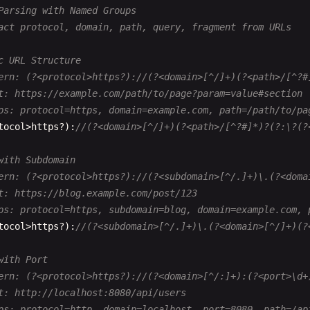
Parsing with Named Groups
act protocol, domain, path, query, fragment from URLs
c URL Structure
ern: (?<protocol>https?)://(?<domain>[^/]+)(?<path>/[^?#
t: https://example.com/path/to/page?param=value#section
ps: protocol=https, domain=example.com, path=/path/to/pa
tocol
>
https
?):
//(?<domain>[^/]+)(?<path>/[^?#]*)?(?:\?(?
with Subdomain
ern: (?<protocol>https?)://(?<subdomain>[^/.]+)\.(?<doma
t: https://blog.example.com/post/123
ps: protocol=https, subdomain=blog, domain=example.com, 
tocol
>
https
?):
//(?<subdomain>[^/.]+)\.(?<domain>[^/]+)(?
with Port
ern: (?<protocol>https?)://(?<domain>[^/:]+):(?<port>\d+
t: http://localhost:8080/api/users
ps: protocol=http, domain=localhost, port=8080, path=/ap