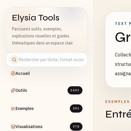
Elysia Tools
TEXT 
Parcourez outils, exemples,
Gr
explications visuelles et guides
thématiques dans un espace clair.
Collect
structu
assigna
Accueil
Outils
2693
EXEMPLES
Exemples
591
Entré
Visualisations
378