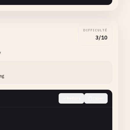
DIFFICULTÉ
3/10
e
r>\d{2}):(?<minute>\d{2})
ing
<
minute
>\
d
{
2
})
Réduire
Copier