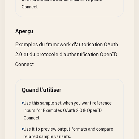
const
clientIp
= 
req
.
ip
|| 
req
.
connection
.
remot
Connect
const
now
= 
Date
.
now
();

// Clean old entries
Aperçu
for
(
const
[
ip
, 
attempts
] 
of
rateLimitStore
.
ent
if
(
now
- 
attempts
.
timestamp
> 
config
.
rateLim
Exemples du framework d'autorisation OAuth
rateLimitStore
.
delete
(
ip
);

2.0 et du protocole d'authentification OpenID
    }

  }

Connect
const
attempts
= 
rateLimitStore
.
get
(
clientIp
) |
Quand l’utiliser
if
(
now
- 
attempts
.
timestamp
> 
config
.
rateLimit
attempts
.
count
= 
1
;

Use this sample set when you want reference
attempts
.
timestamp
= 
now
;

inputs for Exemples OAuth 2.0 & OpenID
  } 
else
{

Connect.
attempts
.
count
++;

Use it to preview output formats and compare
  }

related sample variants.