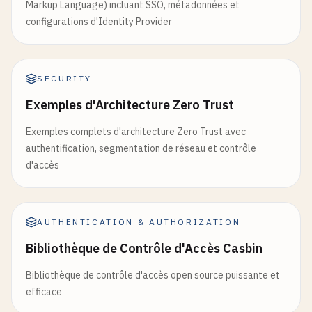
'read:profile'
: 
'Read user profile informatio
Markup Language) incluant SSO, métadonnées et
'write:profile'
: 
'Update user profile informa
configurations d'Identity Provider
'read:users'
: 
'Read user list (admin only)'
,

'write:users'
: 
'Manage users (admin only)'
,

'admin'
: 
'Full administrative access'
SECURITY
};

Exemples d'Architecture Zero Trust
// Validate requested scopes
Exemples complets d'architecture Zero Trust avec
const
validScopes
= [];

authentification, segmentation de réseau et contrôle
for
(
const
scope
of
requestedScopes
) {

d'accès
if
(
user
.
permissions
.
includes
(
scope
) ||

        (
scope
=== 
'admin'
&& 
user
.
role
=== 
'admi
validScopes
.
push
(
scope
);

    }

AUTHENTICATION & AUTHORIZATION
  }

Bibliothèque de Contrôle d'Accès Casbin
const
payload
= {

Bibliothèque de contrôle d'accès open source puissante et
sub
: 
user
.
id
,

efficace
email
: 
user
.
email
,
