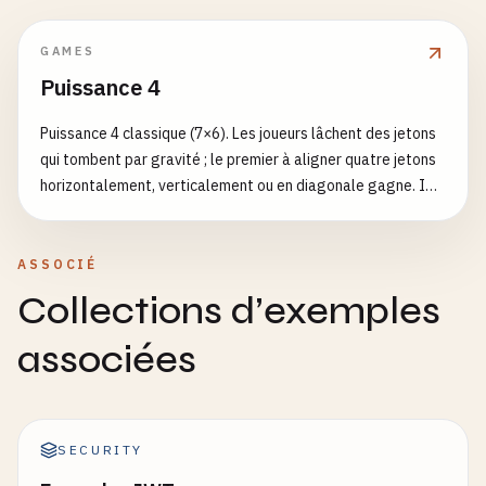
const
refreshToken
= 
jwt
.
sign
(
refreshTokenPaylo
expiresIn
: 
config
.
refreshTokenExpiration
GAMES
});

Puissance 4
refreshTokens
.
add
(
refreshToken
);

Puissance 4 classique (7×6). Les joueurs lâchent des jetons
qui tombent par gravité ; le premier à aligner quatre jetons
return
{

horizontalement, verticalement ou en diagonale gagne. IA
accessToken
,

heuristique, IA alpha-beta difficile ou deux joueurs en local.
refreshToken
,

tokenType
: 
'Bearer'
,

ASSOCIÉ
expiresIn
: 
900
// 15 minutes in seconds
Collections d’exemples
};

}

associées
// Verify refresh token
function
verifyRefreshToken
(
token
) {

try
{

SECURITY
const
decoded
= 
jwt
.
verify
(
token
, 
config
.
jwtS