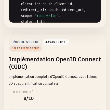
client_id
: 
oauth
.
client_id
,

redirect_uri
: 
oauth
.
redirect_uri
,

scope
: 
'read write'
,

state
: 
state
});

const
url
= 
`${oauth.auth_url}?${params.toStrin
CODE SOURCE
JAVASCRIPT
res
.
redirect
(
url
);

INTERMÉDIAIRE
});

Implémentation OpenID Connect
// Handle OAuth callback
(OIDC)
app
.
post
(
'/token'
, 
async
(
req
, 
res
) => {

const
{ 
code
} = 
req
.
body
;

Implémentation complète d'OpenID Connect avec tokens
ID et authentification utilisateur
try
{

DIFFICULTÉ
// Exchange code for tokens
8/10
const
response
= 
await
fetch
(
oauth
.
token_url
,
method
: 
'POST'
,
