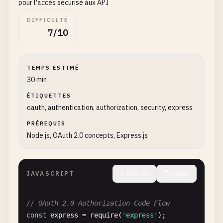
pour l'accès sécurisé aux API
DIFFICULTÉ
7/10
TEMPS ESTIMÉ
30 min
ÉTIQUETTES
oauth, authentication, authorization, security, express
PRÉREQUIS
Node.js, OAuth 2.0 concepts, Express.js
JAVASCRIPT
Réduire
Copier
// OAuth 2.0 Authorization Code Flow
const
express
= 
require
(
'express'