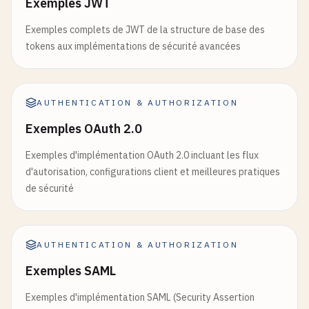
Exemples JWT
if
(
decoded
.
type
!== 
'refresh'
) {

Exemples complets de JWT de la structure de base des
throw
new
Error
(
'Invalid token type'
);

tokens aux implémentations de sécurité avancées
    }

if
(!
refreshTokens
.
has
(
token
)) {

throw
new
Error
(
'Refresh token not found'
);

AUTHENTICATION & AUTHORIZATION
    }

Exemples OAuth 2.0
return
decoded
;

Exemples d'implémentation OAuth 2.0 incluant les flux
  } 
catch
(
error
) {

d'autorisation, configurations client et meilleures pratiques
throw
new
Error
(
'Invalid refresh token'
);

de sécurité
  }

}

AUTHENTICATION & AUTHORIZATION
// Generate scope-based access token
function
generateScopedToken
(
user
, 
requestedScope
Exemples SAML
// Define available scopes and what they grant
const
availableScopes
= {

Exemples d'implémentation SAML (Security Assertion