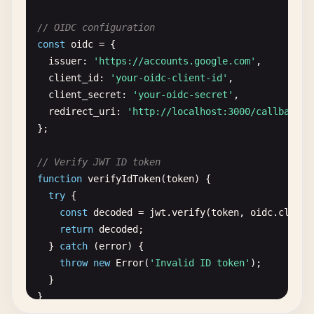
function
requireToken
(
req
, 
res
, 
next
) {

const
token
= 
req
.
headers
.
authorization
?.
replac
// OIDC configuration
if
(!
token
) 
return
res
.
status
(
401
).
json
({ 
error
const
oidc
= {

issuer
: 
'https://accounts.google.com'
,

// Validate token (implement your validation lo
client_id
: 
'your-oidc-client-id'
,

req
.
token
= 
token
;

client_secret
: 
'your-oidc-secret'
,

next
();

redirect_uri
: 
'http://localhost:3000/callback'
}

};

app
.
get
(
'/api/data'
, 
requireToken
, (
req
, 
res
) => {
// Verify JWT ID token
res
.
json
({ 
message
: 
'Protected data'
, 
token
: 
re
function
verifyIdToken
(
token
) {

});

try
{

const
decoded
= 
jwt
.
verify
(
token
, 
oidc
.
client
// PKCE support for enhanced security
return
decoded
;

function
generatePKCE
() {

  } 
catch
(
error
) {

const
codeVerifier
= 
crypto
.
randomBytes
(
32
).
toS
throw
new
Error
(
'Invalid ID token'
);

const
codeChallenge
= 
crypto
  }

.
createHash
(
'sha256'
)

}

    .
update
(
codeVerifier
)
