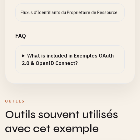
email
: 
user
.
email
,

name
: 
user
.
name
,

Fluxus d'Identifiants du Propriétaire de Ressource
role
: 
user
.
role
,

permissions
: 
user
.
permissions
,

type
: 
'access'
FAQ
};

const
accessToken
= 
jwt
.
sign
(
payload
, 
config
.
jw
What is included in Exemples OAuth
expiresIn
: 
config
.
jwtExpiration
,

2.0 & OpenID Connect?
issuer
: 
'your-auth-server'
,

audience
: 
'your-api'
});

const
refreshTokenPayload
= {

OUTILS
sub
: 
user
.
id
,

Outils souvent utilisés
type
: 
'refresh'
,

jti
: 
crypto
.
randomBytes
(
16
).
toString
(
'hex'
) 
/
avec cet exemple
};
