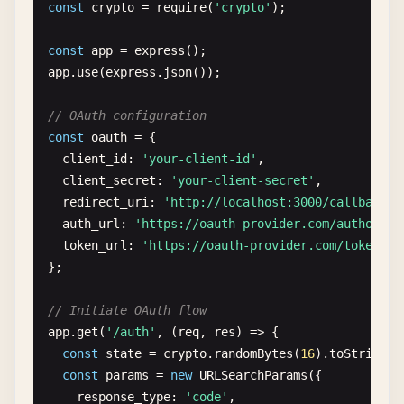
const
crypto
= 
require
(
'crypto'
);

const
app
= 
express
app
.
use
(
express
.
json
());

// OAuth configuration
const
oauth
= {

client_id
: 
'your-client-id'
,

client_secret
: 
'your-client-secret'
,

redirect_uri
: 
'http://localhost:3000/callback'
,

auth_url
: 
'https://oauth-provider.com/authorize
token_url
: 
'https://oauth-provider.com/token'
};

// Initiate OAuth flow
app
.
get
(
'/auth'
, (
req
, 
res
) => {

const
state
= 
crypto
.
randomBytes
(
16
).
toString
(
'
const
params
= 
new
URLSearchParams
({

response_type
: 
'code'
,
