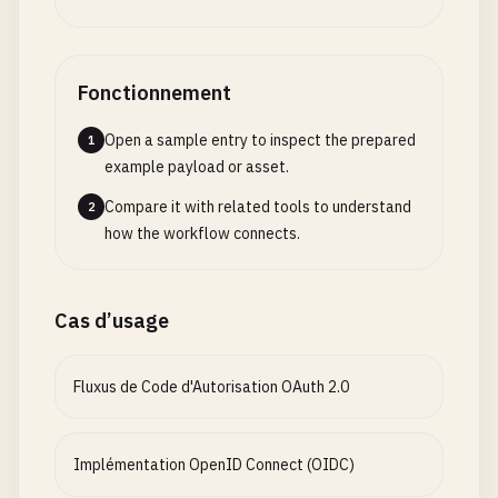
rateLimitStore
.
set
(
clientIp
, 
attempts
);

if
(
attempts
.
count
> 
config
.
rateLimitMax
) {

Fonctionnement
const
remainingTime
= 
Math
.
ceil
((
config
.
rateL
res
.
set
(
'Retry-After'
, 
remainingTime
);

Open a sample entry to inspect the prepared
1
return
res
.
status
(
429
).
json
({

example payload or asset.
error
: 
'Too many authentication attempts'
,

Compare it with related tools to understand
2
retryAfter
: 
remainingTime
how the workflow connects.
});

  }

next
();

Cas d’usage
}

Fluxus de Code d'Autorisation OAuth 2.0
// Generate tokens
function
generateTokens
(
user
) {

const
payload
= {

Implémentation OpenID Connect (OIDC)
sub
: 
user
.
id
,
