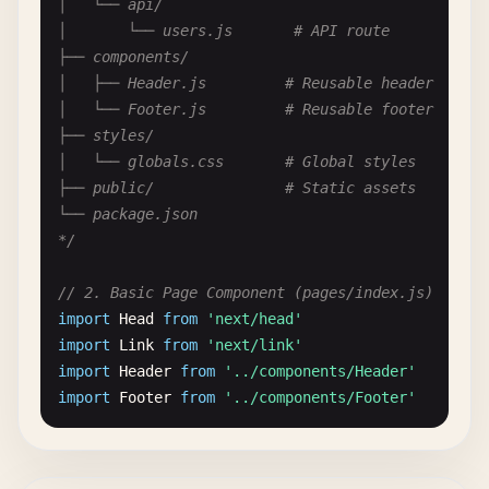
│   └── api/

│       └── users.js       # API route

├── components/

│   ├── Header.js         # Reusable header

│   └── Footer.js         # Reusable footer

├── styles/

│   └── globals.css       # Global styles

├── public/               # Static assets

└── package.json

*/
// 2. Basic Page Component (pages/index.js)
import
Head
from
'next/head'
import
Link
from
'next/link'
import
Header
from
'../components/Header'
import
Footer
from
'../components/Footer'
function
HomePage
() {

return
(
