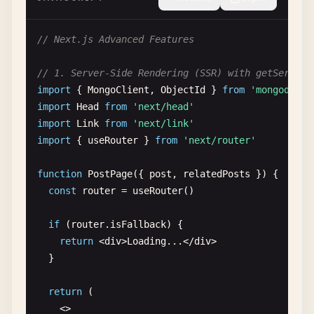
    }

        .features li:before {

return
res
.
status
(
200
).
json
({

// Next.js Advanced Features
          content: "✓";

users
: 
filteredUsers
,

          color: #4CAF50;

total
: 
filteredUsers
.
length
// 1. Server-Side Rendering (SSR) with getServerS
          font-weight: bold;

})

import
{ 
MongoClient
, 
ObjectId
} 
from
'mongodb'
          margin-right: 10px;

  }

import
Head
from
'next/head'
        }

}

import
Link
from
'next/link'
import
{ 
useRouter
} 
from
'next/router'
        .navigation {

function
handlePost
(
req
, 
res
) {

          margin: 40px 0;

try
{

function
PostPage
({ 
post
, 
relatedPosts
}) {

        }

const
{ 
name
, 
email
, 
age
} = 
req
.
body
const
router
= 
useRouter
()

        .navigation nav {

// Validation
if
(
router
.
isFallback
) {

          display: flex;

if
(!
name
|| !
email
|| !
age
) {

return
<
div
>
Loading
...<
/
div
>

          gap: 20px;

return
res
.
status
(
400
).
json
({

  }

        }

error
: 
'Missing required fields: name, em
})

return
(

        .navigation a {

    }

    <>
