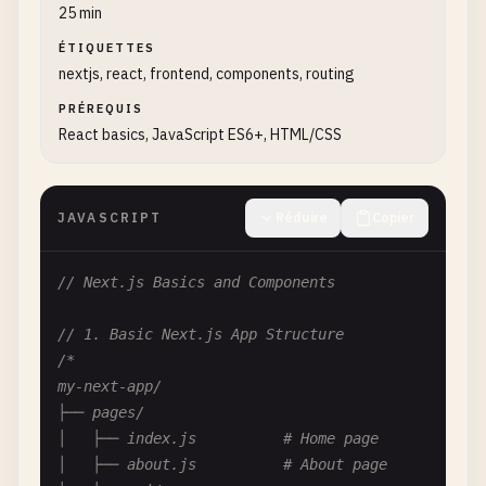
25 min
ÉTIQUETTES
nextjs, react, frontend, components, routing
PRÉREQUIS
React basics, JavaScript ES6+, HTML/CSS
JAVASCRIPT
Réduire
Copier
// Next.js Basics and Components
// 1. Basic Next.js App Structure
/*

my-next-app/

├── pages/

│   ├── index.js          # Home page

│   ├── about.js          # About page
