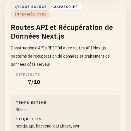
    <>

CODE SOURCE
JAVASCRIPT
      <
Head
>

INTERMÉDIAIRE
        <
title
>
My
Next
.
js
App
<
/
title
>

        <
meta
name
=
"description"
content
=
"Welcome
Routes API et Récupération de
        <
meta
name
=
"viewport"
content
=
"width=devi
Données Next.js
        <
link
rel
=
"icon"
href
=
"/favicon.ico"
/
>

      <
/
Head
>

Construction d'APIs RESTful avec routes API Next.js,
patterns de récupération de données et traitement de
      <
div
className
=
"container"
>

données côté serveur
        <
Header
/
>

DIFFICULTÉ
        <
main
>

7/10
          <
h1
>
Welcome
to
Next
.
js
!<
/
h1
>

          <
p
>
This
is
a
basic
Next
.
js
application
.
TEMPS ESTIMÉ
          <
section
className
=
"features"
>

30 min
            <
h2
>
Features
<
/
h2
>

ÉTIQUETTES
            <
ul
>

nextjs, api, backend, database, swr
              <
li
>
Server-Side
Rendering
(
SSR
)<
/
li