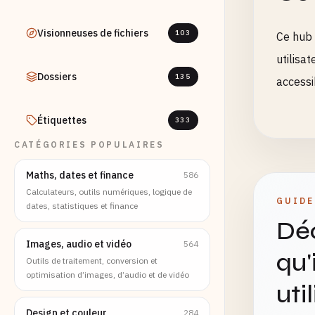
Visionneuses de fichiers
103
Ce hub 
utilisa
Dossiers
135
accessi
Étiquettes
333
CATÉGORIES POPULAIRES
Maths, dates et finance
586
Calculateurs, outils numériques, logique de
GUIDE
dates, statistiques et finance
Déc
Images, audio et vidéo
564
qu'
Outils de traitement, conversion et
optimisation d’images, d’audio et de vidéo
uti
Design et couleur
284