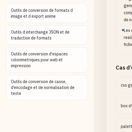
gene
Outils de conversion de formats d
comp
image et d export anime
de n
Les 
Outils d interchange JSON et de
real
traduction de formats
fich
Outils de conversion d'espaces
colorimetriques pour web et
impression
Cas d
Outils de conversion de casse,
css g
d’encodage et de normalisation de
texte
box s
palet