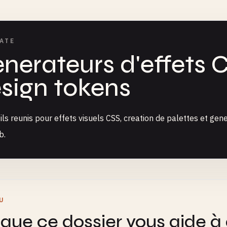
ATE
nerateurs d'effets C
sign tokens
ils reunis pour effets visuels CSS, creation de palettes et ge
b.
U
que ce dossier vous aide à