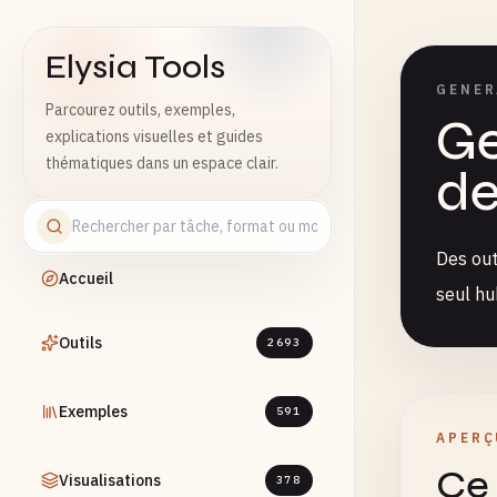
Elysia Tools
GENER
Parcourez outils, exemples,
Ge
explications visuelles et guides
thématiques dans un espace clair.
de
Des out
Accueil
seul hu
Outils
2693
Exemples
591
APERÇ
Ce 
Visualisations
378