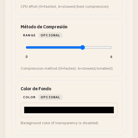
CPU effort (0=fastest, 6=slowest/best compression)
Método de Compresión
RANGE
OPCIONAL
0
6
Compression method (0=fastest, 6=slowest/smallest)
Color de Fondo
COLOR
OPCIONAL
Background color (if transparency is disabled)