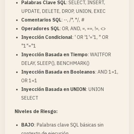
Palabras Clave SQL
: SELECT, INSERT,
UPDATE, DELETE, DROP, UNION, EXEC
Comentarios SQL
: --, /*, */, #
Operadores SQL
: OR, AND, =, ==, !=, <>
Inyección Condicional
: ' OR '1'='1, " OR
"1"="1
Inyección Basada en Tiempo
: WAITFOR
DELAY, SLEEP(), BENCHMARK()
Inyección Basada en Booleanos
: AND 1=1,
OR 1=1
Inyección Basada en UNION
: UNION
SELECT
Niveles de Riesgo:
BAJO
: Palabras clave SQL básicas sin
contexto de ejecución