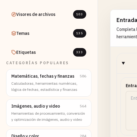
Visores de archivos
103
Entrad
Completa l
Temas
135
herramient
Etiquetas
333
CATEGORÍAS POPULARES
Matemáticas, fechas y finanzas
586
Calculadoras, herramientas numéricas,
Entr
lógica de fechas, estadística y finanzas
Imágenes, audio y video
564
Herramientas de procesamiento, conversión
y optimización de imágenes, audio y video
Diseño y color
284