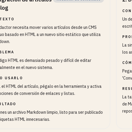
blog
CON
Un de
TEXTO
escri
dactor necesita mover varios artículos desde un CMS
uo basado en HTML a un nuevo sitio estático que utiliza
PRO
down.
La si
los a
BLEMA
digo HTML es demasiado pesado y difícil de editar
CÓM
lmente en el nuevo sistema.
Pega 
'Conv
O USARLO
 el HTML del artículo, pégalo en la herramienta y activa
RES
pciones de conversión de enlaces y listas.
La ta
de Ma
ULTADO
repos
nes un archivo Markdown limpio, listo para ser publicado
tiquetas HTML innecesarias.