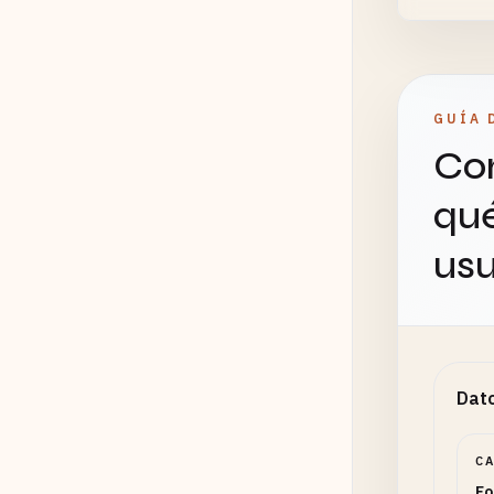
GUÍA 
Con
qué
usu
Dato
C
Fo