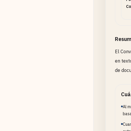
Co
Resum
El Conv
en text
de docu
Cuá
Al m
basa
Cuan