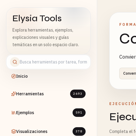
Elysia Tools
FORMA
Explora herramientas, ejemplos,
Co
explicaciones visuales y guías
temáticas en un solo espacio claro.
Convier
Conver
Inicio
Herramientas
2693
EJECUCIÓ
Ejemplos
Ejec
591
Visualizaciones
Completa el fo
378