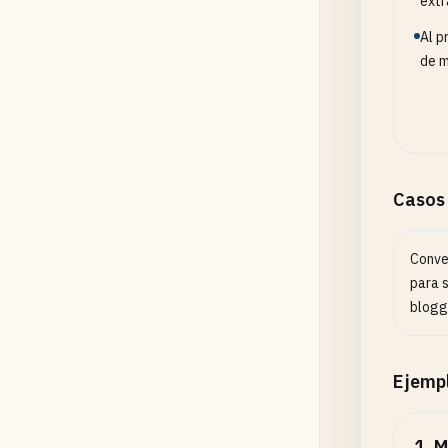
extr
Al p
de m
Casos
Conve
para 
blogg
Ejemp
1
.
M