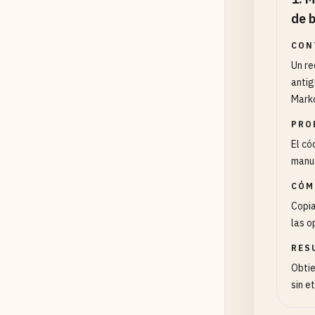
de 
CON
Un re
antig
Mark
PRO
El có
manua
CÓM
Copia
las o
RES
Obtie
sin e