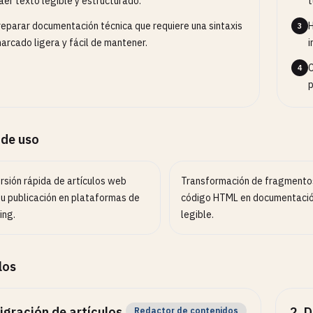
aer texto legible y estructurado.
t
reparar documentación técnica que requiere una sintaxis
H
3
arcado ligera y fácil de mantener.
i
C
4
p
 de uso
rsión rápida de artículos web
Transformación de fragmento
su publicación en plataformas de
código HTML en documentació
ing.
legible.
los
igración de artículos
2
.
D
Redactor de contenidos