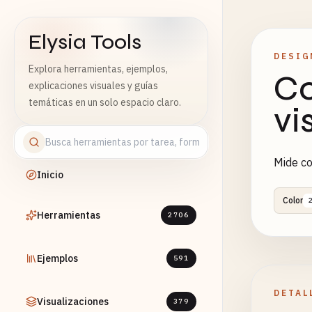
Elysia Tools
DESIG
Explora herramientas, ejemplos,
Co
explicaciones visuales y guías
temáticas en un solo espacio claro.
vi
Mide co
Inicio
Color
Herramientas
2706
Ejemplos
591
DETAL
Visualizaciones
379