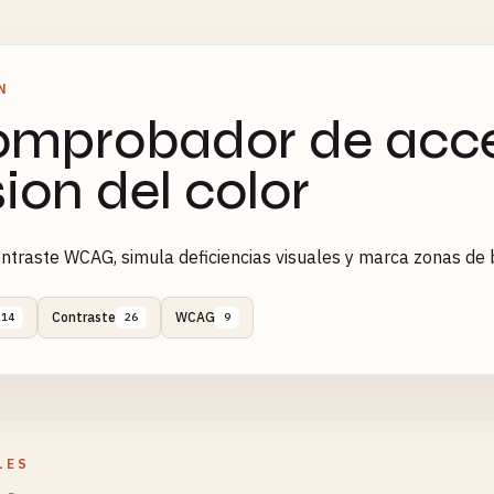
N
mprobador de acces
sion del color
ntraste WCAG, simula deficiencias visuales y marca zonas de 
Contraste
WCAG
214
26
9
LES