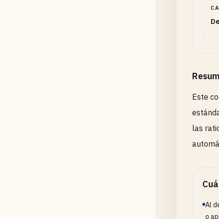
C
De
Resum
Este co
estánda
las rat
automát
Cuá
Al d
o ap