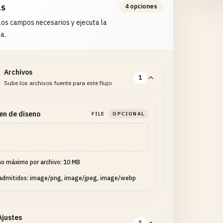
as
4 opciones
os campos necesarios y ejecuta la
a.
Archivos
1
Sube los archivos fuente para este flujo.
n de diseno
FILE
OPCIONAL
o máximo por archivo: 10 MB
 admitidos: image/png, image/jpeg, image/webp
Ajustes
3