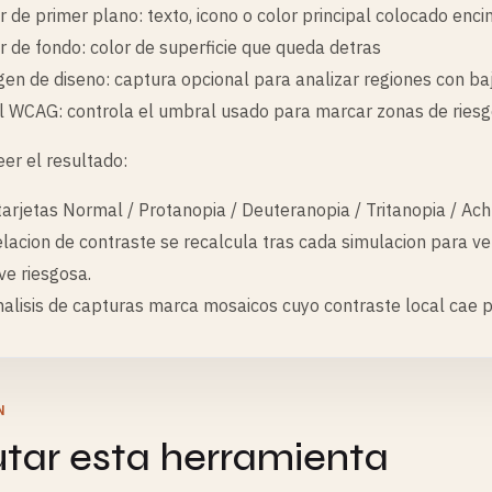
r de primer plano: texto, icono o color principal colocado enc
r de fondo: color de superficie que queda detras
en de diseno: captura opcional para analizar regiones con ba
l WCAG: controla el umbral usado para marcar zonas de riesg
er el resultado:
tarjetas Normal / Protanopia / Deuteranopia / Tritanopia / A
elacion de contraste se recalcula tras cada simulacion para v
ve riesgosa.
nalisis de capturas marca mosaicos cuyo contraste local cae 
N
utar esta herramienta