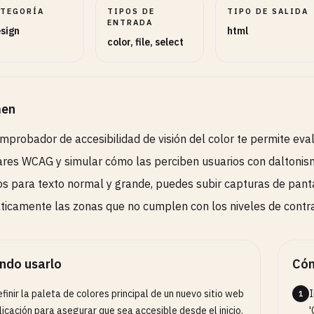
ATEGORÍA
TIPOS DE
TIPO DE SALIDA
ENTRADA
sign
html
color, file, select
en
mprobador de accesibilidad de visión del color te permite eva
res WCAG y simular cómo las perciben usuarios con daltonismo
ios para texto normal y grande, puedes subir capturas de panta
icamente las zonas que no cumplen con los niveles de contr
ndo usarlo
Cóm
efinir la paleta de colores principal de un nuevo sitio web
I
1
licación para asegurar que sea accesible desde el inicio.
'