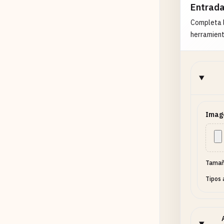
Entrad
Completa l
herramient
Image
Tamañ
Tipos