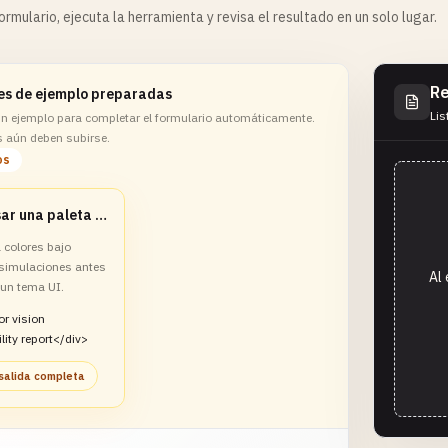
rmulario, ejecuta la herramienta y revisa el resultado en un solo lugar.
Re
es de ejemplo preparadas
Lis
 un ejemplo para completar el formulario automáticamente.
s aún deben subirse.
os
Revisar una paleta de boton para accesibilidad visual
colores bajo
imulaciones antes
Al 
 un tema UI.
or vision
lity report</div>
salida completa