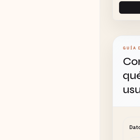
GUÍA 
Con
qué
usu
Dato