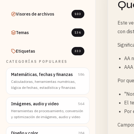
Qué
Visores de archivos
103
Este ve
con dist
Temas
136
Signifi
Etiquetas
333
AA n
CATEGORÍAS POPULARES
AAA 
Matemáticas, fechas y finanzas
586
Por que
Calculadoras, herramientas numéricas,
lógica de fechas, estadística y finanzas
"Nor
El t
Imágenes, audio y video
564
Por 
Herramientas de procesamiento, conversión
y optimización de imágenes, audio y video
Campos
Diseño y color
284