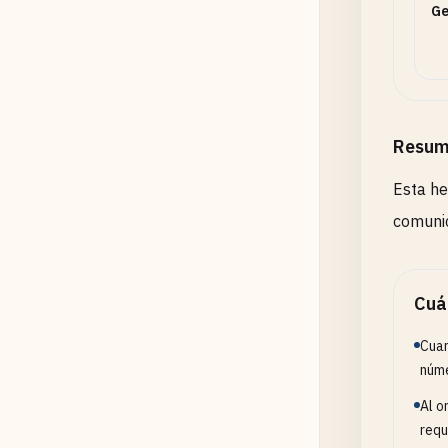
Ge
Resum
Esta he
comunic
Cuá
Cuan
núme
Al o
requ