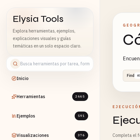
Elysia Tools
GEOG
Explora herramientas, ejemplos,
Có
explicaciones visuales y guías
temáticas en un solo espacio claro.
Encuent
Find
4
Inicio
Herramientas
2665
EJECUCIÓ
Ejemplos
Ejec
591
Visualizaciones
Completa el fo
376