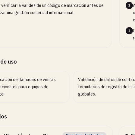
 verificar la validez de un código de marcación antes de
A
3
izar una gestión comercial internacional.
o
c
O
4
r
 de uso
ficación de llamadas de ventas
Validación de datos de contac
nacionales para equipos de
formularios de registro de usu
te.
globales.
los