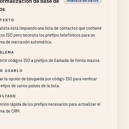
ormalización de base de
Analista de Datos
os
TEXTO
alista está limpiando una lista de contactos que contiene
os ISO pero necesita los prefijos telefónicos para un
ema de marcación automática.
BLEMA
rtir códigos ISO a prefijos de llamada de forma masiva.
O USARLO
zar la opción de búsqueda por código ISO para verificar
refijos de varios países de la lista.
ULTADO
ción rápida de los prefijos necesarios para actualizar el
ema de CRM.