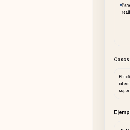
Para
real
Casos
Plani
inter
sopor
Ejemp