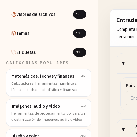
Visores de archivos
103
Entrad
Completa l
Temas
133
herramient
Etiquetas
333
CATEGORÍAS POPULARES
Matemáticas, fechas y finanzas
586
Calculadoras, herramientas numéricas,
País
lógica de fechas, estadística y finanzas
Imágenes, audio y video
564
Herramientas de procesamiento, conversión
y optimización de imágenes, audio y video
Diseño y color
284