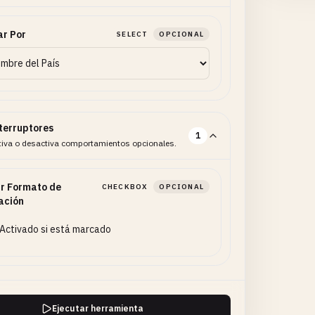
r Por
SELECT
OPCIONAL
terruptores
1
tiva o desactiva comportamientos opcionales.
ir Formato de
CHECKBOX
OPCIONAL
ación
Activado si está marcado
Ejecutar herramienta