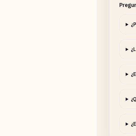
Pregun
¿P
¿L
¿E
¿Q
¿E