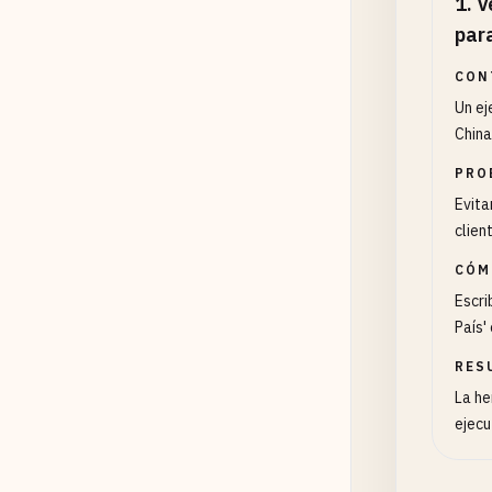
1
.
V
par
CON
Un ej
China
PRO
Evita
clien
CÓM
Escri
País'
RES
La he
ejecu