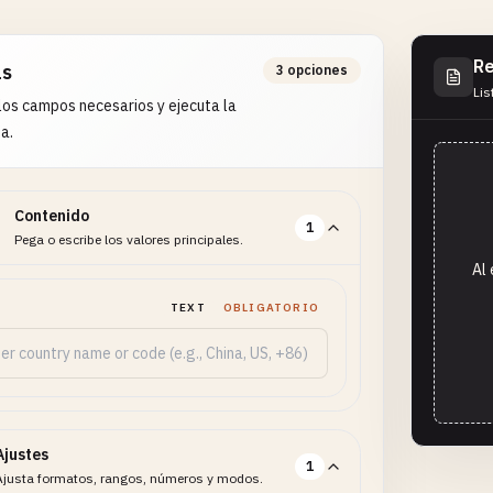
Re
as
3 opciones
Lis
os campos necesarios y ejecuta la
a.
Contenido
1
Pega o escribe los valores principales.
Al 
TEXT
OBLIGATORIO
Ajustes
1
Ajusta formatos, rangos, números y modos.