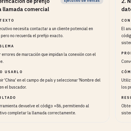
erificación de prefijo
2
.
N
Ejecutivo de Ventas
a llamada comercial
dat
TEXTO
CON
ecutivo necesita contactar a un cliente potencial en
El an
 pero no recuerda el prefijo exacto.
códig
sist
BLEMA
PRO
r errores de marcación que impidan la conexión con el
te.
Conve
O USARLO
CÓM
bir 'China' en el campo de país y seleccionar 'Nombre del
Utili
 en el buscador.
los p
ULTADO
RES
rramienta devuelve el código +86, permitiendo al
Obten
tivo completar la llamada correctamente.
sist